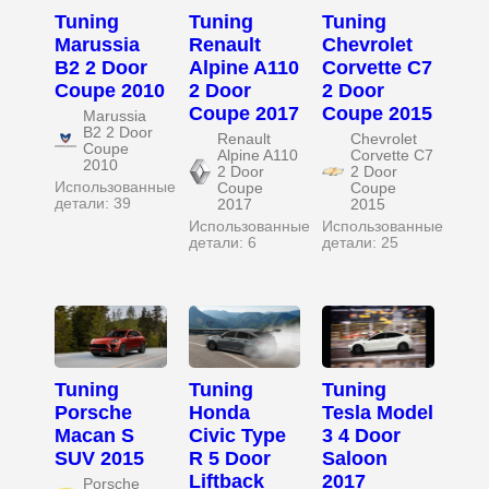
Tuning
Tuning
Tuning
Marussia
Renault
Chevrolet
B2 2 Door
Alpine A110
Corvette C7
Coupe 2010
2 Door
2 Door
Coupe 2017
Coupe 2015
Marussia
B2 2 Door
Renault
Chevrolet
Coupe
Alpine A110
Corvette C7
2010
2 Door
2 Door
Использованные
Coupe
Coupe
детали: 39
2017
2015
Использованные
Использованные
детали: 6
детали: 25
Tuning
Tuning
Tuning
Porsche
Honda
Tesla Model
Macan S
Civic Type
3 4 Door
SUV 2015
R 5 Door
Saloon
Liftback
2017
Porsche