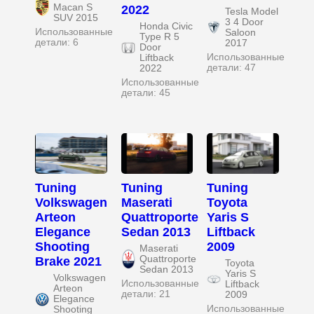
Macan S
2022
Tesla Model
SUV 2015
3 4 Door
Honda Civic
Использованные
Saloon
Type R 5
детали: 6
2017
Door
Использованные
Liftback
детали: 47
2022
Использованные
детали: 45
Tuning
Tuning
Tuning
Volkswagen
Maserati
Toyota
Arteon
Quattroporte
Yaris S
Elegance
Sedan 2013
Liftback
Shooting
2009
Maserati
Quattroporte
Brake 2021
Toyota
Sedan 2013
Yaris S
Volkswagen
Использованные
Liftback
Arteon
детали: 21
2009
Elegance
Использованные
Shooting