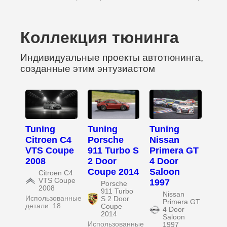
Коллекция тюнинга
Индивидуальные проекты автотюнинга,
созданные этим энтузиастом
Tuning
Tuning
Tuning
Citroen C4
Porsche
Nissan
VTS Coupe
911 Turbo S
Primera GT
2008
2 Door
4 Door
Coupe 2014
Saloon
Citroen C4
VTS Coupe
1997
Porsche
2008
911 Turbo
Nissan
Использованные
S 2 Door
Primera GT
детали: 18
Coupe
4 Door
2014
Saloon
Использованные
1997