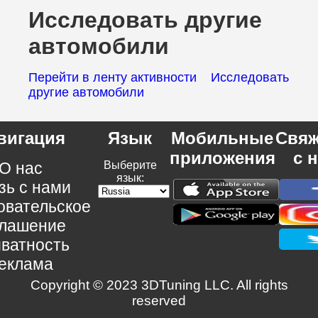
Исследовать другие
автомобили
Перейти в ленту активности
Исследовать
другие автомобили
вигация
Язык
Мобильные
Свяж
приложения
с 
О нас
Выберите
язык:
зь с нами
овательское
глашение
ватность
еклама
Copyright © 2023 3DTuning LLC. All rights
reserved