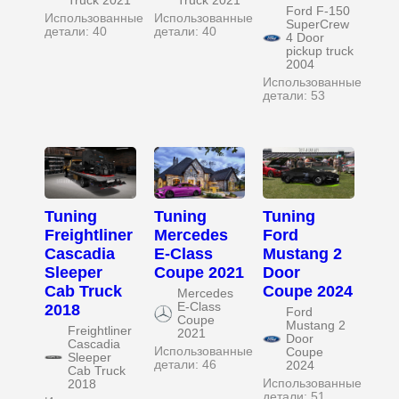
Truck 2021
Truck 2021
Ford F-150
Использованные
Использованные
SuperCrew
детали: 40
детали: 40
4 Door
pickup truck
2004
Использованные
детали: 53
Tuning
Tuning
Tuning
Freightliner
Mercedes
Ford
Cascadia
E-Class
Mustang 2
Sleeper
Coupe 2021
Door
Cab Truck
Coupe 2024
Mercedes
E-Class
2018
Ford
Coupe
Mustang 2
Freightliner
2021
Door
Cascadia
Использованные
Coupe
Sleeper
детали: 46
2024
Cab Truck
Использованные
2018
детали: 51