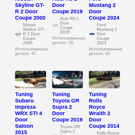
Skyline GT-
Door
Mustang 2
R 2 Door
Coupe 2019
Door
Coupe 2000
Coupe 2024
Audi R8 2
Door
Nissan
Ford
Coupe
Skyline GT-
Mustang 2
2019
R 2 Door
Door
Использованные
Coupe
Coupe
детали: 35
2000
2024
Использованные
Использованные
детали: 47
детали: 40
Tuning
Tuning
Tuning
Subaru
Toyota GR
Rolls
Impreza
Supra 2
Royce
WRX STI 4
Door
Wraith 2
Door
Coupe 2019
Door
Saloon
Coupe 2014
Toyota GR
Supra 2
2015
Rolls Royce