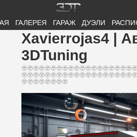
АЯ
ГАЛЕРЕЯ
ГАРАЖ
ДУЭЛИ
РАСПИ
Xavierrojas4 | 
3DTuning
🫥🫥🫥🫥🫥🫥🫥🫥🫥🫥🫥🫥🫥🫥🫥🫥🫥🫥🫥
🫥🫥🫥🫥🫥🫥🫥🫥🫥🫥🫥🫥🫥🫥🫥🫥🫥🫥🫥
🫥🫥🫥🫥🫥🫥🫥🫥