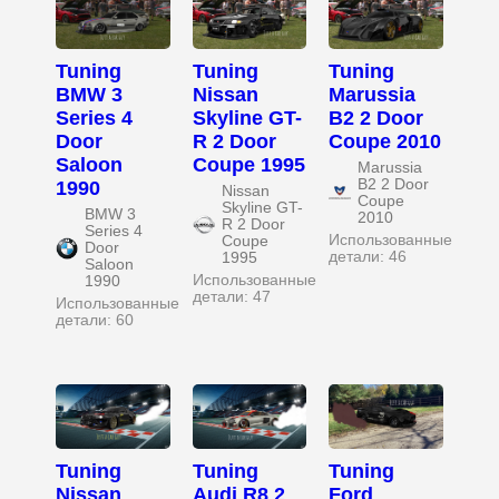
Tuning
Tuning
Tuning
BMW 3
Nissan
Marussia
Series 4
Skyline GT-
B2 2 Door
Door
R 2 Door
Coupe 2010
Saloon
Coupe 1995
Marussia
B2 2 Door
1990
Nissan
Coupe
Skyline GT-
BMW 3
2010
R 2 Door
Series 4
Использованные
Coupe
Door
детали: 46
1995
Saloon
Использованные
1990
детали: 47
Использованные
детали: 60
Tuning
Tuning
Tuning
Nissan
Audi R8 2
Ford