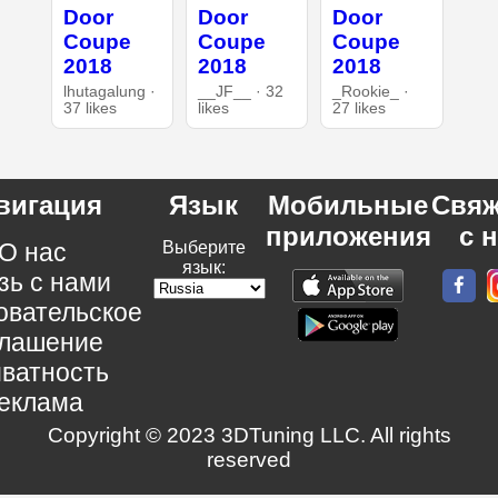
Door
Door
Door
Coupe
Coupe
Coupe
2018
2018
2018
lhutagalung ·
__JF__ · 32
_Rookie_ ·
37 likes
likes
27 likes
вигация
Язык
Мобильные
Свяж
приложения
с 
О нас
Выберите
язык:
зь с нами
овательское
глашение
ватность
еклама
Copyright © 2023 3DTuning LLC. All rights
reserved