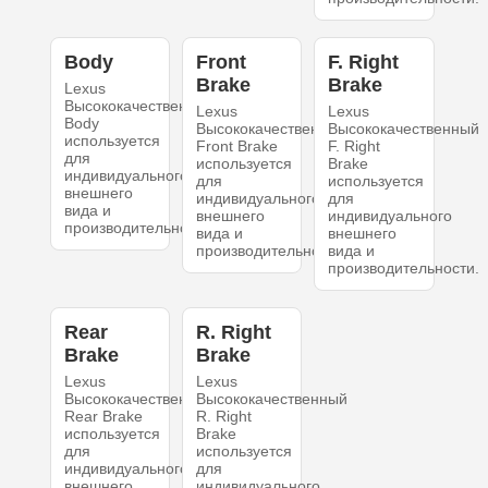
Body
Front
F. Right
Brake
Brake
Lexus
Высококачественный
Lexus
Lexus
Body
Высококачественный
Высококачественный
используется
Front Brake
F. Right
для
используется
Brake
индивидуального
для
используется
внешнего
индивидуального
для
вида и
внешнего
индивидуального
производительности.
вида и
внешнего
производительности.
вида и
производительности.
Rear
R. Right
Brake
Brake
Lexus
Lexus
Высококачественный
Высококачественный
Rear Brake
R. Right
используется
Brake
для
используется
индивидуального
для
внешнего
индивидуального