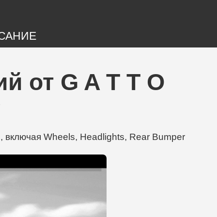
САНИЕ
й от G A T T O
g
, включая Wheels, Headlights, Rear Bumper