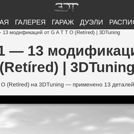
АЯ
ГАЛЕРЕЯ
ГАРАЖ
ДУЭЛИ
РАСПИ
 13 модификаций от G A T T O (Retíred) | 3DTuning
1 — 13 модификаци
(Retíred) | 3DTunin
 O (Retíred) на 3DTuning — применено 13 деталей