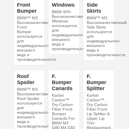
Front
Windows
Side
Bumper
Skirts
BMW 40%
Высококачественный
BMW™ M3
BMW™ M3
Windows
Высококачественный
Высококачественный
используется
Front
Side Skirts
для
Bumper
используется
индивидуального
используется
для
внешнего
для
индивидуального
вида и
индивидуального
внешнего
производительности.
внешнего
вида и
вида и
производительности.
производительности.
Roof
F.
F.
Spoiler
Bumper
Bumper
Canards
Splitter
BMW™ M3
Высококачественный
Karbel
Karbel
Roof Spoiler
Carbon™
Carbon™
используется
Dry Carbon
Dry Carbon
для
Fiber Front
Fiber Front
индивидуального
Bumper
Lip Splitter &
внешнего
Canards For
Upper Lip
вида и
BMW M3
Trim
производительности.
G80 M4 G82
Replacement