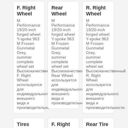
F. Right
Rear
R. Right
Wheel
Wheel
Wheel
M
M
M
Performance
Performance
Performance
19/20-inch
19/20-inch
19/20-inch
forged wheel
forged wheel
forged wheel
Y-spoke 963
Y-spoke 963
Y-spoke 963
M Frozen
M Frozen
M Frozen
Gunmetal
Gunmetal
Gunmetal
Grey,
Grey,
Grey,
summer
summer
summer
complete
complete
complete
wheel set
wheel set
wheel set
Высококачественный
Высококачественный
Высококачественный
F. Right
Rear Wheel
R. Right
Wheel
используется
Wheel
используется
для
используется
для
индивидуального
для
индивидуального
внешнего
индивидуального
внешнего
вида и
внешнего
вида и
производительности.
вида и
производительности.
производительности.
Tires
F. Right
Rear Tire