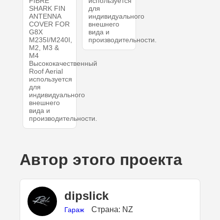
FIBRE
используется
SHARK FIN
для
ANTENNA
индивидуального
COVER FOR
внешнего
G8X
вида и
M235I/M240I,
производительности.
M2, M3 &
M4
Высококачественный
Roof Aerial
используется
для
индивидуального
внешнего
вида и
производительности.
Автор этого проекта
dipslick
Страна: NZ
Гараж