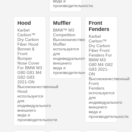
вида и
производительности.
Hood
Muffler
Front
Fenders
Karbel
BMW™ M3
Carbon™
Competition
Karbel
Dry Carbon
Высококачественный
Carbon™
Fiber Hood
Muffler
Dry Carbon
Bonnet &
используется
Fiber Front
Front
для
Fenders For
Bumper
индивидуального
BMW M3
Nose Cover
внешнего
G80 M4 G82
For BMW M3
вида и
G83 2021-
G80 G81 M4
производительности.
ON
G82 G83
Высококачественный
2021-ON
Front
Высококачественный
Fenders
Hood
используется
используется
для
для
индивидуального
индивидуального
внешнего
внешнего
вида и
вида и
производительности.
производительности.