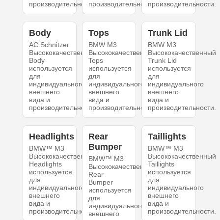
производительности.
производительности.
производительности.
Body
Tops
Trunk Lid
AC Schnitzer
BMW M3
BMW M3
Высококачественный
Высококачественный
Высококачественный
Body
Tops
Trunk Lid
используется
используется
используется
для
для
для
индивидуального
индивидуального
индивидуального
внешнего
внешнего
внешнего
вида и
вида и
вида и
производительности.
производительности.
производительности.
Headlights
Rear
Taillights
Bumper
BMW™ M3
BMW™ M3
Высококачественный
Высококачественный
BMW™ M3
Headlights
Taillights
Высококачественный
используется
используется
Rear
для
для
Bumper
индивидуального
индивидуального
используется
внешнего
внешнего
для
вида и
вида и
индивидуального
производительности.
производительности.
внешнего