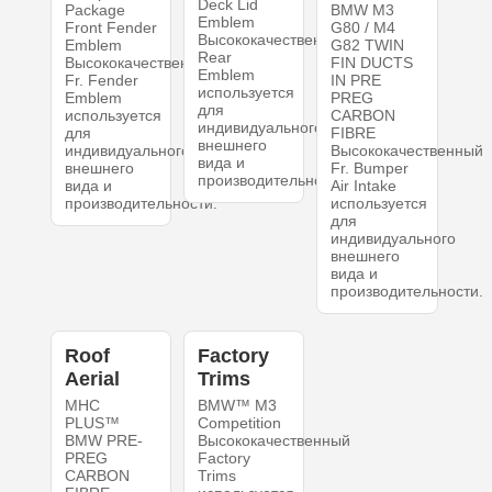
Deck Lid
Package
BMW M3
Emblem
Front Fender
G80 / M4
Высококачественный
Emblem
G82 TWIN
Rear
Высококачественный
FIN DUCTS
Emblem
Fr. Fender
IN PRE
используется
Emblem
PREG
для
используется
CARBON
индивидуального
для
FIBRE
внешнего
индивидуального
Высококачественный
вида и
внешнего
Fr. Bumper
производительности.
вида и
Air Intake
производительности.
используется
для
индивидуального
внешнего
вида и
производительности.
Roof
Factory
Aerial
Trims
MHC
BMW™ M3
PLUS™
Competition
BMW PRE-
Высококачественный
PREG
Factory
CARBON
Trims