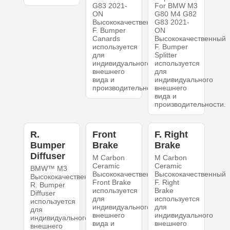
G83 2021-
For BMW M3
ON
G80 M4 G82
Высококачественный
G83 2021-
F. Bumper
ON
Canards
Высококачественный
используется
F. Bumper
для
Splitter
индивидуального
используется
внешнего
для
вида и
индивидуального
производительности.
внешнего
вида и
производительности.
R.
Front
F. Right
Bumper
Brake
Brake
Diffuser
M Carbon
M Carbon
Ceramic
Ceramic
BMW™ M3
Высококачественный
Высококачественный
Высококачественный
Front Brake
F. Right
R. Bumper
используется
Brake
Diffuser
для
используется
используется
индивидуального
для
для
внешнего
индивидуального
индивидуального
вида и
внешнего
внешнего