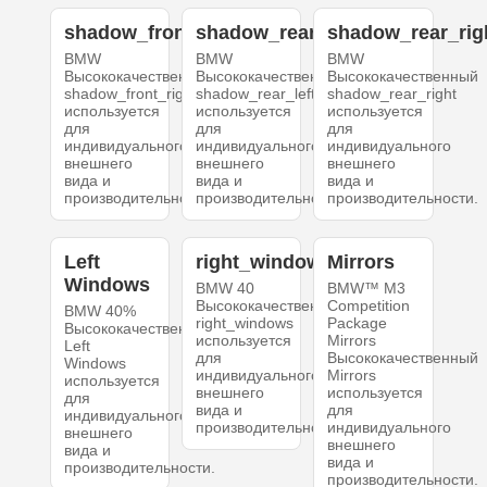
shadow_front_right
shadow_rear_left
shadow_rear_rig
BMW
BMW
BMW
Высококачественный
Высококачественный
Высококачественный
shadow_front_right
shadow_rear_left
shadow_rear_right
используется
используется
используется
для
для
для
индивидуального
индивидуального
индивидуального
внешнего
внешнего
внешнего
вида и
вида и
вида и
производительности.
производительности.
производительности.
Left
right_windows
Mirrors
Windows
BMW 40
BMW™ M3
Высококачественный
Competition
BMW 40%
right_windows
Package
Высококачественный
используется
Mirrors
Left
для
Высококачественный
Windows
индивидуального
Mirrors
используется
внешнего
используется
для
вида и
для
индивидуального
производительности.
индивидуального
внешнего
внешнего
вида и
вида и
производительности.
производительности.