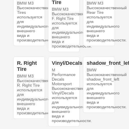
Tire
BMW M3
BMW M3
Высококачественный
Высококачественный
BMW M3
Tires
Rear Tire
Высококачественный
используется
используется
F. Right Tire
для
для
используется
индивидуального
индивидуального
для
внешнего
внешнего
индивидуального
вида и
вида и
внешнего
производительности.
производительности.
вида и
производительности.
R. Right
Vinyl/Decals
shadow_front_lef
Tire
M
BMW
Performance
Высококачественный
BMW M3
Decals
shadow_front_left
Высококачественный
Motorsport
используется
R. Right Tire
Высококачественный
для
используется
Vinyl/Decals
индивидуального
для
используется
внешнего
индивидуального
для
вида и
внешнего
индивидуального
производительности.
вида и
внешнего
производительности.
вида и
производительности.