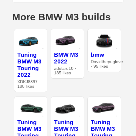
More BMW M3 builds
Tuning
BMW M3
bmw
BMW M3
2022
Davidthepuglove
· 95 likes
Touring
adelard10 ·
185 likes
2022
XDKJ8397 ·
188 likes
Tuning
Tuning
Tuning
BMW M3
BMW M3
BMW M3
Touring
Touring
Touring