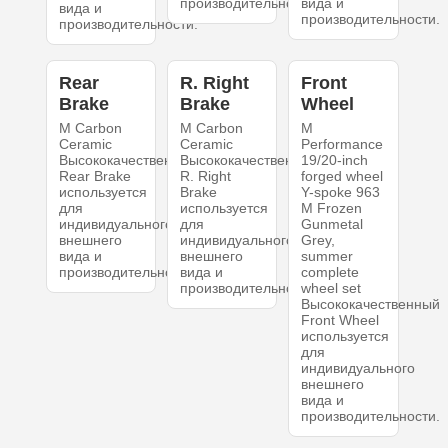
производительности.
вида и
вида и
производительности.
производительности.
Rear
R. Right
Front
Brake
Brake
Wheel
M Carbon
M Carbon
M
Ceramic
Ceramic
Performance
Высококачественный
Высококачественный
19/20-inch
Rear Brake
R. Right
forged wheel
используется
Brake
Y-spoke 963
для
используется
M Frozen
индивидуального
для
Gunmetal
внешнего
индивидуального
Grey,
вида и
внешнего
summer
производительности.
вида и
complete
производительности.
wheel set
Высококачественный
Front Wheel
используется
для
индивидуального
внешнего
вида и
производительности.