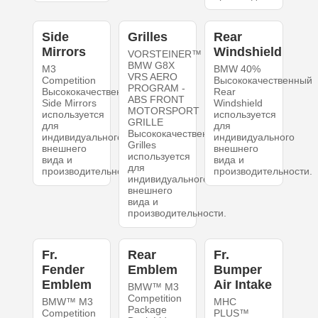
Side
Grilles
Rear
Mirrors
Windshield
VORSTEINER™
BMW G8X
M3
BMW 40%
VRS AERO
Competition
Высококачественный
PROGRAM -
Высококачественный
Rear
ABS FRONT
Side Mirrors
Windshield
MOTORSPORT
используется
используется
GRILLE
для
для
Высококачественный
индивидуального
индивидуального
Grilles
внешнего
внешнего
используется
вида и
вида и
для
производительности.
производительности.
индивидуального
внешнего
вида и
производительности.
Fr.
Rear
Fr.
Fender
Emblem
Bumper
Emblem
Air Intake
BMW™ M3
Competition
BMW™ M3
MHC
Package
Competition
PLUS™