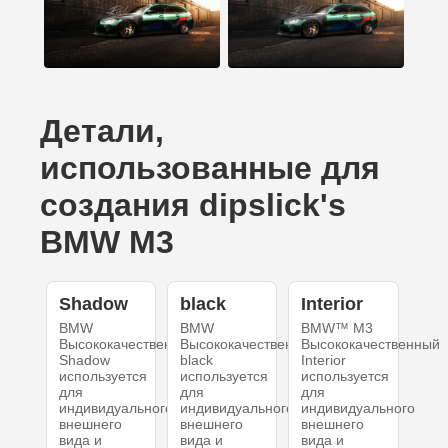
Детали,
использованные для
создания dipslick's
BMW M3
Shadow
black
Interior
BMW
BMW
BMW™ M3
Высококачественный
Высококачественный
Высококачественный
Shadow
black
Interior
используется
используется
используется
для
для
для
индивидуального
индивидуального
индивидуального
внешнего
внешнего
внешнего
вида и
вида и
вида и