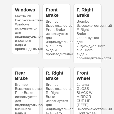
Windows
Front
F. Right
Brake
Brake
Mazda 20
Высококачественный
Brembo
Brembo
Windows
Высококачественный
Высококачественный
используется
Front Brake
F. Right
для
используется
Brake
индивидуального
для
используется
внешнего
индивидуального
для
вида и
внешнего
индивидуального
производительности.
вида и
внешнего
производительности.
вида и
производительности.
Rear
R. Right
Front
Brake
Brake
Wheel
Brembo
Brembo
Jarama
Высококачественный
Высококачественный
GLOSS
Rear Brake
R. Right
BLACK W
используется
Brake
MIRROR
для
используется
CUT LIP
индивидуального
для
(DEEP)
внешнего
индивидуального
Высококачественный
вида и
внешнего
Front Wheel