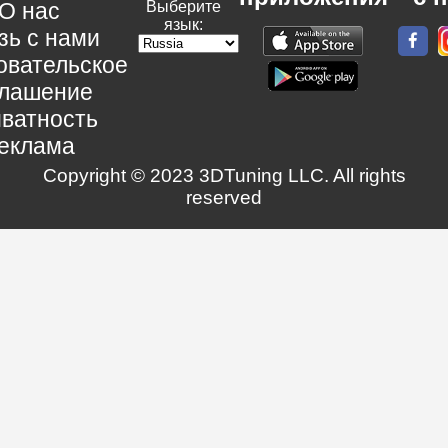
О нас
Выберите
язык:
зь с нами
овательское
глашение
ватность
еклама
Copyright © 2023 3DTuning LLC. All rights
reserved