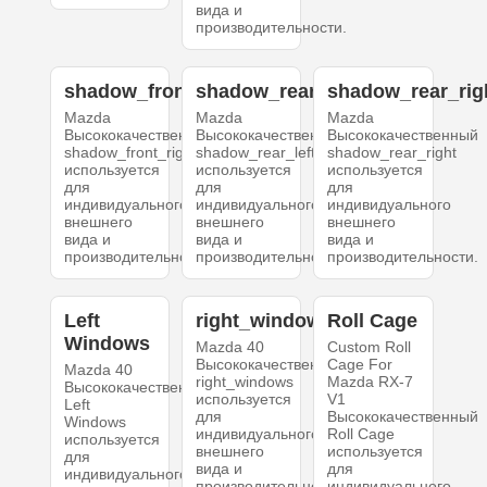
вида и
производительности.
shadow_front_right
shadow_rear_left
shadow_rear_rig
Mazda
Mazda
Mazda
Высококачественный
Высококачественный
Высококачественный
shadow_front_right
shadow_rear_left
shadow_rear_right
используется
используется
используется
для
для
для
индивидуального
индивидуального
индивидуального
внешнего
внешнего
внешнего
вида и
вида и
вида и
производительности.
производительности.
производительности.
Left
right_windows
Roll Cage
Windows
Mazda 40
Custom Roll
Высококачественный
Cage For
Mazda 40
right_windows
Mazda RX-7
Высококачественный
используется
V1
Left
для
Высококачественный
Windows
индивидуального
Roll Cage
используется
внешнего
используется
для
вида и
для
индивидуального
производительности.
индивидуального