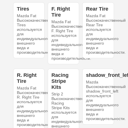
Tires
F. Right
Rear Tire
Tire
Mazda Fat
Mazda Fat
Высококачественный
Высококачественный
Mazda Fat
Tires
Rear Tire
Высококачественный
используется
используется
F. Right Tire
для
для
используется
индивидуального
индивидуального
для
внешнего
внешнего
индивидуального
вида и
вида и
внешнего
производительности.
производительности.
вида и
производительности.
R. Right
Racing
shadow_front_lef
Tire
Stripe
Mazda
Kits
Высококачественный
Mazda Fat
shadow_front_left
Высококачественный
Strip 2
используется
R. Right Tire
Высококачественный
для
используется
Racing
индивидуального
для
Stripe Kits
внешнего
индивидуального
используется
вида и
внешнего
для
производительности.
вида и
индивидуального
производительности.
внешнего