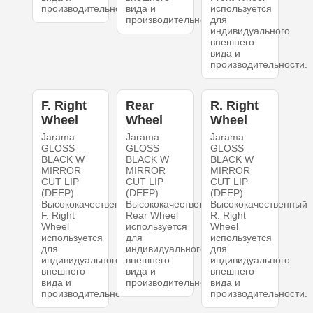
производительности.
вида и
используется
производительности.
для
индивидуального
внешнего
вида и
производительности.
F. Right
Rear
R. Right
Wheel
Wheel
Wheel
Jarama
Jarama
Jarama
GLOSS
GLOSS
GLOSS
BLACK W
BLACK W
BLACK W
MIRROR
MIRROR
MIRROR
CUT LIP
CUT LIP
CUT LIP
(DEEP)
(DEEP)
(DEEP)
Высококачественный
Высококачественный
Высококачественный
F. Right
Rear Wheel
R. Right
Wheel
используется
Wheel
используется
для
используется
для
индивидуального
для
индивидуального
внешнего
индивидуального
внешнего
вида и
внешнего
вида и
производительности.
вида и
производительности.
производительности.