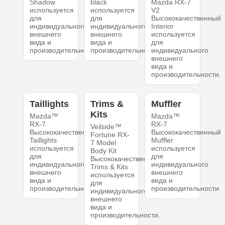
Shadow
black
Mazda RX-7
используется
используется
V2
для
для
Высококачественный
индивидуального
индивидуального
Interior
внешнего
внешнего
используется
вида и
вида и
для
производительности.
производительности.
индивидуального
внешнего
вида и
производительности.
Taillights
Trims &
Muffler
Kits
Mazda™
Mazda™
RX-7
RX-7
Veilside™
Высококачественный
Высококачественный
Fortune RX-
Taillights
Muffler
7 Model
используется
используется
Body Kit
для
для
Высококачественный
индивидуального
индивидуального
Trims & Kits
внешнего
внешнего
используется
вида и
вида и
для
производительности.
производительности.
индивидуального
внешнего
вида и
производительности.