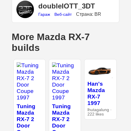
doubleIOTT_3DT
Страна: BR
Гараж
Веб-сайт
More Mazda RX-7
builds
Han's
Mazda
RX-7
1997
Tuning
Tuning
lhutagalung ·
Mazda
Mazda
222 likes
RX-7 2
RX-7 2
Door
Door