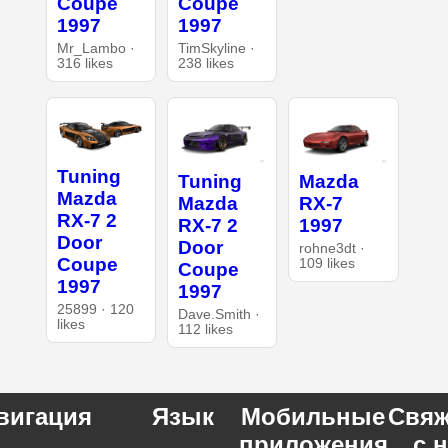
Coupe
Coupe
1997
1997
Mr_Lambo ·
TimSkyline ·
316 likes
238 likes
Tuning
Tuning
Mazda
Mazda
Mazda
RX-7
RX-7 2
RX-7 2
1997
Door
Door
rohne3dt ·
Coupe
109 likes
Coupe
1997
1997
25899 · 120
Dave.Smith ·
likes
112 likes
вигация
Язык
Мобильные
Свяж
приложения
с 