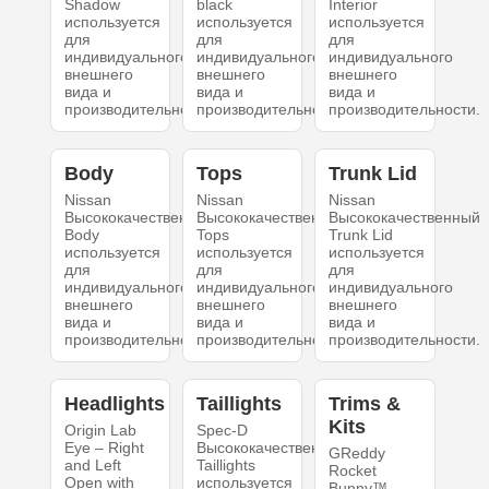
Shadow
black
Interior
используется
используется
используется
для
для
для
индивидуального
индивидуального
индивидуального
внешнего
внешнего
внешнего
вида и
вида и
вида и
производительности.
производительности.
производительности.
Body
Tops
Trunk Lid
Nissan
Nissan
Nissan
Высококачественный
Высококачественный
Высококачественный
Body
Tops
Trunk Lid
используется
используется
используется
для
для
для
индивидуального
индивидуального
индивидуального
внешнего
внешнего
внешнего
вида и
вида и
вида и
производительности.
производительности.
производительности.
Headlights
Taillights
Trims &
Kits
Origin Lab
Spec-D
Eye – Right
Высококачественный
GReddy
and Left
Taillights
Rocket
Open with
используется
Bunny™