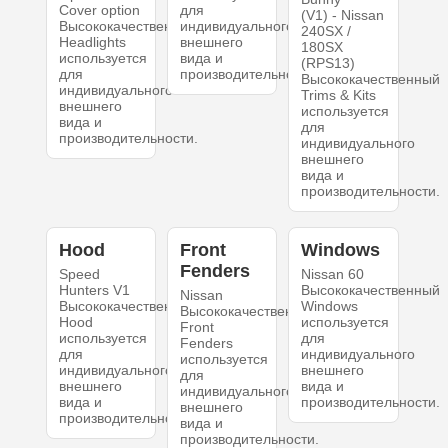
Cover option
для
(V1) - Nissan
Высококачественный
индивидуального
240SX /
Headlights
внешнего
180SX
используется
вида и
(RPS13)
для
производительности.
Высококачественный
индивидуального
Trims & Kits
внешнего
используется
вида и
для
производительности.
индивидуального
внешнего
вида и
производительности.
Hood
Front
Windows
Fenders
Speed
Nissan 60
Hunters V1
Высококачественный
Nissan
Высококачественный
Windows
Высококачественный
Hood
используется
Front
используется
для
Fenders
для
индивидуального
используется
индивидуального
внешнего
для
внешнего
вида и
индивидуального
вида и
производительности.
внешнего
производительности.
вида и
производительности.