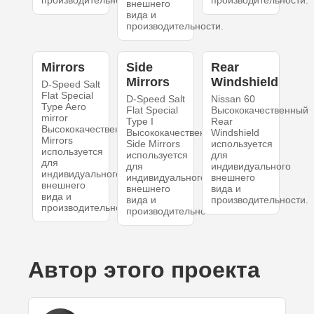
производительности.
производительности.
внешнего
вида и
производительности.
Mirrors
Side
Rear
Mirrors
Windshield
D-Speed Salt
Flat Special
D-Speed Salt
Nissan 60
Type Aero
Flat Special
Высококачественный
mirror
Type I
Rear
Высококачественный
Высококачественный
Windshield
Mirrors
Side Mirrors
используется
используется
используется
для
для
для
индивидуального
индивидуального
индивидуального
внешнего
внешнего
внешнего
вида и
вида и
вида и
производительности.
производительности.
производительности.
Автор этого проекта