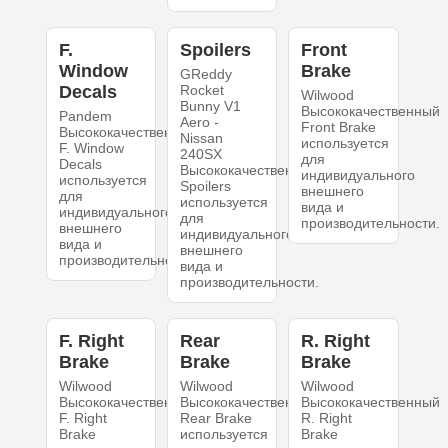
F.
Spoilers
Front
Window
Brake
GReddy
Decals
Rocket
Wilwood
Bunny V1
Высококачественный
Pandem
Aero -
Front Brake
Высококачественный
Nissan
используется
F. Window
240SX
для
Decals
Высококачественный
индивидуального
используется
Spoilers
внешнего
для
используется
вида и
индивидуального
для
производительности.
внешнего
индивидуального
вида и
внешнего
производительности.
вида и
производительности.
F. Right
Rear
R. Right
Brake
Brake
Brake
Wilwood
Wilwood
Wilwood
Высококачественный
Высококачественный
Высококачественный
F. Right
Rear Brake
R. Right
Brake
используется
Brake