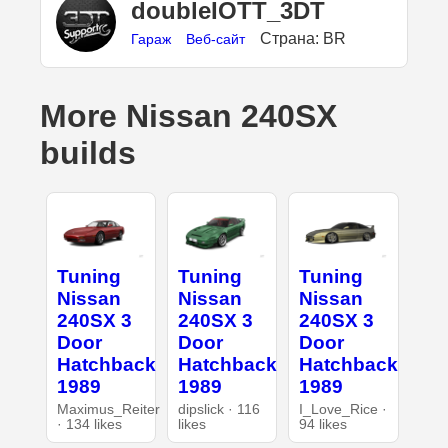
doubleIOTT_3DT
Страна: BR
Гараж
Веб-сайт
More Nissan 240SX
builds
Tuning
Tuning
Tuning
Nissan
Nissan
Nissan
240SX 3
240SX 3
240SX 3
Door
Door
Door
Hatchback
Hatchback
Hatchback
1989
1989
1989
Maximus_Reiter
dipslick · 116
I_Love_Rice ·
· 134 likes
likes
94 likes