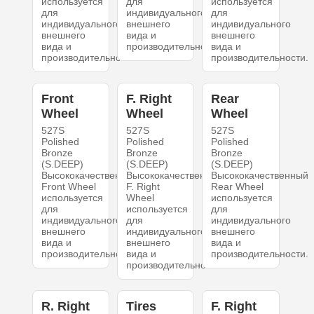
используется
для
используется
для
индивидуального
для
индивидуального
внешнего
индивидуального
внешнего
вида и
внешнего
вида и
производительности.
вида и
производительности.
производительности.
Front
F. Right
Rear
Wheel
Wheel
Wheel
527S
527S
527S
Polished
Polished
Polished
Bronze
Bronze
Bronze
(S.DEEP)
(S.DEEP)
(S.DEEP)
Высококачественный
Высококачественный
Высококачественный
Front Wheel
F. Right
Rear Wheel
используется
Wheel
используется
для
используется
для
индивидуального
для
индивидуального
внешнего
индивидуального
внешнего
вида и
внешнего
вида и
производительности.
вида и
производительности.
производительности.
R. Right
Tires
F. Right