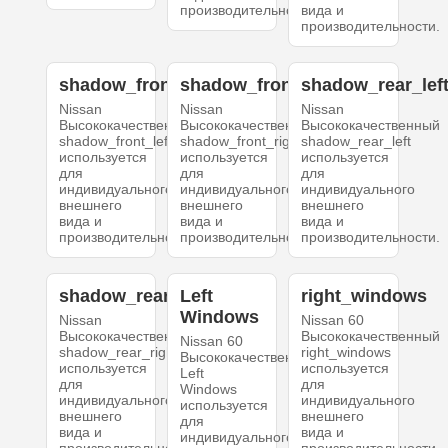
производительности.
вида и
производительности.
shadow_front_left
shadow_front_right
shadow_rear_lef
Nissan
Nissan
Nissan
Высококачественный
Высококачественный
Высококачественный
shadow_front_left
shadow_front_right
shadow_rear_left
используется
используется
используется
для
для
для
индивидуального
индивидуального
индивидуального
внешнего
внешнего
внешнего
вида и
вида и
вида и
производительности.
производительности.
производительности.
shadow_rear_right
Left
right_windows
Windows
Nissan
Nissan 60
Высококачественный
Высококачественный
Nissan 60
shadow_rear_right
right_windows
Высококачественный
используется
используется
Left
для
для
Windows
индивидуального
индивидуального
используется
внешнего
внешнего
для
вида и
вида и
индивидуального