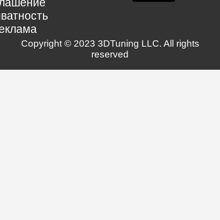
глашение
ватность
еклама
Copyright © 2023 3DTuning LLC. All rights
reserved