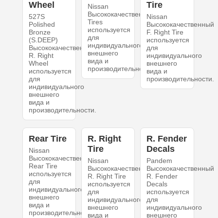
Wheel
Tire
Nissan
Высококачественный
527S
Nissan
Tires
Polished
Высококачественный
используется
Bronze
F. Right Tire
для
(S.DEEP)
используется
индивидуального
Высококачественный
для
внешнего
R. Right
индивидуального
вида и
Wheel
внешнего
производительности.
используется
вида и
для
производительности.
индивидуального
внешнего
вида и
производительности.
Rear Tire
R. Right
R. Fender
Tire
Decals
Nissan
Высококачественный
Nissan
Pandem
Rear Tire
Высококачественный
Высококачественный
используется
R. Right Tire
R. Fender
для
используется
Decals
индивидуального
для
используется
внешнего
индивидуального
для
вида и
внешнего
индивидуального
производительности.
вида и
внешнего