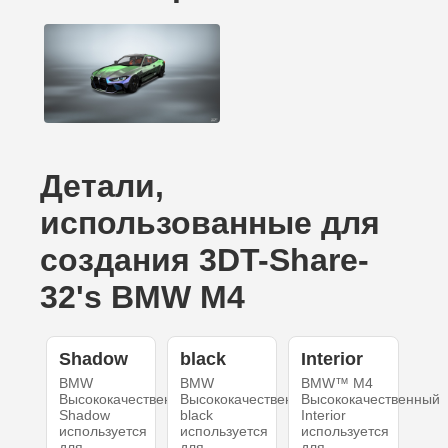
Детали,
использованные для
создания 3DT-Share-
32's BMW M4
Shadow
black
Interior
BMW
BMW
BMW™ M4
Высококачественный
Высококачественный
Высококачественный
Shadow
black
Interior
используется
используется
используется
для
для
для