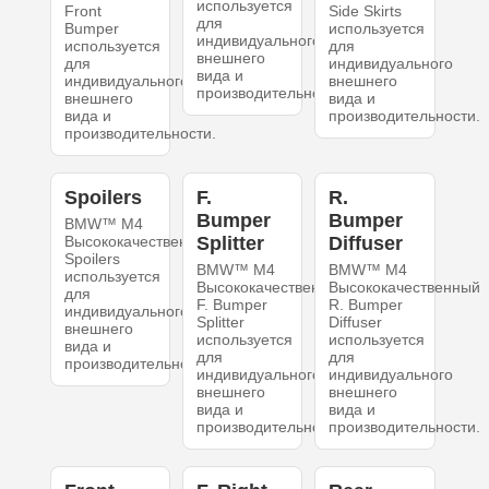
используется
Front
Side Skirts
для
Bumper
используется
индивидуального
используется
для
внешнего
для
индивидуального
вида и
индивидуального
внешнего
производительности.
внешнего
вида и
вида и
производительности.
производительности.
Spoilers
F.
R.
Bumper
Bumper
BMW™ M4
Высококачественный
Splitter
Diffuser
Spoilers
BMW™ M4
BMW™ M4
используется
Высококачественный
Высококачественный
для
F. Bumper
R. Bumper
индивидуального
Splitter
Diffuser
внешнего
используется
используется
вида и
для
для
производительности.
индивидуального
индивидуального
внешнего
внешнего
вида и
вида и
производительности.
производительности.