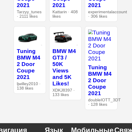
2021
2021
2021
Tarzyy_tunes
Kattarin · 408
experimentalaccount
· 2111 likes
likes
· 306 likes
Tuning
BMW M4
BMW M4
GT3 /
2 Door
50K
Tuning
Coupe
Views
BMW M4
2021
and 5K
2 Door
Likes!
ljwilley2010 ·
Coupe
138 likes
XDKJ8397 ·
2021
133 likes
doubleIOTT_3DT
· 128 likes
вигация
Язык
Мобильные
Свяж