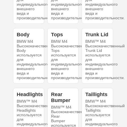
индивидуального
индивидуального
индивидуального
внешнего
внешнего
внешнего
вида и
вида и
вида и
производительности.
производительности.
производительности.
Body
Tops
Trunk Lid
BMW M4
BMW M4
BMW™ M4
Высококачественный
Высококачественный
Высококачественный
Body
Tops
Trunk Lid
используется
используется
используется
для
для
для
индивидуального
индивидуального
индивидуального
внешнего
внешнего
внешнего
вида и
вида и
вида и
производительности.
производительности.
производительности.
Headlights
Rear
Taillights
Bumper
BMW™ M4
BMW™ M4
Высококачественный
Высококачественный
BMW™ M4
Headlights
Taillights
Высококачественный
используется
используется
Rear
для
для
Bumper
индивидуального
индивидуального
используется