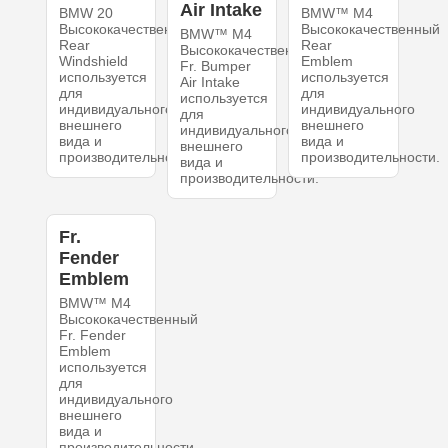
Air Intake
BMW 20
BMW™ M4
Высококачественный
Высококачественный
BMW™ M4
Rear
Rear
Высококачественный
Windshield
Emblem
Fr. Bumper
используется
используется
Air Intake
для
для
используется
индивидуального
индивидуального
для
внешнего
внешнего
индивидуального
вида и
вида и
внешнего
производительности.
производительности.
вида и
производительности.
Fr.
Fender
Emblem
BMW™ M4
Высококачественный
Fr. Fender
Emblem
используется
для
индивидуального
внешнего
вида и
производительности.