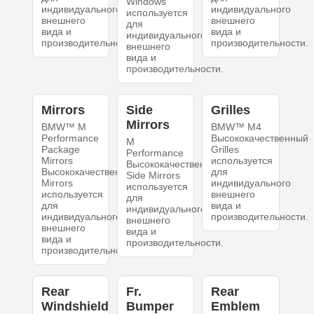
Windows
индивидуального
индивидуального
используется
внешнего
внешнего
для
вида и
вида и
индивидуального
производительности.
производительности.
внешнего
вида и
производительности.
Mirrors
Side
Grilles
Mirrors
BMW™ M
BMW™ M4
Performance
Высококачественный
M
Package
Grilles
Performance
Mirrors
используется
Высококачественный
Высококачественный
для
Side Mirrors
Mirrors
индивидуального
используется
используется
внешнего
для
для
вида и
индивидуального
индивидуального
производительности.
внешнего
внешнего
вида и
вида и
производительности.
производительности.
Rear
Fr.
Rear
Windshield
Bumper
Emblem