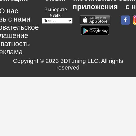
приложения
с 
О нас
Выберите
язык:
зь с нами
овательское
глашение
ватность
еклама
Copyright © 2023 3DTuning LLC. All rights
reserved