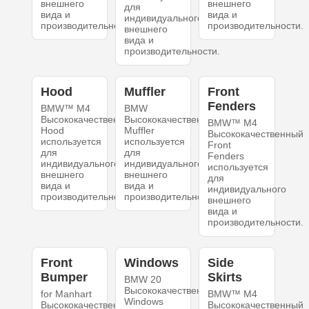
внешнего
внешнего
для
вида и
вида и
индивидуального
производительности.
производительности.
внешнего
вида и
производительности.
Hood
Muffler
Front
Fenders
BMW™ M4
BMW
Высококачественный
Высококачественный
BMW™ M4
Hood
Muffler
Высококачественный
используется
используется
Front
для
для
Fenders
индивидуального
индивидуального
используется
внешнего
внешнего
для
вида и
вида и
индивидуального
производительности.
производительности.
внешнего
вида и
производительности.
Front
Windows
Side
Bumper
Skirts
BMW 20
Высококачественный
for Manhart
BMW™ M4
Windows
Высококачественный
Высококачественный