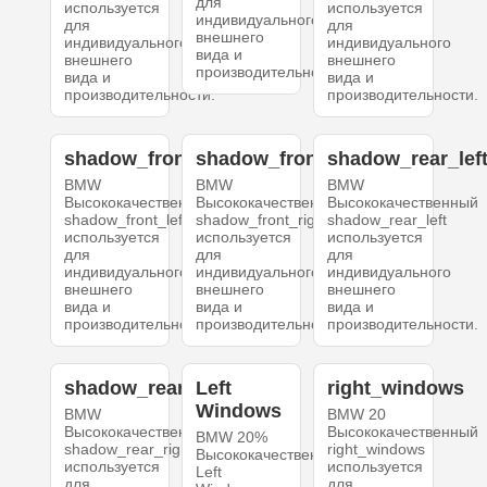
для
используется
используется
индивидуального
для
для
внешнего
индивидуального
индивидуального
вида и
внешнего
внешнего
производительности.
вида и
вида и
производительности.
производительности.
shadow_front_left
shadow_front_right
shadow_rear_lef
BMW
BMW
BMW
Высококачественный
Высококачественный
Высококачественный
shadow_front_left
shadow_front_right
shadow_rear_left
используется
используется
используется
для
для
для
индивидуального
индивидуального
индивидуального
внешнего
внешнего
внешнего
вида и
вида и
вида и
производительности.
производительности.
производительности.
shadow_rear_right
Left
right_windows
Windows
BMW
BMW 20
Высококачественный
Высококачественный
BMW 20%
shadow_rear_right
right_windows
Высококачественный
используется
используется
Left
для
для