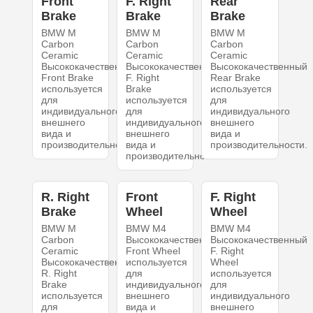
Front
F. Right
Rear
Brake
Brake
Brake
BMW M
BMW M
BMW M
Carbon
Carbon
Carbon
Ceramic
Ceramic
Ceramic
Высококачественный
Высококачественный
Высококачественный
Front Brake
F. Right
Rear Brake
используется
Brake
используется
для
используется
для
индивидуального
для
индивидуального
внешнего
индивидуального
внешнего
вида и
внешнего
вида и
производительности.
вида и
производительности.
производительности.
R. Right
Front
F. Right
Brake
Wheel
Wheel
BMW M
BMW M4
BMW M4
Carbon
Высококачественный
Высококачественный
Ceramic
Front Wheel
F. Right
Высококачественный
используется
Wheel
R. Right
для
используется
Brake
индивидуального
для
используется
внешнего
индивидуального
для
вида и
внешнего