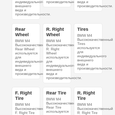
индивидуального
производительности.
вида и
внешнего
производительности.
вида и
производительности.
Rear
R. Right
Tires
Wheel
Wheel
BMW M4
Высококачественный
BMW M4
BMW M4
Tires
Высококачественный
Высококачественный
используется
Rear Wheel
R. Right
для
используется
Wheel
индивидуального
для
используется
внешнего
индивидуального
для
вида и
внешнего
индивидуального
производительности.
вида и
внешнего
производительности.
вида и
производительности.
F. Right
Rear Tire
R. Right
Tire
Tire
BMW M4
Высококачественный
BMW M4
BMW M4
Rear Tire
Высококачественный
Высококачественный
используется
F. Right Tire
R. Right Tire