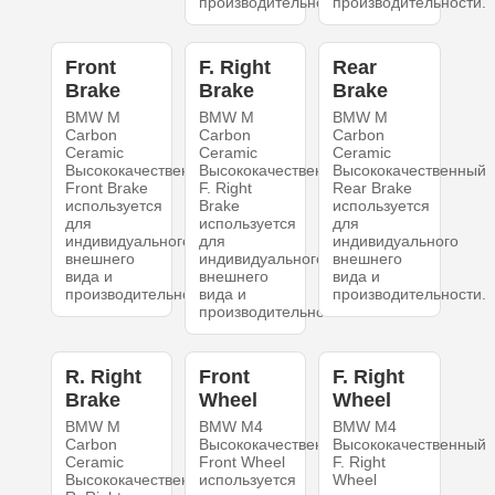
производительности.
производительности.
Front
F. Right
Rear
Brake
Brake
Brake
BMW M
BMW M
BMW M
Carbon
Carbon
Carbon
Ceramic
Ceramic
Ceramic
Высококачественный
Высококачественный
Высококачественный
Front Brake
F. Right
Rear Brake
используется
Brake
используется
для
используется
для
индивидуального
для
индивидуального
внешнего
индивидуального
внешнего
вида и
внешнего
вида и
производительности.
вида и
производительности.
производительности.
R. Right
Front
F. Right
Brake
Wheel
Wheel
BMW M
BMW M4
BMW M4
Carbon
Высококачественный
Высококачественный
Ceramic
Front Wheel
F. Right
Высококачественный
используется
Wheel