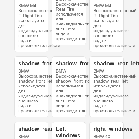
Высококачественный
BMW M4
BMW M4
Rear Tire
Высококачественный
Высококачественный
используется
F. Right Tire
R. Right Tire
для
используется
используется
индивидуального
для
для
внешнего
индивидуального
индивидуального
вида и
внешнего
внешнего
производительности.
вида и
вида и
производительности.
производительности.
shadow_front_left
shadow_front_right
shadow_rear_lef
BMW
BMW
BMW
Высококачественный
Высококачественный
Высококачественный
shadow_front_left
shadow_front_right
shadow_rear_left
используется
используется
используется
для
для
для
индивидуального
индивидуального
индивидуального
внешнего
внешнего
внешнего
вида и
вида и
вида и
производительности.
производительности.
производительности.
shadow_rear_right
Left
right_windows
Windows
BMW
BMW 40