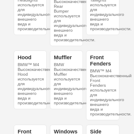
Headlights
Taillights
Высококачественный
используется
используется
Rear
для
для
Bumper
индивидуального
индивидуального
используется
внешнего
внешнего
для
вида и
вида и
индивидуального
производительности.
производительности.
внешнего
вида и
производительности.
Hood
Muffler
Front
Fenders
BMW™ M4
BMW
Высококачественный
Высококачественный
BMW™ M4
Hood
Muffler
Высококачественный
используется
используется
Front
для
для
Fenders
индивидуального
индивидуального
используется
внешнего
внешнего
для
вида и
вида и
индивидуального
производительности.
производительности.
внешнего
вида и
производительности.
Front
Windows
Side