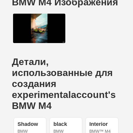
BMW M4 Изображения
Детали,
использованные для
создания
experimentalaccount's
BMW M4
Shadow
black
Interior
BMW
BMW
BMW™ M4