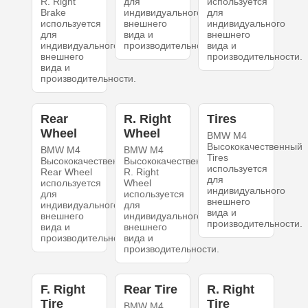
R. Right
для
используется
Brake
индивидуального
для
используется
внешнего
индивидуального
для
вида и
внешнего
индивидуального
производительности.
вида и
внешнего
производительности.
вида и
производительности.
Rear
R. Right
Tires
Wheel
Wheel
BMW M4
Высококачественный
BMW M4
BMW M4
Tires
Высококачественный
Высококачественный
используется
Rear Wheel
R. Right
для
используется
Wheel
индивидуального
для
используется
внешнего
индивидуального
для
вида и
внешнего
индивидуального
производительности.
вида и
внешнего
производительности.
вида и
производительности.
F. Right
Rear Tire
R. Right
Tire
Tire
BMW M4