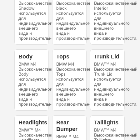
Высококачественный
Высококачественный
Высококачественный
Shadow
black
Interior
используется
используется
используется
для
для
для
индивидуального
индивидуального
индивидуального
внешнего
внешнего
внешнего
вида и
вида и
вида и
производительности.
производительности.
производительности.
Body
Tops
Trunk Lid
BMW M4
BMW M4
BMW™ M4
Высококачественный
Высококачественный
Высококачественный
Body
Tops
Trunk Lid
используется
используется
используется
для
для
для
индивидуального
индивидуального
индивидуального
внешнего
внешнего
внешнего
вида и
вида и
вида и
производительности.
производительности.
производительности.
Headlights
Rear
Taillights
Bumper
BMW™ M4
BMW™ M4
Высококачественный
Высококачественный
BMW™ M4