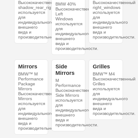
Высококачественный
Высококачественный
BMW 40%
shadow_rear_right
right_windows
Высококачественный
используется
используется
Left
для
для
Windows
индивидуального
индивидуального
используется
внешнего
внешнего
для
вида и
вида и
индивидуального
производительности.
производительности.
внешнего
вида и
производительности.
Mirrors
Side
Grilles
Mirrors
BMW™ M
BMW™ M4
Performance
Высококачественный
M
Package
Grilles
Performance
Mirrors
используется
Высококачественный
Высококачественный
для
Side Mirrors
Mirrors
индивидуального
используется
используется
внешнего
для
для
вида и
индивидуального
индивидуального
производительности.
внешнего
внешнего
вида и
вида и
производительности.
производительности.