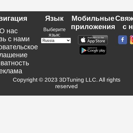
вигация
Язык
Мобильные
Свяж
приложения
с 
О нас
Выберите
язык:
зь с нами
овательское
глашение
ватность
еклама
Copyright © 2023 3DTuning LLC. All rights
reserved