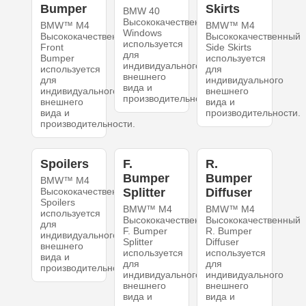
Bumper
Skirts
BMW 40
Высококачественный
BMW™ M4
BMW™ M4
Windows
Высококачественный
Высококачественный
используется
Front
Side Skirts
для
Bumper
используется
индивидуального
используется
для
внешнего
для
индивидуального
вида и
индивидуального
внешнего
производительности.
внешнего
вида и
вида и
производительности.
производительности.
Spoilers
F.
R.
Bumper
Bumper
BMW™ M4
Высококачественный
Splitter
Diffuser
Spoilers
BMW™ M4
BMW™ M4
используется
Высококачественный
Высококачественный
для
F. Bumper
R. Bumper
индивидуального
Splitter
Diffuser
внешнего
используется
используется
вида и
для
для
производительности.
индивидуального
индивидуального
внешнего
внешнего
вида и
вида и