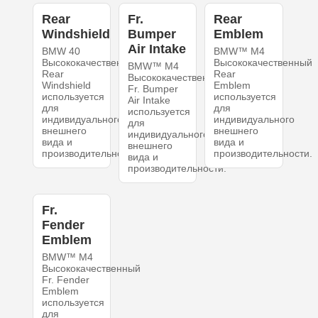
Rear
Fr.
Rear
Windshield
Bumper
Emblem
Air Intake
BMW 40
BMW™ M4
Высококачественный
Высококачественный
BMW™ M4
Rear
Rear
Высококачественный
Windshield
Emblem
Fr. Bumper
используется
используется
Air Intake
для
для
используется
индивидуального
индивидуального
для
внешнего
внешнего
индивидуального
вида и
вида и
внешнего
производительности.
производительности.
вида и
производительности.
Fr.
Fender
Emblem
BMW™ M4
Высококачественный
Fr. Fender
Emblem
используется
для