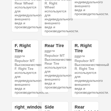
индивидуального
Rear Wheel
R. Right
внешнего
используется
Wheel
вида и
для
используется
производительности.
индивидуального
для
внешнего
индивидуального
вида и
внешнего
производительности.
вида и
производительности.
F. Right
Rear Tire
R. Right
Tire
Tire
RBP™
Repulsor MT
RBP™
RBP™
Высококачественный
Repulsor MT
Repulsor MT
Rear Tire
Высококачественный
Высококачественный
используется
F. Right Tire
R. Right Tire
для
используется
используется
индивидуального
для
для
внешнего
индивидуального
индивидуального
вида и
внешнего
внешнего
производительности.
вида и
вида и
производительности.
производительности.
right_windows
Side
Rear