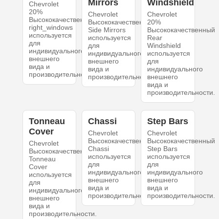
Mirrors
Windshield
Chevrolet
20%
Chevrolet
Chevrolet
Высококачественный
Высококачественный
20%
right_windows
Side Mirrors
Высококачественный
используется
используется
Rear
для
для
Windshield
индивидуального
индивидуального
используется
внешнего
внешнего
для
вида и
вида и
индивидуального
производительности.
производительности.
внешнего
вида и
производительности.
Tonneau
Chassi
Step Bars
Cover
Chevrolet
Chevrolet
Высококачественный
Высококачественный
Chevrolet
Chassi
Step Bars
Высококачественный
используется
используется
Tonneau
для
для
Cover
индивидуального
индивидуального
используется
внешнего
внешнего
для
вида и
вида и
индивидуального
производительности.
производительности.
внешнего
вида и
производительности.