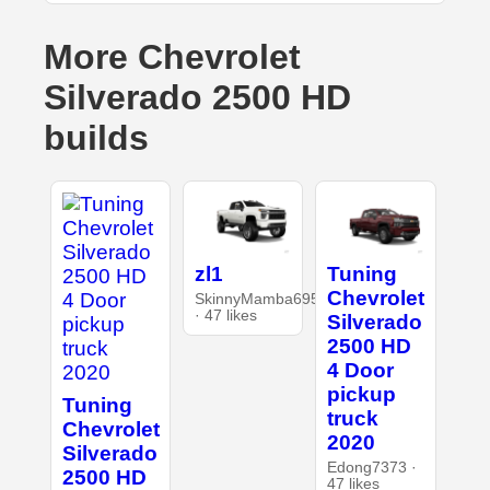
More Chevrolet
Silverado 2500 HD
builds
zl1
Tuning
Chevrolet
SkinnyMamba6954
· 47 likes
Silverado
2500 HD
4 Door
pickup
Tuning
truck
Chevrolet
2020
Silverado
Edong7373 ·
2500 HD
47 likes