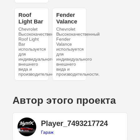
Roof
Fender
Light Bar
Valance
Chevrolet
Chevrolet
Высококачественный
Высококачественный
Roof Light
Fender
Bar
Valance
используется
используется
для
для
индивидуального
индивидуального
внешнего
внешнего
вида и
вида и
производительности.
производительности.
Автор этого проекта
Player_7493217724
Гараж