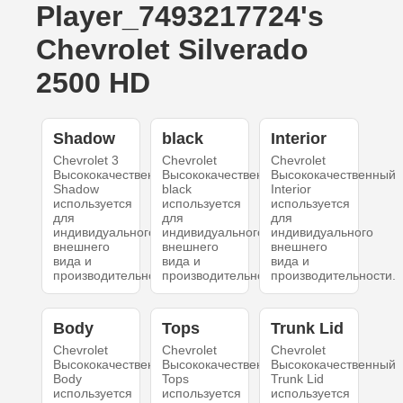
Player_7493217724's
Chevrolet Silverado
2500 HD
Shadow
black
Interior
Chevrolet 3
Chevrolet
Chevrolet
Высококачественный
Высококачественный
Высококачественный
Shadow
black
Interior
используется
используется
используется
для
для
для
индивидуального
индивидуального
индивидуального
внешнего
внешнего
внешнего
вида и
вида и
вида и
производительности.
производительности.
производительности.
Body
Tops
Trunk Lid
Chevrolet
Chevrolet
Chevrolet
Высококачественный
Высококачественный
Высококачественный
Body
Tops
Trunk Lid
используется
используется
используется