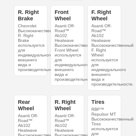
R. Right
Front
F. Right
Brake
Wheel
Wheel
Chevrolet
Asanti Off-
Asanti Off-
Высококачественный
Road™
Road™
R. Right
Ab102
Ab102
Brake
Heatwave
Heatwave
используется
Высококачественный
Высококачественный
для
Front Wheel
F. Right
индивидуального
используется
Wheel
внешнего
для
используется
вида и
индивидуального
для
производительности.
внешнего
индивидуального
вида и
внешнего
производительности.
вида и
производительности.
Rear
R. Right
Tires
Wheel
Wheel
RBP™
Repulsor MT
Asanti Off-
Asanti Off-
Высококачественный
Road™
Road™
Tires
Ab102
Ab102
используется
Heatwave
Heatwave
для
Высококачественный
Высококачественный