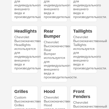
для
для
для
индивидуального
индивидуального
индивидуального
внешнего
внешнего
внешнего
вида и
вида и
вида и
производительности.
производительности.
производительности.
Headlights
Rear
Taillights
Bumper
Chevrolet
Chevrolet
Высококачественный
Высококачественный
Chevrolet
Headlights
Taillights
Высококачественный
используется
используется
Rear
для
для
Bumper
индивидуального
индивидуального
используется
внешнего
внешнего
для
вида и
вида и
индивидуального
производительности.
производительности.
внешнего
вида и
производительности.
Grilles
Hood
Front
Fenders
Custom
Chevrolet
Высококачественный
Высококачественный
Chevrolet
Grilles
Hood
Высококачественный