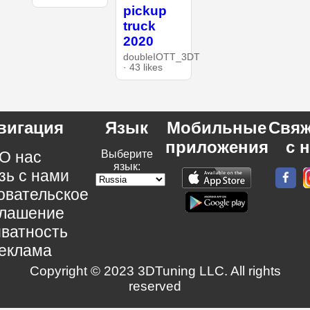
pickup
truck
2020
doubleIOTT_3DT
· 43 likes
вигация
Язык
Мобильные
Свяж
приложения
с 
О нас
Выберите
язык:
зь с нами
овательское
глашение
ватность
еклама
Copyright © 2023 3DTuning LLC. All rights
reserved