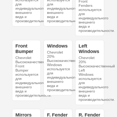
используется
используется
Front
для
для
Fenders
индивидуального
индивидуального
используется
внешнего
внешнего
для
вида и
вида и
индивидуального
производительности.
производительности.
внешнего
вида и
производительности.
Front
Windows
Left
Bumper
Windows
Chevrolet
20%
Chevrolet
Chevrolet
Высококачественный
Высококачественный
20%
Windows
Front
Высококачественный
используется
Bumper
Left
для
используется
Windows
индивидуального
для
используется
внешнего
индивидуального
для
вида и
внешнего
индивидуального
производительности.
вида и
внешнего
производительности.
вида и
производительности.
Mirrors
F. Fender
R. Fender