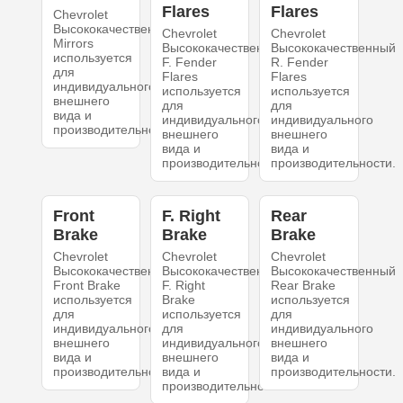
Flares
Flares
Chevrolet
Высококачественный
Chevrolet
Chevrolet
Mirrors
Высококачественный
Высококачественный
используется
F. Fender
R. Fender
для
Flares
Flares
индивидуального
используется
используется
внешнего
для
для
вида и
индивидуального
индивидуального
производительности.
внешнего
внешнего
вида и
вида и
производительности.
производительности.
Front
F. Right
Rear
Brake
Brake
Brake
Chevrolet
Chevrolet
Chevrolet
Высококачественный
Высококачественный
Высококачественный
Front Brake
F. Right
Rear Brake
используется
Brake
используется
для
используется
для
индивидуального
для
индивидуального
внешнего
индивидуального
внешнего
вида и
внешнего
вида и
производительности.
вида и
производительности.
производительности.