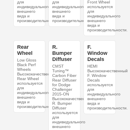
для
для
Front Wheel
индивидуального
индивидуального
используется
внешнего
внешнего
для
вида и
вида и
индивидуального
производительности.
производительности.
внешнего
вида и
производительности.
Rear
R.
F.
Wheel
Bumper
Window
Diffuser
Decals
Low Gloss
Black Perf
CMST
HEMI
Wheels
Tuning™
Высококачественный
Высококачественный
Carbon Fiber
F. Window
Rear Wheel
Rear Diffuser
Decals
используется
for Dodge
используется
для
Challenger
для
индивидуального
2015-ON
индивидуального
внешнего
Высококачественный
внешнего
вида и
R. Bumper
вида и
производительности.
Diffuser
производительности.
используется
для
индивидуального
внешнего