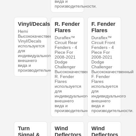
вида и
производительности.
Vinyl/Decals
R. Fender
F. Fender
Flares
Flares
Hemi
Высококачественный
Duraflex™
Duraflex™
Vinyl/Decals
Circuit Rear
Circuit Front
используется
Fenders - 4
Fenders - 4
для
Piece For
Piece For
индивидуального
2008-2021
2008-2021
внешнего
Dodge
Dodge
вида и
Challenger
Challenger
производительности.
Высококачественный
Высококачественный
R. Fender
F. Fender
Flares
Flares
используется
используется
для
для
индивидуального
индивидуального
внешнего
внешнего
вида и
вида и
производительности.
производительности.
Turn
Wind
Wind
Signal &
Deflectors
Deflectors