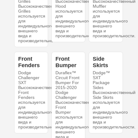
Grilles
Высококачественный
Высококачественный
Высококачественный
Hood
Muffler
Grilles
используется
используется
используется
для
для
для
индивидуального
индивидуального
индивидуального
внешнего
внешнего
внешнего
вида и
вида и
вида и
производительности.
производительности.
производительности.
Front
Front
Side
Fenders
Bumper
Skirts
Dodge
Duraflex™
Dodge™
Challenger
Circuit Front
SXT
SXT
Bumper For
Package
Высококачественный
2015-2020
Sides
Front
Dodge
Высококачественный
Fenders
Challenger
Side Skirts
используется
Высококачественный
используется
для
Front
для
индивидуального
Bumper
индивидуального
внешнего
используется
внешнего
вида и
для
вида и
производительности.
индивидуального
производительности.
внешнего
вида и