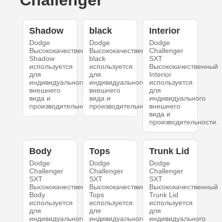
Challenger
Shadow
black
Interior
Dodge
Dodge
Dodge
Высококачественный
Высококачественный
Challenger
Shadow
black
SXT
используется
используется
Высококачественный
для
для
Interior
индивидуального
индивидуального
используется
внешнего
внешнего
для
вида и
вида и
индивидуального
производительности.
производительности.
внешнего
вида и
производительности.
Body
Tops
Trunk Lid
Dodge
Dodge
Dodge
Challenger
Challenger
Challenger
SXT
SXT
SXT
Высококачественный
Высококачественный
Высококачественный
Body
Tops
Trunk Lid
используется
используется
используется
для
для
для
индивидуального
индивидуального
индивидуального