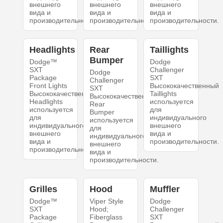
внешнего
внешнего
внешнего
вида и
вида и
вида и
производительности.
производительности.
производительности.
Headlights
Rear
Taillights
Bumper
Dodge™
Dodge
SXT
Challenger
Dodge
Package
SXT
Challenger
Front Lights
Высококачественный
SXT
Высококачественный
Taillights
Высококачественный
Headlights
используется
Rear
используется
для
Bumper
для
индивидуального
используется
индивидуального
внешнего
для
внешнего
вида и
индивидуального
вида и
производительности.
внешнего
производительности.
вида и
производительности.
Grilles
Hood
Muffler
Dodge™
Viper Style
Dodge
SXT
Hood;
Challenger
Package
Fiberglass
SXT