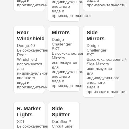
вида и
вида и
индивидуального
производительности.
производительности.
внешнего
вида и
производительности.
Rear
Mirrors
Side
Windshield
Mirrors
Dodge
Challenger
Dodge 40
Dodge
SXT
Высококачественный
Challenger
Высококачественный
Rear
SXT
Mirrors
Windshield
Высококачественный
используется
используется
Side Mirrors
для
для
используется
индивидуального
индивидуального
для
внешнего
внешнего
индивидуального
вида и
вида и
внешнего
производительности.
производительности.
вида и
производительности.
R. Marker
Side
Lights
Splitter
SXT
Duraflex™
Высококачественный
Circuit Side