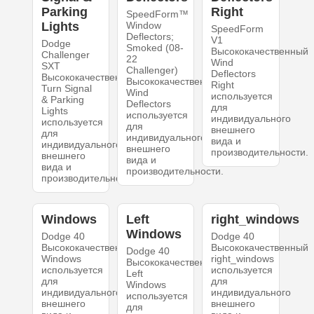
Parking
Right
SpeedForm™
Lights
Window
SpeedForm
Deflectors;
V1
Dodge
Smoked (08-
Высококачественный
Challenger
22
Wind
SXT
Challenger)
Deflectors
Высококачественный
Высококачественный
Right
Turn Signal
Wind
используется
& Parking
Deflectors
для
Lights
используется
индивидуального
используется
для
внешнего
для
индивидуального
вида и
индивидуального
внешнего
производительности.
внешнего
вида и
вида и
производительности.
производительности.
Windows
Left
right_windows
Windows
Dodge 40
Dodge 40
Высококачественный
Высококачественный
Dodge 40
Windows
right_windows
Высококачественный
используется
используется
Left
для
для
Windows
индивидуального
индивидуального
используется
внешнего
внешнего
для