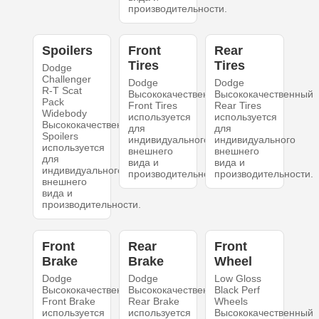
производительности.
Spoilers
Front
Rear
Tires
Tires
Dodge
Challenger
Dodge
Dodge
R-T Scat
Высококачественный
Высококачественный
Pack
Front Tires
Rear Tires
Widebody
используется
используется
Высококачественный
для
для
Spoilers
индивидуального
индивидуального
используется
внешнего
внешнего
для
вида и
вида и
индивидуального
производительности.
производительности.
внешнего
вида и
производительности.
Front
Rear
Front
Brake
Brake
Wheel
Dodge
Dodge
Low Gloss
Высококачественный
Высококачественный
Black Perf
Front Brake
Rear Brake
Wheels
используется
используется
Высококачественный