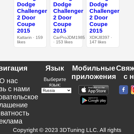
Dodge
Dodge
Dodge
Challenger
Challenger
Challenger
2 Door
2 Door
2 Door
Coupe
Coupe
Coupe
2015
2015
2015
Kattarin · 159
CarProJDM1985
XDKJ8397 ·
likes
· 153 likes
147 likes
вигация
Язык
Мобильные
Свяж
приложения
с 
О нас
Выберите
язык:
зь с нами
овательское
глашение
ватность
еклама
Copyright © 2023 3DTuning LLC. All rights