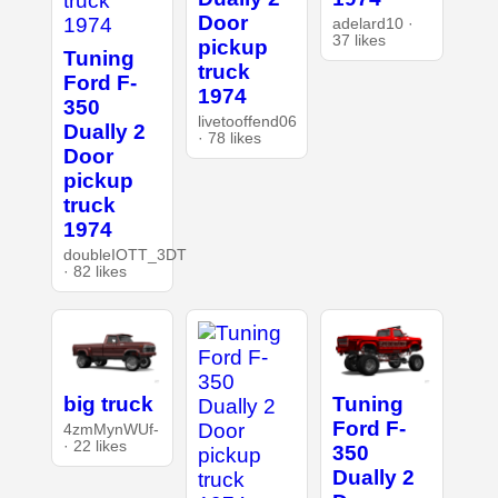
Door
adelard10 ·
37 likes
pickup
Tuning
truck
Ford F-
1974
350
livetooffend06
Dually 2
· 78 likes
Door
pickup
truck
1974
doubleIOTT_3DT
· 82 likes
big truck
Tuning
Ford F-
4zmMynWUf-
· 22 likes
350
Dually 2