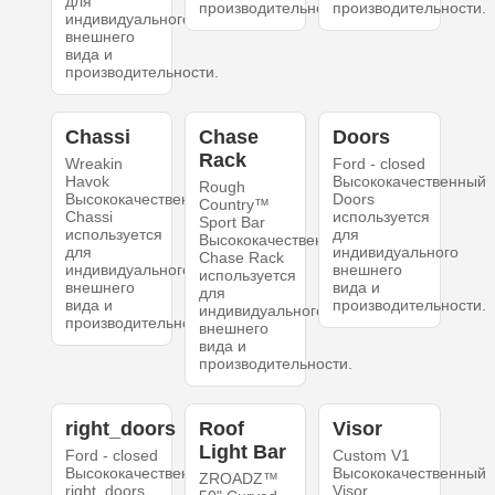
для
производительности.
производительности.
индивидуального
внешнего
вида и
производительности.
Chassi
Chase
Doors
Rack
Wreakin
Ford - closed
Havok
Высококачественный
Rough
Высококачественный
Doors
Country™
Chassi
используется
Sport Bar
используется
для
Высококачественный
для
индивидуального
Chase Rack
индивидуального
внешнего
используется
внешнего
вида и
для
вида и
производительности.
индивидуального
производительности.
внешнего
вида и
производительности.
right_doors
Roof
Visor
Light Bar
Ford - closed
Custom V1
Высококачественный
Высококачественный
ZROADZ™
right_doors
Visor