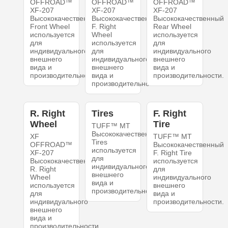
OFFROAD™
OFFROAD™
OFFROAD™
XF-207
XF-207
XF-207
Высококачественный
Высококачественный
Высококачественный
Front Wheel
F. Right
Rear Wheel
используется
Wheel
используется
для
используется
для
индивидуального
для
индивидуального
внешнего
индивидуального
внешнего
вида и
внешнего
вида и
производительности.
вида и
производительности.
производительности.
R. Right
Tires
F. Right
Wheel
Tire
TUFF™ MT
Высококачественный
XF
TUFF™ MT
Tires
OFFROAD™
Высококачественный
используется
XF-207
F. Right Tire
для
Высококачественный
используется
индивидуального
R. Right
для
внешнего
Wheel
индивидуального
вида и
используется
внешнего
производительности.
для
вида и
индивидуального
производительности.
внешнего
вида и
производительности.