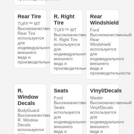
Rear Tire
R. Right
Rear
Tire
Windshield
TUFF™ MT
Высококачественный
TUFF™ MT
Ford
Rear Tire
Высококачественный
Высококачественный
используется
R. Right Tire
Rear
для
используется
Windshield
индивидуального
для
используется
внешнего
индивидуального
для
вида и
внешнего
индивидуального
производительности.
вида и
внешнего
производительности.
вида и
производительности.
R.
Seats
Vinyl/Decals
Window
Ford
Westin
Decals
Высококачественный
Высококачественный
Seats
Vinyl/Decals
BodyGuard
используется
используется
Высококачественный
для
для
R. Window
индивидуального
индивидуального
Decals
внешнего
внешнего
используется
вида и
вида и