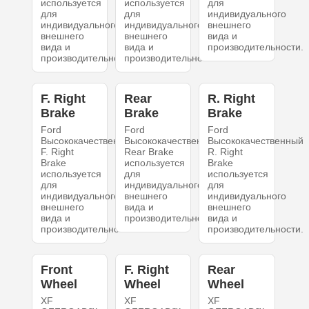
используется
используется
для
для
для
индивидуального
индивидуального
индивидуального
внешнего
внешнего
внешнего
вида и
вида и
вида и
производительности.
производительности.
производительности.
F. Right
Rear
R. Right
Brake
Brake
Brake
Ford
Ford
Ford
Высококачественный
Высококачественный
Высококачественный
F. Right
Rear Brake
R. Right
Brake
используется
Brake
используется
для
используется
для
индивидуального
для
индивидуального
внешнего
индивидуального
внешнего
вида и
внешнего
вида и
производительности.
вида и
производительности.
производительности.
Front
F. Right
Rear
Wheel
Wheel
Wheel
XF
XF
XF