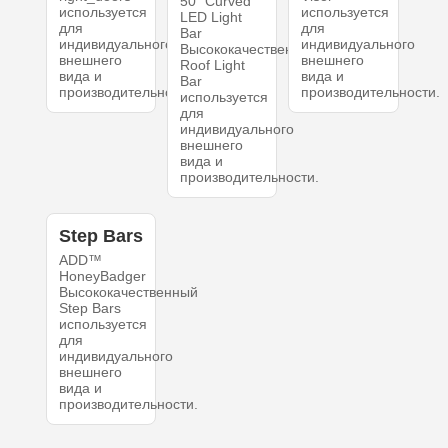
50" Curved
используется
используется
LED Light
для
для
Bar
индивидуального
индивидуального
Высококачественный
внешнего
внешнего
Roof Light
вида и
вида и
Bar
производительности.
производительности.
используется
для
индивидуального
внешнего
вида и
производительности.
Step Bars
ADD™
HoneyBadger
Высококачественный
Step Bars
используется
для
индивидуального
внешнего
вида и
производительности.