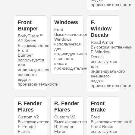
производительности.
Front
Windows
F.
Bumper
Window
Ford
Высококачественный
Decals
BodyGuard™
Windows
A2 Series
Road Armor
используется
Высококачественный
Высококачественный
для
Front
F. Window
индивидуального
Bumper
Decals
внешнего
используется
используется
вида и
для
для
производительности.
индивидуального
индивидуального
внешнего
внешнего
вида и
вида и
производительности.
производительности.
F. Fender
R. Fender
Front
Flares
Flares
Brake
Custom V2
Custom V2
Ford
Высококачественный
Высококачественный
Высококачественный
F. Fender
R. Fender
Front Brake
Flares
Flares
используется