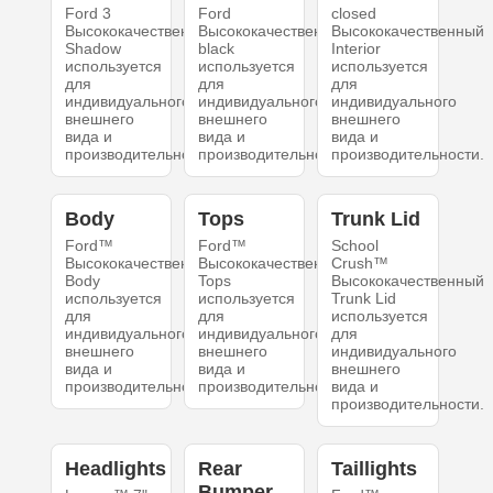
Ford 3
Ford
closed
Высококачественный
Высококачественный
Высококачественный
Shadow
black
Interior
используется
используется
используется
для
для
для
индивидуального
индивидуального
индивидуального
внешнего
внешнего
внешнего
вида и
вида и
вида и
производительности.
производительности.
производительности.
Body
Tops
Trunk Lid
Ford™
Ford™
School
Высококачественный
Высококачественный
Crush™
Body
Tops
Высококачественный
используется
используется
Trunk Lid
для
для
используется
индивидуального
индивидуального
для
внешнего
внешнего
индивидуального
вида и
вида и
внешнего
производительности.
производительности.
вида и
производительности.
Headlights
Rear
Taillights
Bumper