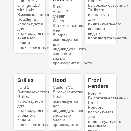
Lumen™ 7"
Ford™
Orange LED
Высококачественный
Road
with Halo
Taillights
Armor™
Высококачественный
используется
Stealth
Headlights
для
Winch
используется
индивидуального
Высококачественный
для
внешнего
Rear
индивидуального
вида и
Bumper
внешнего
производительности.
используется
вида и
для
производительности.
индивидуального
внешнего
вида и
производительности.
Grilles
Hood
Front
Fenders
Ford 2
Custom V5
Высококачественный
Высококачественный
Ford™
Grilles
Hood
Высококачественный
используется
используется
Front
для
для
Fenders
индивидуального
индивидуального
используется
внешнего
внешнего
для
вида и
вида и
индивидуального
производительности.
производительности.
внешнего
вида и