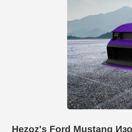
Hezoz's Ford Mustang Из