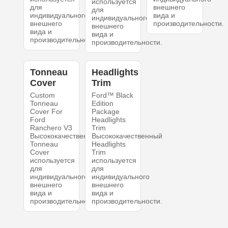
используется
для
внешнего
для
индивидуального
вида и
индивидуального
внешнего
производительности.
внешнего
вида и
вида и
производительности.
производительности.
Tonneau
Headlights
Cover
Trim
Custom
Ford™ Black
Tonneau
Edition
Cover For
Package
Ford
Headlights
Ranchero V3
Trim
Высококачественный
Высококачественный
Tonneau
Headlights
Cover
Trim
используется
используется
для
для
индивидуального
индивидуального
внешнего
внешнего
вида и
вида и
производительности.
производительности.