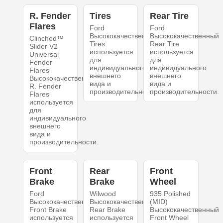
R. Fender
Tires
Rear Tire
Flares
Ford
Ford
Высококачественный
Высококачественный
Clinched™
Tires
Rear Tire
Slider V2
используется
используется
Universal
для
для
Fender
индивидуального
индивидуального
Flares
внешнего
внешнего
Высококачественный
вида и
вида и
R. Fender
производительности.
производительности.
Flares
используется
для
индивидуального
внешнего
вида и
производительности.
Front
Rear
Front
Brake
Brake
Wheel
Ford
Wilwood
935 Polished
Высококачественный
Высококачественный
(MID)
Front Brake
Rear Brake
Высококачественный
используется
используется
Front Wheel