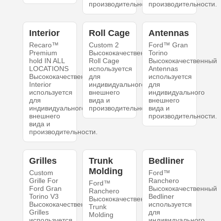
производительности.
производительности.
Interior
Roll Cage
Antennas
Recaro™
Custom 2
Ford™ Gran
Premium
Высококачественный
Torino
hold IN ALL
Roll Cage
Высококачественный
LOCATIONS
используется
Antennas
Высококачественный
для
используется
Interior
индивидуального
для
используется
внешнего
индивидуального
для
вида и
внешнего
индивидуального
производительности.
вида и
внешнего
производительности.
вида и
производительности.
Grilles
Trunk
Bedliner
Molding
Custom
Ford™
Grille For
Ranchero
Ford™
Ford Gran
Высококачественный
Ranchero
Torino V3
Bedliner
Высококачественный
Высококачественный
используется
Trunk
Grilles
для
Molding
используется
индивидуального