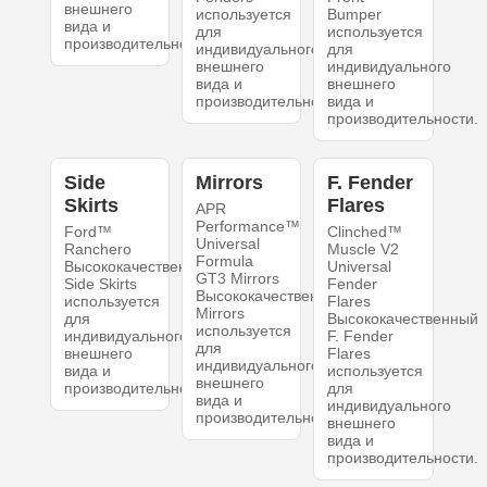
внешнего
используется
Bumper
вида и
для
используется
производительности.
индивидуального
для
внешнего
индивидуального
вида и
внешнего
производительности.
вида и
производительности.
Side
Mirrors
F. Fender
Skirts
Flares
APR
Performance™
Ford™
Clinched™
Universal
Ranchero
Muscle V2
Formula
Высококачественный
Universal
GT3 Mirrors
Side Skirts
Fender
Высококачественный
используется
Flares
Mirrors
для
Высококачественный
используется
индивидуального
F. Fender
для
внешнего
Flares
индивидуального
вида и
используется
внешнего
производительности.
для
вида и
индивидуального
производительности.
внешнего
вида и
производительности.