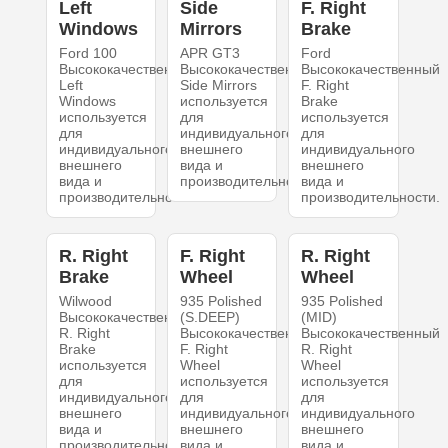
Left
Side
F. Right
Windows
Mirrors
Brake
Ford 100
APR GT3
Ford
Высококачественный
Высококачественный
Высококачественный
Left
Side Mirrors
F. Right
Windows
используется
Brake
используется
для
используется
для
индивидуального
для
индивидуального
внешнего
индивидуального
внешнего
вида и
внешнего
вида и
производительности.
вида и
производительности.
производительности.
R. Right
F. Right
R. Right
Brake
Wheel
Wheel
Wilwood
935 Polished
935 Polished
Высококачественный
(S.DEEP)
(MID)
R. Right
Высококачественный
Высококачественный
Brake
F. Right
R. Right
используется
Wheel
Wheel
для
используется
используется
индивидуального
для
для
внешнего
индивидуального
индивидуального
вида и
внешнего
внешнего
производительности.
вида и
вида и