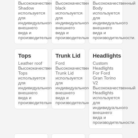
Высококачественный
Высококачественный
Высококачественный
Shadow
black
Body
используется
используется
используется
для
для
для
индивидуального
индивидуального
индивидуального
внешнего
внешнего
внешнего
вида и
вида и
вида и
производительности.
производительности.
производительности.
Tops
Trunk Lid
Headlights
Leather roof
Ford
Custom
Высококачественный
Высококачественный
Headlights
Tops
Trunk Lid
For Ford
используется
используется
Gran Torino
для
для
V2
индивидуального
индивидуального
Высококачественный
внешнего
внешнего
Headlights
вида и
вида и
используется
производительности.
производительности.
для
индивидуального
внешнего
вида и
производительности.