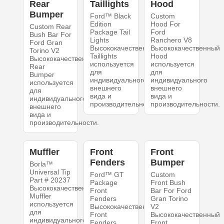
Rear
Taillights
Hood
Bumper
Ford™ Black
Custom
Edition
Hood For
Custom Rear
Package Tail
Ford
Bush Bar For
Lights
Ranchero V8
Ford Gran
Высококачественный
Высококачественный
Torino V2
Taillights
Hood
Высококачественный
используется
используется
Rear
для
для
Bumper
индивидуального
индивидуального
используется
внешнего
внешнего
для
вида и
вида и
индивидуального
производительности.
производительности.
внешнего
вида и
производительности.
Muffler
Front
Front
Fenders
Bumper
Borla™
Universal Tip
Ford™ GT
Custom
Part # 20237
Package
Front Bush
Высококачественный
Front
Bar For Ford
Muffler
Fenders
Gran Torino
используется
Высококачественный
V2
для
Front
Высококачественный
индивидуального
Fenders
Front