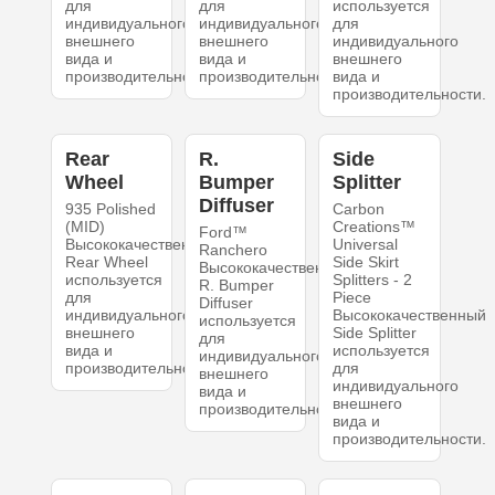
для
для
используется
индивидуального
индивидуального
для
внешнего
внешнего
индивидуального
вида и
вида и
внешнего
производительности.
производительности.
вида и
производительности.
Rear
R.
Side
Wheel
Bumper
Splitter
Diffuser
935 Polished
Carbon
(MID)
Creations™
Ford™
Высококачественный
Universal
Ranchero
Rear Wheel
Side Skirt
Высококачественный
используется
Splitters - 2
R. Bumper
для
Piece
Diffuser
индивидуального
Высококачественный
используется
внешнего
Side Splitter
для
вида и
используется
индивидуального
производительности.
для
внешнего
индивидуального
вида и
внешнего
производительности.
вида и
производительности.