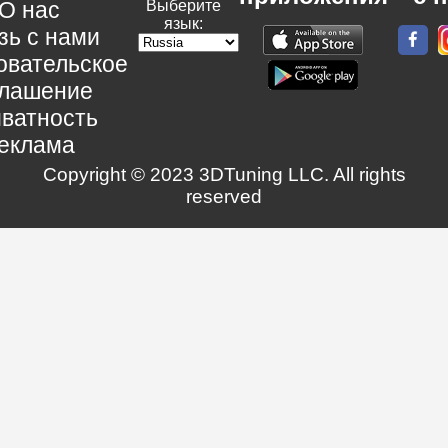
О нас
Выберите
язык:
зь с нами
овательское
глашение
ватность
еклама
Copyright © 2023 3DTuning LLC. All rights
reserved