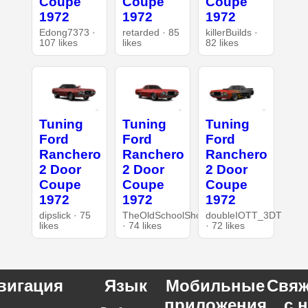
Coupe
Coupe
Coupe
1972
1972
1972
Edong7373 ·
retarded · 85
killerBuilds ·
107 likes
likes
82 likes
Tuning
Tuning
Tuning
Ford
Ford
Ford
Ranchero
Ranchero
Ranchero
2 Door
2 Door
2 Door
Coupe
Coupe
Coupe
1972
1972
1972
dipslick · 75
TheOldSchoolShop
doubleIOTT_3DT
likes
· 74 likes
· 72 likes
вигация
Язык
Мобильные
Свяж
приложения
с 