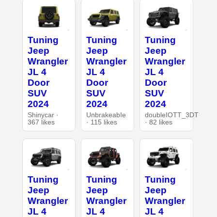
Tuning
Tuning
Tuning
Jeep
Jeep
Jeep
Wrangler
Wrangler
Wrangler
JL 4
JL 4
JL 4
Door
Door
Door
SUV
SUV
SUV
2024
2024
2024
Shinycar ·
UnbrakeabIe
doubleIOTT_3DT
367 likes
· 115 likes
· 82 likes
Tuning
Tuning
Tuning
Jeep
Jeep
Jeep
Wrangler
Wrangler
Wrangler
JL 4
JL 4
JL 4