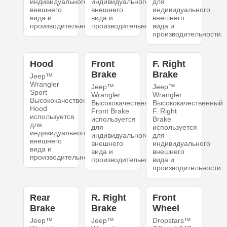
индивидуального
индивидуального
для
внешнего
внешнего
индивидуального
вида и
вида и
внешнего
производительности.
производительности.
вида и
производительности.
Hood
Front
F. Right
Brake
Brake
Jeep™
Wrangler
Jeep™
Jeep™
Sport
Wrangler
Wrangler
Высококачественный
Высококачественный
Высококачественный
Hood
Front Brake
F. Right
используется
используется
Brake
для
для
используется
индивидуального
индивидуального
для
внешнего
внешнего
индивидуального
вида и
вида и
внешнего
производительности.
производительности.
вида и
производительности.
Rear
R. Right
Front
Brake
Brake
Wheel
Jeep™
Jeep™
Dropstars™