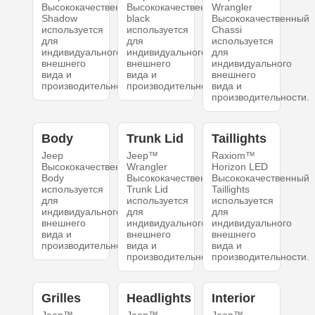
Высококачественный
Высококачественный
Wrangler
Shadow
black
Высококачественный
используется
используется
Chassi
для
для
используется
индивидуального
индивидуального
для
внешнего
внешнего
индивидуального
вида и
вида и
внешнего
производительности.
производительности.
вида и
производительности.
Body
Trunk Lid
Taillights
Jeep
Jeep™
Raxiom™
Высококачественный
Wrangler
Horizon LED
Body
Высококачественный
Высококачественный
используется
Trunk Lid
Taillights
для
используется
используется
индивидуального
для
для
внешнего
индивидуального
индивидуального
вида и
внешнего
внешнего
производительности.
вида и
вида и
производительности.
производительности.
Grilles
Headlights
Interior