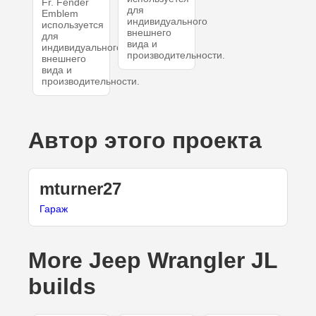
Fr. Fender
для
Emblem
индивидуального
используется
внешнего
для
вида и
индивидуального
производительности.
внешнего
вида и
производительности.
Автор этого проекта
mturner27
Гараж
More Jeep Wrangler JL
builds