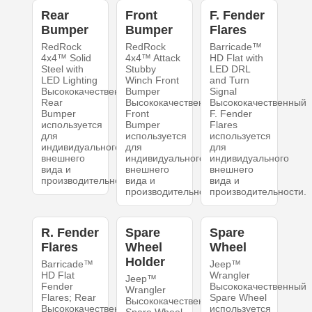
Rear
Front
F. Fender
Bumper
Bumper
Flares
RedRock
RedRock
Barricade™
4x4™ Solid
4x4™ Attack
HD Flat with
Steel with
Stubby
LED DRL
LED Lighting
Winch Front
and Turn
Высококачественный
Bumper
Signal
Rear
Высококачественный
Высококачественный
Bumper
Front
F. Fender
используется
Bumper
Flares
для
используется
используется
индивидуального
для
для
внешнего
индивидуального
индивидуального
вида и
внешнего
внешнего
производительности.
вида и
вида и
производительности.
производительности.
R. Fender
Spare
Spare
Flares
Wheel
Wheel
Holder
Barricade™
Jeep™
HD Flat
Wrangler
Jeep™
Fender
Высококачественный
Wrangler
Flares; Rear
Spare Wheel
Высококачественный
Высококачественный
используется