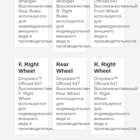
Wrangler
Wrangler
Offroad 647
Высококачественный
Высококачественный
Высококачественный
Rear Brake
R. Right
Front Wheel
используется
Brake
используется
для
используется
для
индивидуального
для
индивидуального
внешнего
индивидуального
внешнего
вида и
внешнего
вида и
производительности.
вида и
производительности.
производительности.
F. Right
Rear
R. Right
Wheel
Wheel
Wheel
Dropstars™
Dropstars™
Dropstars™
Offroad 647
Offroad 647
Offroad 647
Высококачественный
Высококачественный
Высококачественный
F. Right
Rear Wheel
R. Right
Wheel
используется
Wheel
используется
для
используется
для
индивидуального
для
индивидуального
внешнего
индивидуального
внешнего
вида и
внешнего
вида и
производительности.
вида и
производительности.
производительности.