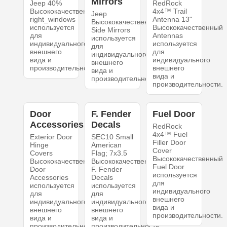
Mirrors
Jeep 40%
RedRock
Высококачественный
4x4™ Trail
Jeep
right_windows
Antenna 13"
Высококачественный
используется
Высококачественный
Side Mirrors
для
Antennas
используется
индивидуального
используется
для
внешнего
для
индивидуального
вида и
индивидуального
внешнего
производительности.
внешнего
вида и
вида и
производительности.
производительности.
Door
F. Fender
Fuel Door
Accessories
Decals
RedRock
4x4™ Fuel
Exterior Door
SEC10 Small
Filler Door
Hinge
American
Cover
Covers
Flag; 7x3.5
Высококачественный
Высококачественный
Высококачественный
Fuel Door
Door
F. Fender
используется
Accessories
Decals
для
используется
используется
индивидуального
для
для
внешнего
индивидуального
индивидуального
вида и
внешнего
внешнего
производительности.
вида и
вида и
производительности.
производительности.