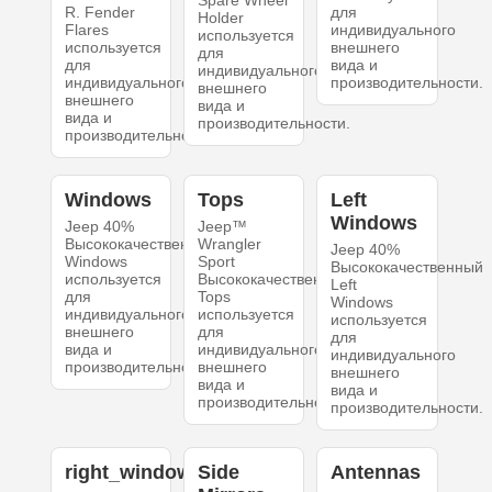
Spare Wheel
R. Fender
для
Holder
Flares
индивидуального
используется
используется
внешнего
для
для
вида и
индивидуального
индивидуального
производительности.
внешнего
внешнего
вида и
вида и
производительности.
производительности.
Windows
Tops
Left
Windows
Jeep 40%
Jeep™
Высококачественный
Wrangler
Jeep 40%
Windows
Sport
Высококачественный
используется
Высококачественный
Left
для
Tops
Windows
индивидуального
используется
используется
внешнего
для
для
вида и
индивидуального
индивидуального
производительности.
внешнего
внешнего
вида и
вида и
производительности.
производительности.
right_windows
Side
Antennas