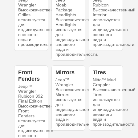
Jeep™
Jeep™
Jeep™
Wrangler
Moab
Rubicon
Высококачественный
Package
Высококачественный
Grilles
Headlights
Interior
используется
Высококачественный
используется
для
Headlights
для
индивидуального
используется
индивидуального
внешнего
для
внешнего
вида и
индивидуального
вида и
производительности.
внешнего
производительности.
вида и
производительности.
Front
Mirrors
Tires
Fenders
Jeep™
Nitto™ Mud
Wrangler
Grappler
Jeep™
Высококачественный
Высококачественный
Wrangler
Mirrors
Tires
Rubicon 392
используется
используется
Final Edition
для
для
Высококачественный
индивидуального
индивидуального
Front
внешнего
внешнего
Fenders
вида и
вида и
используется
производительности.
производительности.
для
индивидуального
внешнего