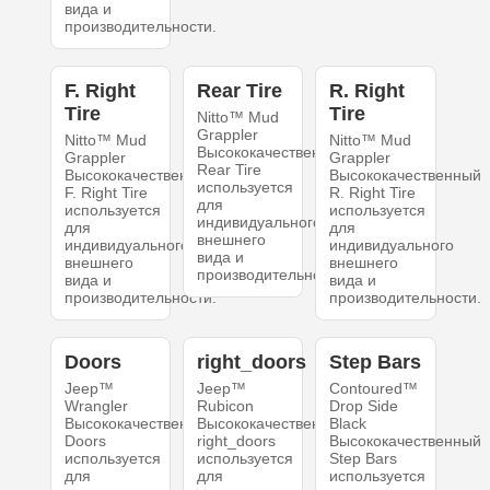
вида и
производительности.
F. Right
Rear Tire
R. Right
Tire
Tire
Nitto™ Mud
Grappler
Nitto™ Mud
Nitto™ Mud
Высококачественный
Grappler
Grappler
Rear Tire
Высококачественный
Высококачественный
используется
F. Right Tire
R. Right Tire
для
используется
используется
индивидуального
для
для
внешнего
индивидуального
индивидуального
вида и
внешнего
внешнего
производительности.
вида и
вида и
производительности.
производительности.
Doors
right_doors
Step Bars
Jeep™
Jeep™
Contoured™
Wrangler
Rubicon
Drop Side
Высококачественный
Высококачественный
Black
Doors
right_doors
Высококачественный
используется
используется
Step Bars
для
для
используется