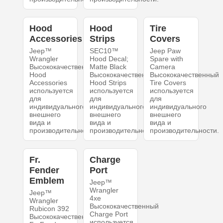
Hood
Hood
Tire
Accessories
Strips
Covers
Jeep™
SEC10™
Jeep Paw
Wrangler
Hood Decal;
Spare with
Высококачественный
Matte Black
Camera
Hood
Высококачественный
Высококачественный
Accessories
Hood Strips
Tire Covers
используется
используется
используется
для
для
для
индивидуального
индивидуального
индивидуального
внешнего
внешнего
внешнего
вида и
вида и
вида и
производительности.
производительности.
производительности.
Fr.
Charge
Fender
Port
Emblem
Jeep™
Wrangler
Jeep™
4xe
Wrangler
Высококачественный
Rubicon 392
Charge Port
Высококачественный
используется