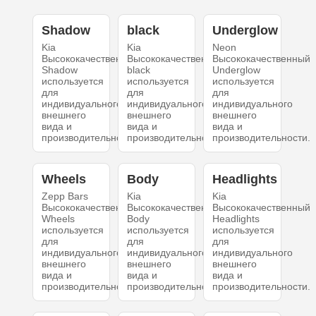
Shadow
black
Underglow
Kia
Kia
Neon
Высококачественный
Высококачественный
Высококачественный
Shadow
black
Underglow
используется
используется
используется
для
для
для
индивидуального
индивидуального
индивидуального
внешнего
внешнего
внешнего
вида и
вида и
вида и
производительности.
производительности.
производительности.
Wheels
Body
Headlights
Zepp Bars
Kia
Kia
Высококачественный
Высококачественный
Высококачественный
Wheels
Body
Headlights
используется
используется
используется
для
для
для
индивидуального
индивидуального
индивидуального
внешнего
внешнего
внешнего
вида и
вида и
вида и
производительности.
производительности.
производительности.