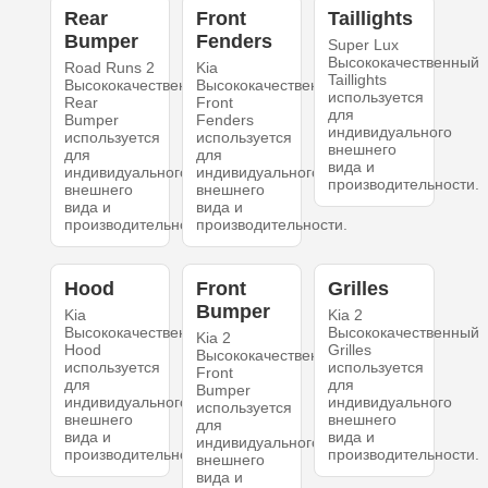
Rear
Front
Taillights
Bumper
Fenders
Super Lux
Высококачественный
Road Runs 2
Kia
Taillights
Высококачественный
Высококачественный
используется
Rear
Front
для
Bumper
Fenders
индивидуального
используется
используется
внешнего
для
для
вида и
индивидуального
индивидуального
производительности.
внешнего
внешнего
вида и
вида и
производительности.
производительности.
Hood
Front
Grilles
Bumper
Kia
Kia 2
Высококачественный
Высококачественный
Kia 2
Hood
Grilles
Высококачественный
используется
используется
Front
для
для
Bumper
индивидуального
индивидуального
используется
внешнего
внешнего
для
вида и
вида и
индивидуального
производительности.
производительности.
внешнего
вида и