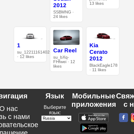
13 likes
2012
SSBMNG ·
24 likes
1
Kia
Car Reel
Cerato
su_122111614028447597
· 12 likes
su_bXq-
2012
FHfwei · 12
BlackEagle178
likes
· 11 likes
вигация
Язык
Мобильные
Свяж
приложения
с 
О нас
Выберите
язык:
зь с нами
овательское
глашение