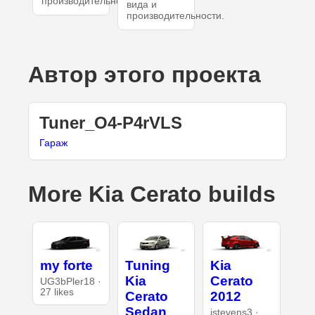
производительности.
вида и
производительности.
Автор этого проекта
Tuner_O4-P4rVLS
Гараж
More Kia Cerato builds
my forte
Tuning
Kia
Kia
Cerato
UG3bPler18 ·
27 likes
Cerato
2012
Sedan
jstevens3 ·