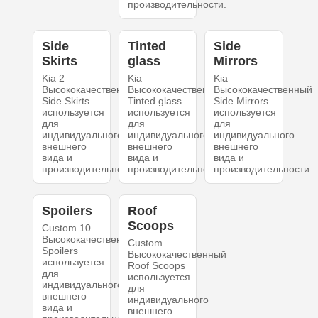
производительности.
Side
Tinted
Side
Skirts
glass
Mirrors
Kia 2
Kia
Kia
Высококачественный
Высококачественный
Высококачественный
Side Skirts
Tinted glass
Side Mirrors
используется
используется
используется
для
для
для
индивидуального
индивидуального
индивидуального
внешнего
внешнего
внешнего
вида и
вида и
вида и
производительности.
производительности.
производительности.
Spoilers
Roof
Scoops
Custom 10
Высококачественный
Custom
Spoilers
Высококачественный
используется
Roof Scoops
для
используется
индивидуального
для
внешнего
индивидуального
вида и
внешнего