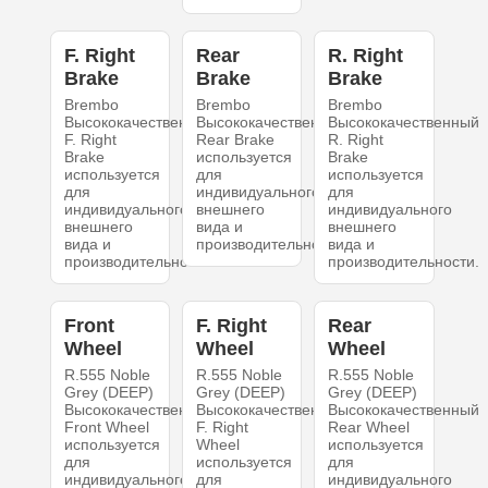
F. Right
Rear
R. Right
Brake
Brake
Brake
Brembo
Brembo
Brembo
Высококачественный
Высококачественный
Высококачественный
F. Right
Rear Brake
R. Right
Brake
используется
Brake
используется
для
используется
для
индивидуального
для
индивидуального
внешнего
индивидуального
внешнего
вида и
внешнего
вида и
производительности.
вида и
производительности.
производительности.
Front
F. Right
Rear
Wheel
Wheel
Wheel
R.555 Noble
R.555 Noble
R.555 Noble
Grey (DEEP)
Grey (DEEP)
Grey (DEEP)
Высококачественный
Высококачественный
Высококачественный
Front Wheel
F. Right
Rear Wheel
используется
Wheel
используется
для
используется
для
индивидуального
для
индивидуального