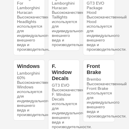
For
Lamborghini
GT3 EVO
Lamborghini
Huracan
Package
Huracan
Высококачественный
Hood
Высококачественный
Taillights
Высококачественный
Headlights
используется
Hood
используется
для
используется
для
индивидуального
для
индивидуального
внешнего
индивидуального
внешнего
вида и
внешнего
вида и
производительности.
вида и
производительности.
производительности.
Windows
F.
Front
Window
Brake
Lamborghini
60%
Decals
Brembo
Высококачественный
Высококачественный
GT3 EVO
Windows
Front Brake
Высококачественный
используется
используется
F. Window
для
для
Decals
индивидуального
индивидуального
используется
внешнего
внешнего
для
вида и
вида и
индивидуального
производительности.
производительности.
внешнего
вида и
производительности.