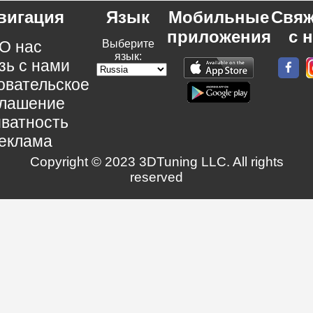
вигация
Язык
Мобильные
Свяж
приложения
с 
О нас
Выберите
язык:
зь с нами
овательское
глашение
ватность
еклама
Copyright © 2023 3DTuning LLC. All rights
reserved