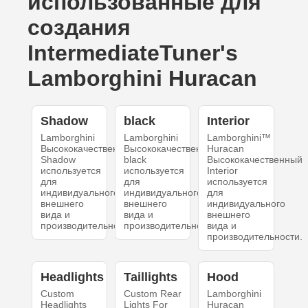
использованные для
создания
IntermediateTuner's
Lamborghini Huracan
Shadow
black
Interior
Lamborghini
Lamborghini
Lamborghini™
Высококачественный
Высококачественный
Huracan
Shadow
black
Высококачественный
используется
используется
Interior
для
для
используется
индивидуального
индивидуального
для
внешнего
внешнего
индивидуального
вида и
вида и
внешнего
производительности.
производительности.
вида и
производительности.
Headlights
Taillights
Hood
Custom
Custom Rear
Lamborghini
Headlights
Lights For
Huracan