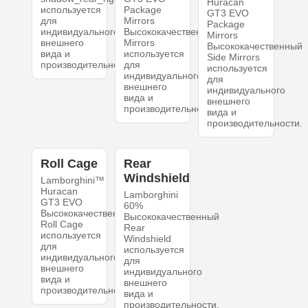
Huracan
используется
Package
GT3 EVO
для
Mirrors
Package
индивидуального
Высококачественный
Mirrors
внешнего
Mirrors
Высококачественный
вида и
используется
Side Mirrors
производительности.
для
используется
индивидуального
для
внешнего
индивидуального
вида и
внешнего
производительности.
вида и
производительности.
Roll Cage
Rear
Windshield
Lamborghini™
Huracan
Lamborghini
GT3 EVO
60%
Высококачественный
Высококачественный
Roll Cage
Rear
используется
Windshield
для
используется
индивидуального
для
внешнего
индивидуального
вида и
внешнего
производительности.
вида и
производительности.