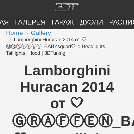
АЯ
ГАЛЕРЕЯ
ГАРАЖ
ДУЭЛИ
РАСПИ
Home
Gallery
Lamborghini Huracan 2014 от 🤍
ⒼⓇⒶⒻⒻⒺⓃ_BABYsquad🤍 с Headlights,
Taillights, Hood | 3DTuning
Lamborghini
Huracan 2014
от 🤍
ⒼⓇⒶⒻⒻⒺⓃ_BA