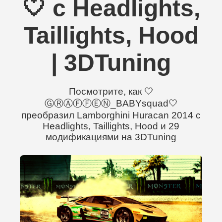
🤍 с Headlights,
Taillights, Hood
| 3DTuning
Посмотрите, как 🤍
ⒼⓇⒶⒻⒻⒺⓃ_BABYsquad🤍
преобразил Lamborghini Huracan 2014 с
Headlights, Taillights, Hood и 29
модификациями на 3DTuning