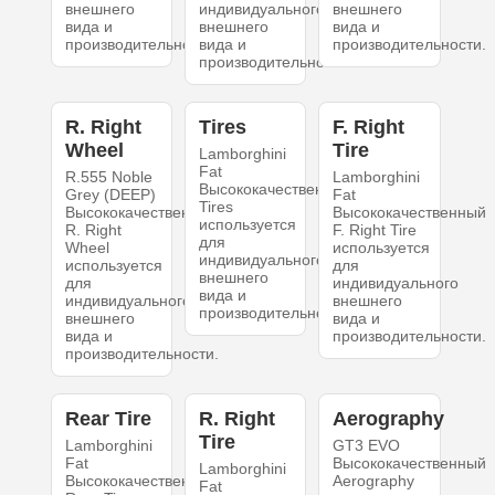
внешнего
индивидуального
внешнего
вида и
внешнего
вида и
производительности.
вида и
производительности.
производительности.
R. Right
Tires
F. Right
Wheel
Tire
Lamborghini
Fat
R.555 Noble
Lamborghini
Высококачественный
Grey (DEEP)
Fat
Tires
Высококачественный
Высококачественный
используется
R. Right
F. Right Tire
для
Wheel
используется
индивидуального
используется
для
внешнего
для
индивидуального
вида и
индивидуального
внешнего
производительности.
внешнего
вида и
вида и
производительности.
производительности.
Rear Tire
R. Right
Aerography
Tire
Lamborghini
GT3 EVO
Fat
Высококачественный
Lamborghini
Высококачественный
Aerography
Fat