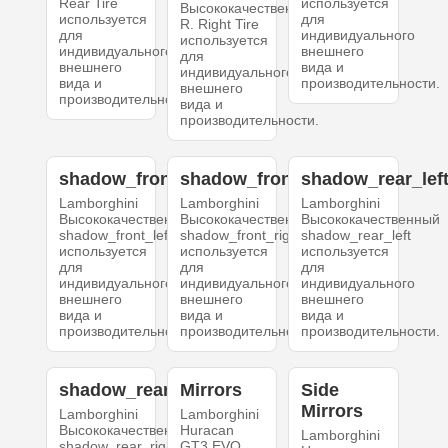
Rear Tire
используется
Высококачественный
используется
для
R. Right Tire
для
индивидуального
используется
индивидуального
внешнего
для
внешнего
вида и
индивидуального
вида и
производительности.
внешнего
производительности.
вида и
производительности.
shadow_front_left
shadow_front_right
shadow_rear_lef
Lamborghini
Lamborghini
Lamborghini
Высококачественный
Высококачественный
Высококачественный
shadow_front_left
shadow_front_right
shadow_rear_left
используется
используется
используется
для
для
для
индивидуального
индивидуального
индивидуального
внешнего
внешнего
внешнего
вида и
вида и
вида и
производительности.
производительности.
производительности.
shadow_rear_right
Mirrors
Side
Mirrors
Lamborghini
Lamborghini
Высококачественный
Huracan
Lamborghini
shadow_rear_right
GT3 EVO