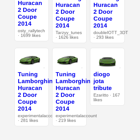
Huracan
Huracan
Huracan
2 Door
2 Door
2 Door
Coupe
Coupe
Coupe
2014
2014
2014
osty_rallytech
Tarzyy_tunes
doubleIOTT_3DT
· 1699 likes
· 1626 likes
· 293 likes
Tuning
Tuning
diogo
Lamborghini
Lamborghini
jota
Huracan
Huracan
tribute
2 Door
2 Door
Ezaritto · 167
likes
Coupe
Coupe
2014
2014
experimentalaccount
experimentalaccount
· 281 likes
· 219 likes