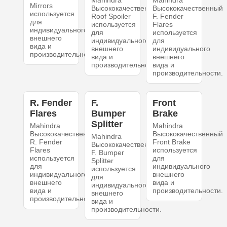
Mahindra
Mahindra
Mirrors
Высококачественный
Высококачественный
используется
Roof Spoiler
F. Fender
для
используется
Flares
индивидуального
для
используется
внешнего
индивидуального
для
вида и
внешнего
индивидуального
производительности.
вида и
внешнего
производительности.
вида и
производительности.
R. Fender
F.
Front
Flares
Bumper
Brake
Splitter
Mahindra
Mahindra
Высококачественный
Высококачественный
Mahindra
R. Fender
Front Brake
Высококачественный
Flares
используется
F. Bumper
используется
для
Splitter
для
индивидуального
используется
индивидуального
внешнего
для
внешнего
вида и
индивидуального
вида и
производительности.
внешнего
производительности.
вида и
производительности.