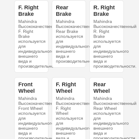
F. Right
Rear
R. Right
Brake
Brake
Brake
Mahindra
Mahindra
Mahindra
Высококачественный
Высококачественный
Высококачественный
F. Right
Rear Brake
R. Right
Brake
используется
Brake
используется
для
используется
для
индивидуального
для
индивидуального
внешнего
индивидуального
внешнего
вида и
внешнего
вида и
производительности.
вида и
производительности.
производительности.
Front
F. Right
Rear
Wheel
Wheel
Wheel
Mahindra
Mahindra
Mahindra
Высококачественный
Высококачественный
Высококачественный
Front Wheel
F. Right
Rear Wheel
используется
Wheel
используется
для
используется
для
индивидуального
для
индивидуального
внешнего
индивидуального
внешнего
вида и
внешнего
вида и
производительности.
вида и
производительности.