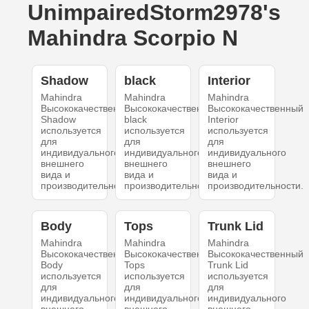
UnimpairedStorm2978's
Mahindra Scorpio N
Shadow
black
Interior
Mahindra
Mahindra
Mahindra
Высококачественный
Высококачественный
Высококачественный
Shadow
black
Interior
используется
используется
используется
для
для
для
индивидуального
индивидуального
индивидуального
внешнего
внешнего
внешнего
вида и
вида и
вида и
производительности.
производительности.
производительности.
Body
Tops
Trunk Lid
Mahindra
Mahindra
Mahindra
Высококачественный
Высококачественный
Высококачественный
Body
Tops
Trunk Lid
используется
используется
используется
для
для
для
индивидуального
индивидуального
индивидуального