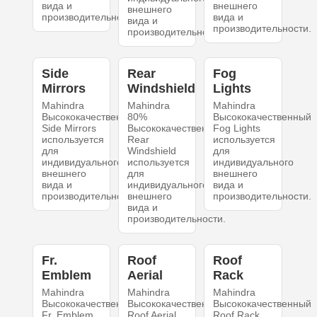
вида и
внешнего
внешнего
производительности.
вида и
вида и
производительности.
производительности.
Side
Rear
Fog
Mirrors
Windshield
Lights
Mahindra
Mahindra
Mahindra
Высококачественный
80%
Высококачественный
Side Mirrors
Высококачественный
Fog Lights
используется
Rear
используется
для
Windshield
для
индивидуального
используется
индивидуального
внешнего
для
внешнего
вида и
индивидуального
вида и
производительности.
внешнего
производительности.
вида и
производительности.
Fr.
Roof
Roof
Emblem
Aerial
Rack
Mahindra
Mahindra
Mahindra
Высококачественный
Высококачественный
Высококачественный
Fr. Emblem
Roof Aerial
Roof Rack