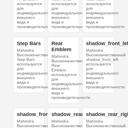
используется
используется
используется
для
для
для
индивидуального
индивидуального
индивидуального
внешнего
внешнего
внешнего
вида и
вида и
вида и
производительности.
производительности.
производительности.
Step Bars
Rear
shadow_front_lef
Emblem
Mahindra
Mahindra
Высококачественный
Высококачественный
Mahindra
Step Bars
shadow_front_left
Высококачественный
используется
используется
Rear
для
для
Emblem
индивидуального
индивидуального
используется
внешнего
внешнего
для
вида и
вида и
индивидуального
производительности.
производительности.
внешнего
вида и
производительности.
shadow_front_right
shadow_rear_left
shadow_rear_rig
Mahindra
Mahindra
Mahindra
Высококачественный
Высококачественный
Высококачественный