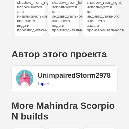
shadow_front_right
shadow_rear_left
shadow_rear_right
используется
используется
используется
для
для
для
индивидуального
индивидуального
индивидуального
внешнего
внешнего
внешнего
вида и
вида и
вида и
производительности.
производительности.
производительности.
Автор этого проекта
UnimpairedStorm2978
Гараж
More Mahindra Scorpio
N builds