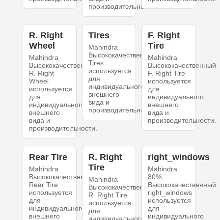
производительности.
R. Right
Tires
F. Right
Wheel
Tire
Mahindra
Высококачественный
Mahindra
Mahindra
Tires
Высококачественный
Высококачественный
используется
R. Right
F. Right Tire
для
Wheel
используется
индивидуального
используется
для
внешнего
для
индивидуального
вида и
индивидуального
внешнего
производительности.
внешнего
вида и
вида и
производительности.
производительности.
Rear Tire
R. Right
right_windows
Tire
Mahindra
Mahindra
Высококачественный
80%
Mahindra
Rear Tire
Высококачественный
Высококачественный
используется
right_windows
R. Right Tire
для
используется
используется
индивидуального
для
для
внешнего
индивидуального
индивидуального