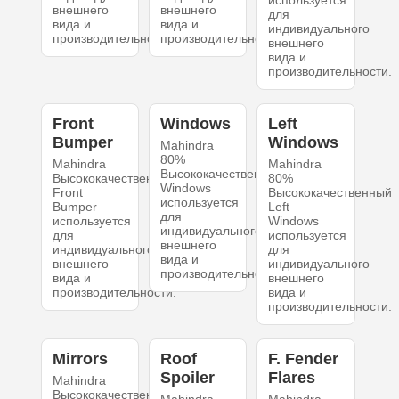
используется
внешнего
внешнего
для
вида и
вида и
индивидуального
производительности.
производительности.
внешнего
вида и
производительности.
Front
Windows
Left
Bumper
Windows
Mahindra
80%
Mahindra
Mahindra
Высококачественный
Высококачественный
80%
Windows
Front
Высококачественный
используется
Bumper
Left
для
используется
Windows
индивидуального
для
используется
внешнего
индивидуального
для
вида и
внешнего
индивидуального
производительности.
вида и
внешнего
производительности.
вида и
производительности.
Mirrors
Roof
F. Fender
Spoiler
Flares
Mahindra
Высококачественный