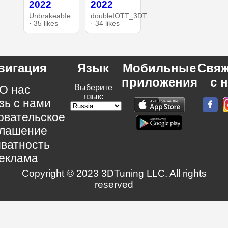
2022
2022
UnbrakeabIe
doubleIOTT_3DT
· 35 likes
· 34 likes
вигация
Язык
Мобильные
Свяж
приложения
с 
О нас
Выберите
язык:
зь с нами
овательское
глашение
ватность
еклама
Copyright © 2023 3DTuning LLC. All rights
reserved