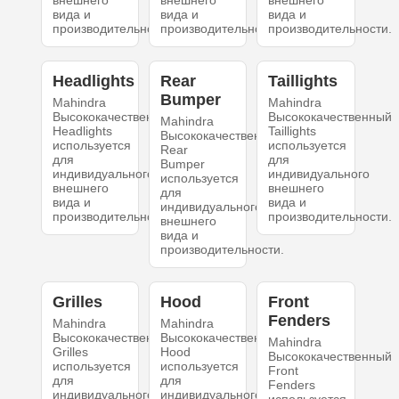
внешнего
внешнего
внешнего
вида и
вида и
вида и
производительности.
производительности.
производительности.
Headlights
Rear
Taillights
Bumper
Mahindra
Mahindra
Высококачественный
Высококачественный
Mahindra
Headlights
Taillights
Высококачественный
используется
используется
Rear
для
для
Bumper
индивидуального
индивидуального
используется
внешнего
внешнего
для
вида и
вида и
индивидуального
производительности.
производительности.
внешнего
вида и
производительности.
Grilles
Hood
Front
Fenders
Mahindra
Mahindra
Высококачественный
Высококачественный
Mahindra
Grilles
Hood
Высококачественный
используется
используется
Front
для
для
Fenders
индивидуального
индивидуального