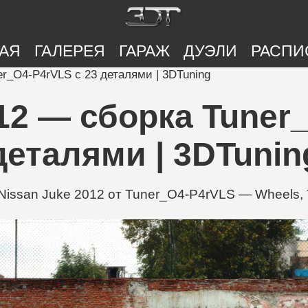
АЯ
ГАЛЕРЕЯ
ГАРАЖ
ДУЭЛИ
РАСПИ
er_O4-P4rVLS с 23 деталями | 3DTuning
12 — сборка Tuner
деталями | 3DTunin
ssan Juke 2012 от Tuner_O4-P4rVLS — Wheels, Tr