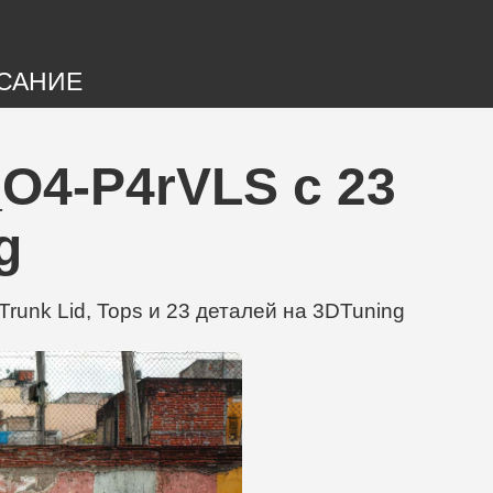
САНИЕ
_O4-P4rVLS с 23
g
unk Lid, Tops и 23 деталей на 3DTuning