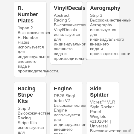
R.
Vinyl/Decals
Aerography
Number
Abstract
Strip 3
Plates
Racing 5
Высококачественный
Высококачественный
Aerography
Japan 2
Vinyl/Decals
используется
Высококачественный
используется
для
R. Number
для
индивидуального
Plates
индивидуального
внешнего
используется
внешнего
вида и
для
вида и
производительности.
индивидуального
производительности.
внешнего
вида и
производительности.
Racing
Engine
Side
Stripe
Splitter
RB26 Singl
Kits
turbo V2
Vicrez™ V1R
Высококачественный
Style Rocker
Strip 3
Engine
Panel
Высококачественный
используется
Winglets
Racing
для
vz101844 |
Stripe Kits
индивидуального
Universal
используется
внешнего
Высококачественный
для