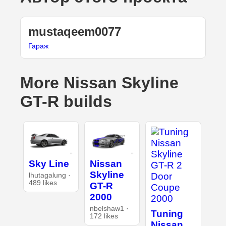
mustaqeem0077
Гараж
More Nissan Skyline
GT-R builds
Sky Line
Nissan
Skyline
lhutagalung ·
489 likes
GT-R
2000
nbelshaw1 ·
Tuning
172 likes
Nissan