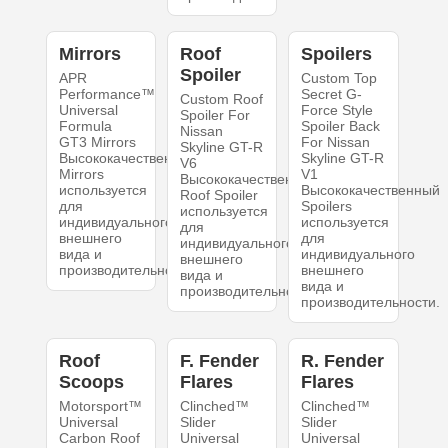
Mirrors
Roof
Spoilers
Spoiler
APR
Custom Top
Performance™
Secret G-
Custom Roof
Universal
Force Style
Spoiler For
Formula
Spoiler Back
Nissan
GT3 Mirrors
For Nissan
Skyline GT-R
Высококачественный
Skyline GT-R
V6
Mirrors
V1
Высококачественный
используется
Высококачественный
Roof Spoiler
для
Spoilers
используется
индивидуального
используется
для
внешнего
для
индивидуального
вида и
индивидуального
внешнего
производительности.
внешнего
вида и
вида и
производительности.
производительности.
Roof
F. Fender
R. Fender
Scoops
Flares
Flares
Motorsport™
Clinched™
Clinched™
Universal
Slider
Slider
Carbon Roof
Universal
Universal