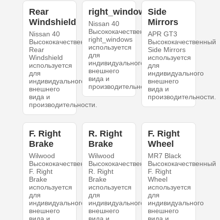
Rear
right_windows
Side
Windshield
Mirrors
Nissan 40
Высококачественный
Nissan 40
APR GT3
right_windows
Высококачественный
Высококачественный
используется
Rear
Side Mirrors
для
Windshield
используется
индивидуального
используется
для
внешнего
для
индивидуального
вида и
индивидуального
внешнего
производительности.
внешнего
вида и
вида и
производительности.
производительности.
F. Right
R. Right
F. Right
Brake
Brake
Wheel
Wilwood
Wilwood
MR7 Black
Высококачественный
Высококачественный
Высококачественный
F. Right
R. Right
F. Right
Brake
Brake
Wheel
используется
используется
используется
для
для
для
индивидуального
индивидуального
индивидуального
внешнего
внешнего
внешнего
вида и
вида и
вида и