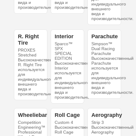
вида и
вида и
индивидуального
производительности.
производительности.
внешнего
вида и
производительности.
R. Right
Interior
Parachute
Tire
Sparco™
Simpson™
SPX
Dual Racing
PROXES
SPECIAL
Parachute
Stretched
EDITION
Высококачественный
Высококачественный
Высококачественный
Parachute
R. Right Tire
Interior
используется
используется
используется
для
для
для
индивидуального
индивидуального
индивидуального
внешнего
внешнего
внешнего
вида и
вида и
вида и
производительности.
производительности.
производительности.
Wheeliebar
Roll Cage
Aerography
Competition
Custom 4
Strip 3
Engineering™
Высококачественный
Высококачественный
Professional
Roll Cage
Aerography