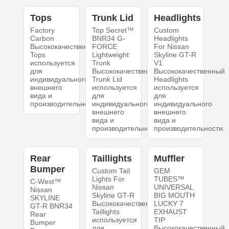
Tops
Trunk Lid
Headlights
Factory
Top Secret™
Custom
Carbon
BNR34 G-
Headlights
Высококачественный
FORCE
For Nissan
Tops
Lightweight
Skyline GT-R
используется
Trunk
V1
для
Высококачественный
Высококачественный
индивидуального
Trunk Lid
Headlights
внешнего
используется
используется
вида и
для
для
производительности.
индивидуального
индивидуального
внешнего
внешнего
вида и
вида и
производительности.
производительности.
Rear
Taillights
Muffler
Bumper
Custom Tail
GEM
Lights For
TUBES™
C-West™
Nissan
UNIVERSAL
Nissan
Skyline GT-R
BIG MOUTH
SKYLINE
Высококачественный
LUCKY 7
GT-R BNR34
Taillights
EXHAUST
Rear
используется
TIP
Bumper
для
Высококачественный