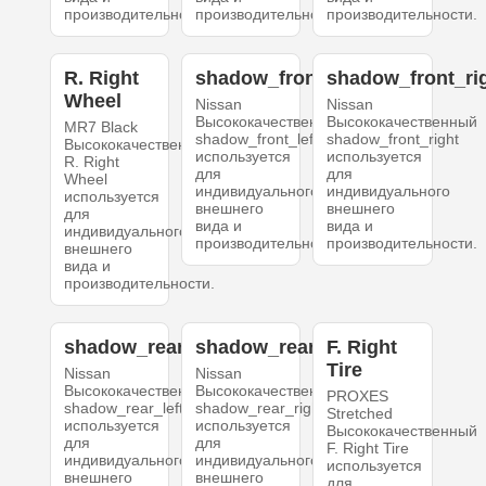
производительности.
производительности.
производительности.
R. Right
shadow_front_left
shadow_front_ri
Wheel
Nissan
Nissan
Высококачественный
Высококачественный
MR7 Black
shadow_front_left
shadow_front_right
Высококачественный
используется
используется
R. Right
для
для
Wheel
индивидуального
индивидуального
используется
внешнего
внешнего
для
вида и
вида и
индивидуального
производительности.
производительности.
внешнего
вида и
производительности.
shadow_rear_left
shadow_rear_right
F. Right
Tire
Nissan
Nissan
Высококачественный
Высококачественный
PROXES
shadow_rear_left
shadow_rear_right
Stretched
используется
используется
Высококачественный
для
для
F. Right Tire
индивидуального
индивидуального
используется
внешнего
внешнего
для