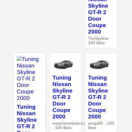
Skyline
GT-R 2
Door
Coupe
2000
TimSkyline ·
160 likes
Tuning
Tuning
Nissan
Nissan
Skyline
Skyline
GT-R 2
GT-R 2
Door
Door
Tuning
Coupe
Coupe
Nissan
2000
2000
Skyline
experimentalaccount
amgs65 · 140
GT-R 2
· 145 likes
likes