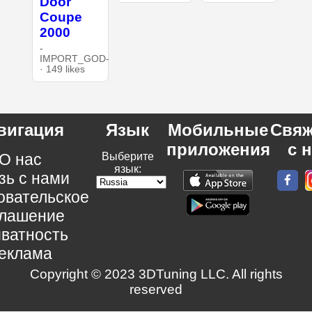
Door
Coupe
2000
-
IMPORT_GOD-
· 149 likes
вигация
Язык
Мобильные
Свяж
приложения
с 
О нас
Выберите
язык:
зь с нами
овательское
глашение
ватность
еклама
Copyright © 2023 3DTuning LLC. All rights
reserved