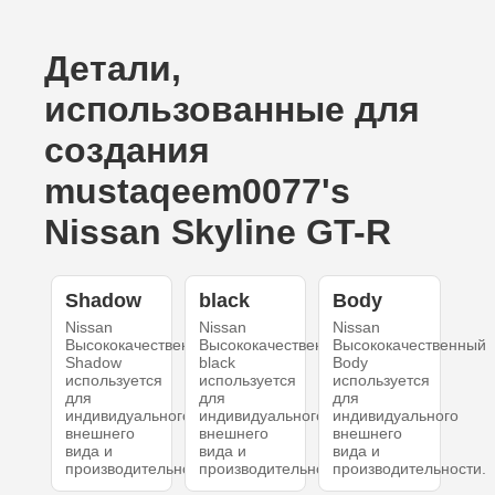
Детали,
использованные для
создания
mustaqeem0077's
Nissan Skyline GT-R
Shadow
black
Body
Nissan
Nissan
Nissan
Высококачественный
Высококачественный
Высококачественный
Shadow
black
Body
используется
используется
используется
для
для
для
индивидуального
индивидуального
индивидуального
внешнего
внешнего
внешнего
вида и
вида и
вида и
производительности.
производительности.
производительности.