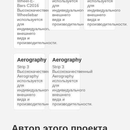
Wheel-E-
используется
используется
Bars C2016
для
для
Высококачественный
индивидуального
индивидуального
Wheeliebar
внешнего
внешнего
используется
вида и
вида и
для
производительности.
производительности.
индивидуального
внешнего
вида и
производительности.
Aerography
Aerography
Strip 3
Strip 3
Высококачественный
Высококачественный
Aerography
Aerography
используется
используется
для
для
индивидуального
индивидуального
внешнего
внешнего
вида и
вида и
производительности.
производительности.
Автор этого проекта