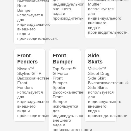
Высококачественный
индивидуального
Muffler
Rear
внешнего
используется
Bumper
вида и
для
используется
производительности.
индивидуального
для
внешнего
индивидуального
вида и
внешнего
производительности.
вида и
производительности.
Front
Front
Side
Fenders
Bumper
Skirts
Nissan™
Top Secret™
Veilside™
Skyline GT-R
G-Force
Street Drag
Высококачественный
Front
Side Skirt
Front
Bumper
Высококачественный
Fenders
Spoiler
Side Skirts
используется
Высококачественный
используется
для
Front
для
индивидуального
Bumper
индивидуального
внешнего
используется
внешнего
вида и
для
вида и
производительности.
индивидуального
производительности.
внешнего
вида и
производительности.