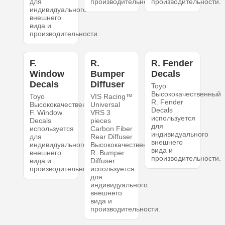
для
производительности.
производительности.
индивидуального
внешнего
вида и
производительности.
F.
R.
R. Fender
Window
Bumper
Decals
Decals
Diffuser
Toyo
Высококачественный
Toyo
VIS Racing™
R. Fender
Высококачественный
Universal
Decals
F. Window
VRS 3
используется
Decals
pieces
для
используется
Carbon Fiber
индивидуального
для
Rear Diffuser
внешнего
индивидуального
Высококачественный
вида и
внешнего
R. Bumper
производительности.
вида и
Diffuser
производительности.
используется
для
индивидуального
внешнего
вида и
производительности.