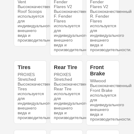
Vent
Fender
Fender
Высококачественный
Flares V2
Flares V2
Roof Scoops
Высококачественный
Высококачественный
используется
F. Fender
R. Fender
для
Flares
Flares
индивидуального
используется
используется
внешнего
для
для
вида и
индивидуального
индивидуального
производительности.
внешнего
внешнего
вида и
вида и
производительности.
производительности.
Tires
Rear Tire
Front
Brake
PROXES
PROXES
Stretched
Stretched
Wilwood
Высококачественный
Высококачественный
Высококачественный
Tires
Rear Tire
Front Brake
используется
используется
используется
для
для
для
индивидуального
индивидуального
индивидуального
внешнего
внешнего
внешнего
вида и
вида и
вида и
производительности.
производительности.
производительности.