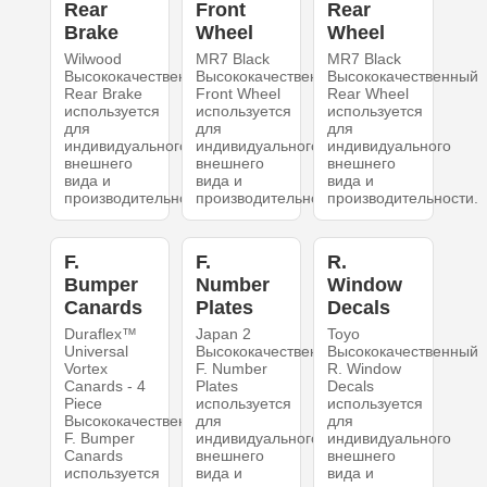
Rear
Front
Rear
Brake
Wheel
Wheel
Wilwood
MR7 Black
MR7 Black
Высококачественный
Высококачественный
Высококачественный
Rear Brake
Front Wheel
Rear Wheel
используется
используется
используется
для
для
для
индивидуального
индивидуального
индивидуального
внешнего
внешнего
внешнего
вида и
вида и
вида и
производительности.
производительности.
производительности.
F.
F.
R.
Bumper
Number
Window
Canards
Plates
Decals
Duraflex™
Japan 2
Toyo
Universal
Высококачественный
Высококачественный
Vortex
F. Number
R. Window
Canards - 4
Plates
Decals
Piece
используется
используется
Высококачественный
для
для
F. Bumper
индивидуального
индивидуального
Canards
внешнего
внешнего
используется
вида и
вида и