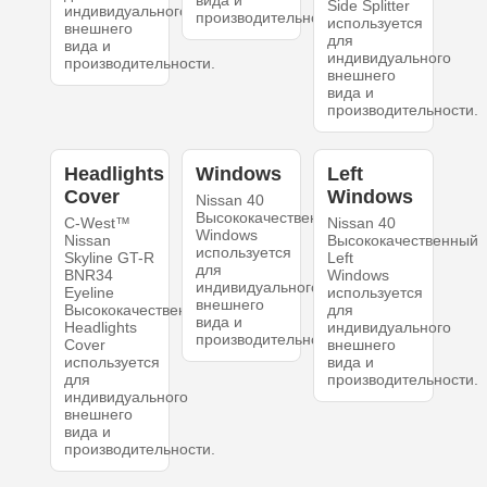
вида и
Side Splitter
индивидуального
производительности.
используется
внешнего
для
вида и
индивидуального
производительности.
внешнего
вида и
производительности.
Headlights
Windows
Left
Cover
Windows
Nissan 40
Высококачественный
C-West™
Nissan 40
Windows
Nissan
Высококачественный
используется
Skyline GT-R
Left
для
BNR34
Windows
индивидуального
Eyeline
используется
внешнего
Высококачественный
для
вида и
Headlights
индивидуального
производительности.
Cover
внешнего
используется
вида и
для
производительности.
индивидуального
внешнего
вида и
производительности.