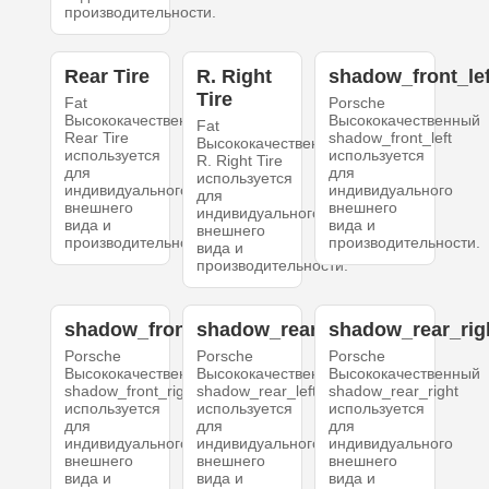
производительности.
Rear Tire
R. Right
shadow_front_lef
Tire
Fat
Porsche
Высококачественный
Высококачественный
Fat
Rear Tire
shadow_front_left
Высококачественный
используется
используется
R. Right Tire
для
для
используется
индивидуального
индивидуального
для
внешнего
внешнего
индивидуального
вида и
вида и
внешнего
производительности.
производительности.
вида и
производительности.
shadow_front_right
shadow_rear_left
shadow_rear_rig
Porsche
Porsche
Porsche
Высококачественный
Высококачественный
Высококачественный
shadow_front_right
shadow_rear_left
shadow_rear_right
используется
используется
используется
для
для
для
индивидуального
индивидуального
индивидуального
внешнего
внешнего
внешнего
вида и
вида и
вида и