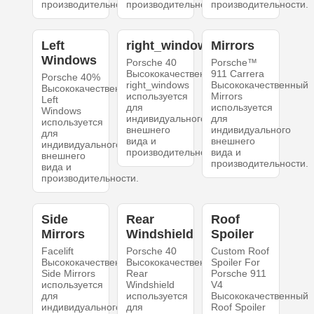
производительности.
производительности.
производительности.
Left
right_windows
Mirrors
Windows
Porsche 40
Porsche™
Высококачественный
911 Carrera
Porsche 40%
right_windows
Высококачественный
Высококачественный
используется
Mirrors
Left
для
используется
Windows
индивидуального
для
используется
внешнего
индивидуального
для
вида и
внешнего
индивидуального
производительности.
вида и
внешнего
производительности.
вида и
производительности.
Side
Rear
Roof
Mirrors
Windshield
Spoiler
Facelift
Porsche 40
Custom Roof
Высококачественный
Высококачественный
Spoiler For
Side Mirrors
Rear
Porsche 911
используется
Windshield
V4
для
используется
Высококачественный
индивидуального
для
Roof Spoiler