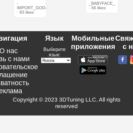
-
_BABYFACE_
IMPORT_GOD-
· 66 likes
· 83 likes
вигация
Язык
Мобильные
Свяж
приложения
с 
О нас
Выберите
язык:
зь с нами
овательское
глашение
ватность
еклама
Copyright © 2023 3DTuning LLC. All rights
reserved