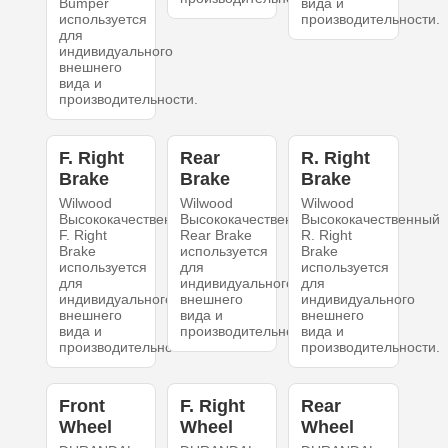
Bumper
вида и
используется
производительности.
для
индивидуального
внешнего
вида и
производительности.
F. Right
Rear
R. Right
Brake
Brake
Brake
Wilwood
Wilwood
Wilwood
Высококачественный
Высококачественный
Высококачественный
F. Right
Rear Brake
R. Right
Brake
используется
Brake
используется
для
используется
для
индивидуального
для
индивидуального
внешнего
индивидуального
внешнего
вида и
внешнего
вида и
производительности.
вида и
производительности.
производительности.
Front
F. Right
Rear
Wheel
Wheel
Wheel