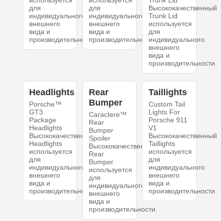
используется
используется
Trunk Lid
для
для
Высококачественный
индивидуального
индивидуального
Trunk Lid
внешнего
внешнего
используется
вида и
вида и
для
производительности.
производительности.
индивидуального
внешнего
вида и
производительности.
Headlights
Rear
Taillights
Bumper
Porsche™
Custom Tail
GT3
Lights For
Caractere™
Package
Porsche 911
Rear
Headlights
V1
Bumper
Высококачественный
Высококачественный
Spoiler
Headlights
Taillights
Высококачественный
используется
используется
Rear
для
для
Bumper
индивидуального
индивидуального
используется
внешнего
внешнего
для
вида и
вида и
индивидуального
производительности.
производительности.
внешнего
вида и
производительности.