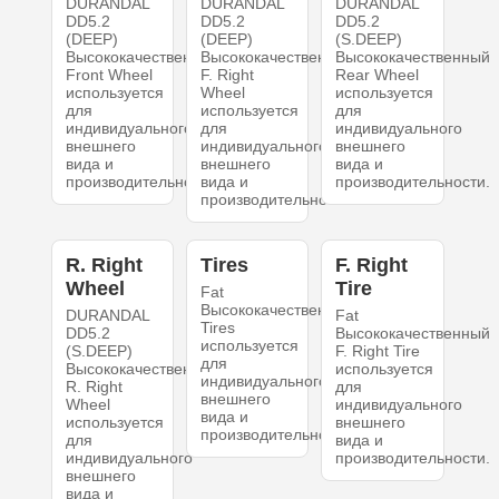
DURANDAL
DURANDAL
DURANDAL
DD5.2
DD5.2
DD5.2
(DEEP)
(DEEP)
(S.DEEP)
Высококачественный
Высококачественный
Высококачественный
Front Wheel
F. Right
Rear Wheel
используется
Wheel
используется
для
используется
для
индивидуального
для
индивидуального
внешнего
индивидуального
внешнего
вида и
внешнего
вида и
производительности.
вида и
производительности.
производительности.
R. Right
Tires
F. Right
Wheel
Tire
Fat
Высококачественный
DURANDAL
Fat
Tires
DD5.2
Высококачественный
используется
(S.DEEP)
F. Right Tire
для
Высококачественный
используется
индивидуального
R. Right
для
внешнего
Wheel
индивидуального
вида и
используется
внешнего
производительности.
для
вида и
индивидуального
производительности.
внешнего
вида и