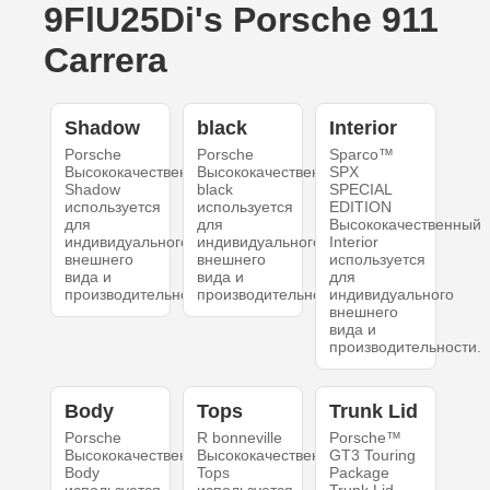
9FlU25Di's Porsche 911
Carrera
Shadow
black
Interior
Porsche
Porsche
Sparco™
Высококачественный
Высококачественный
SPX
Shadow
black
SPECIAL
используется
используется
EDITION
для
для
Высококачественный
индивидуального
индивидуального
Interior
внешнего
внешнего
используется
вида и
вида и
для
производительности.
производительности.
индивидуального
внешнего
вида и
производительности.
Body
Tops
Trunk Lid
Porsche
R bonneville
Porsche™
Высококачественный
Высококачественный
GT3 Touring
Body
Tops
Package