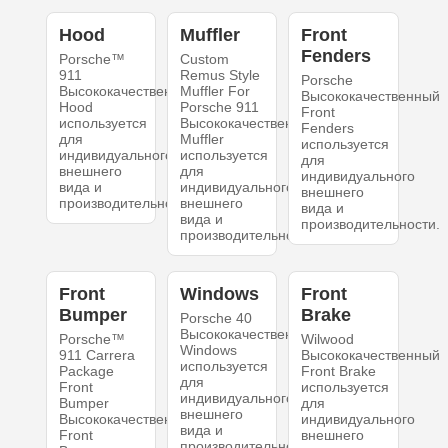
Hood
Muffler
Front
Fenders
Porsche™
Custom
911
Remus Style
Porsche
Высококачественный
Muffler For
Высококачественный
Hood
Porsche 911
Front
используется
Высококачественный
Fenders
для
Muffler
используется
индивидуального
используется
для
внешнего
для
индивидуального
вида и
индивидуального
внешнего
производительности.
внешнего
вида и
вида и
производительности.
производительности.
Front
Windows
Front
Bumper
Brake
Porsche 40
Высококачественный
Porsche™
Wilwood
Windows
911 Carrera
Высококачественный
используется
Package
Front Brake
для
Front
используется
индивидуального
Bumper
для
внешнего
Высококачественный
индивидуального
вида и
Front
внешнего
производительности.