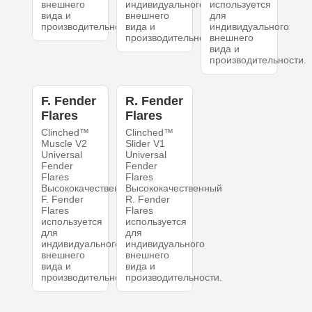
внешнего
индивидуального
используется
вида и
внешнего
для
производительности.
вида и
индивидуального
производительности.
внешнего
вида и
производительности.
F. Fender
R. Fender
Flares
Flares
Clinched™
Clinched™
Muscle V2
Slider V1
Universal
Universal
Fender
Fender
Flares
Flares
Высококачественный
Высококачественный
F. Fender
R. Fender
Flares
Flares
используется
используется
для
для
индивидуального
индивидуального
внешнего
внешнего
вида и
вида и
производительности.
производительности.