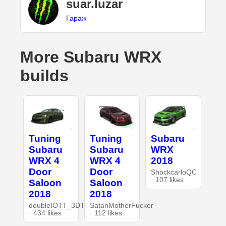
suar.luzar
Гараж
More Subaru WRX
builds
Tuning
Tuning
Subaru
Subaru
Subaru
WRX
WRX 4
WRX 4
2018
Door
Door
ShockcarloQC
· 107 likes
Saloon
Saloon
2018
2018
doubleIOTT_3DT
SatanMotherFucker
· 434 likes
· 112 likes