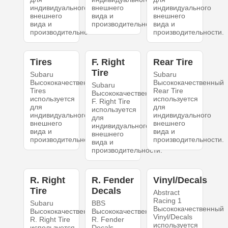
индивидуального
внешнего
индивидуального
внешнего
вида и
внешнего
вида и
производительности.
вида и
производительности.
производительности.
Tires
F. Right
Rear Tire
Tire
Subaru
Subaru
Высококачественный
Высококачественный
Subaru
Tires
Rear Tire
Высококачественный
используется
используется
F. Right Tire
для
для
используется
индивидуального
индивидуального
для
внешнего
внешнего
индивидуального
вида и
вида и
внешнего
производительности.
производительности.
вида и
производительности.
R. Right
R. Fender
Vinyl/Decals
Tire
Decals
Abstract
Racing 1
Subaru
BBS
Высококачественный
Высококачественный
Высококачественный
Vinyl/Decals
R. Right Tire
R. Fender
используется
используется
Decals