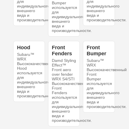
для
для
Bumper
индивидуального
индивидуального
используется
внешнего
внешнего
для
вида и
вида и
индивидуального
производительности.
производительности.
внешнего
вида и
производительности.
Hood
Front
Front
Fenders
Bumper
Subaru™
WRX
Damd Styling
Subaru™
Высококачественный
Effect™
WRX
Hood
Front aero
Высококачественный
используется
over fender
Front
для
WRX S4/STI
Bumper
индивидуального
Высококачественный
используется
внешнего
Front
для
вида и
Fenders
индивидуального
производительности.
используется
внешнего
для
вида и
индивидуального
производительности.
внешнего
вида и
производительности.