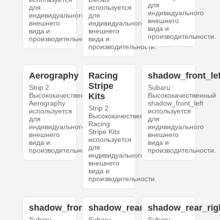
для
для
используется
индивидуального
индивидуального
для
внешнего
внешнего
индивидуального
вида и
вида и
внешнего
производительности.
производительности.
вида и
производительности.
Aerography
Racing
shadow_front_lef
Stripe
Strip 2
Subaru
Высококачественный
Kits
Высококачественный
Aerography
shadow_front_left
Strip 2
используется
используется
Высококачественный
для
для
Racing
индивидуального
индивидуального
Stripe Kits
внешнего
внешнего
используется
вида и
вида и
для
производительности.
производительности.
индивидуального
внешнего
вида и
производительности.
shadow_front_right
shadow_rear_left
shadow_rear_rig
Subaru
Subaru
Subaru