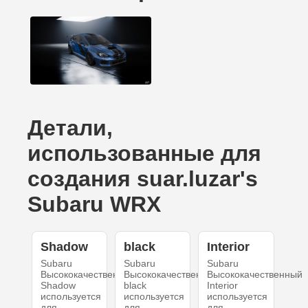
Детали,
использованные для
создания suar.luzar's
Subaru WRX
Shadow
black
Interior
Subaru
Subaru
Subaru
Высококачественный
Высококачественный
Высококачественный
Shadow
black
Interior
используется
используется
используется
для
для
для