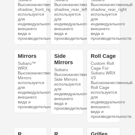
Высококачественный
Высококачественный
Высококачественный
shadow_front_right
shadow_rear_left
shadow_rear_right
используется
используется
используется
для
для
для
индивидуального
индивидуального
индивидуального
внешнего
внешнего
внешнего
вида и
вида и
вида и
производительности.
производительности.
производительности.
Mirrors
Side
Roll Cage
Mirrors
Subaru™
Custom Roll
WRX
Cage For
Subaru
Высококачественный
Subaru WRX
Высококачественный
Mirrors
V3
Side Mirrors
используется
Высококачественный
используется
для
Roll Cage
для
индивидуального
используется
индивидуального
внешнего
для
внешнего
вида и
индивидуального
вида и
производительности.
внешнего
производительности.
вида и
производительности.
R.
R.
Grilles