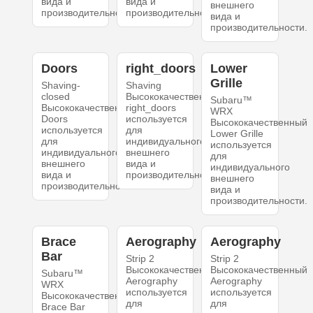
вида и
вида и
внешнего
производительности.
производительности.
вида и
производительности.
Doors
right_doors
Lower
Grille
Shaving-
Shaving
closed
Высококачественный
Subaru™
Высококачественный
right_doors
WRX
Doors
используется
Высококачественный
используется
для
Lower Grille
для
индивидуального
используется
индивидуального
внешнего
для
внешнего
вида и
индивидуального
вида и
производительности.
внешнего
производительности.
вида и
производительности.
Brace
Aerography
Aerography
Bar
Strip 2
Strip 2
Высококачественный
Высококачественный
Subaru™
Aerography
Aerography
WRX
используется
используется
Высококачественный
для
для
Brace Bar