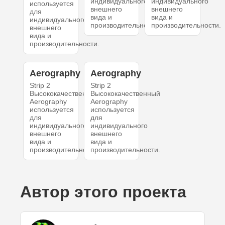
индивидуального
индивидуального
используется
внешнего
внешнего
для
вида и
вида и
индивидуального
производительности.
производительности.
внешнего
вида и
производительности.
Aerography
Aerography
Strip 2
Strip 2
Высококачественный
Высококачественный
Aerography
Aerography
используется
используется
для
для
индивидуального
индивидуального
внешнего
внешнего
вида и
вида и
производительности.
производительности.
Автор этого проекта