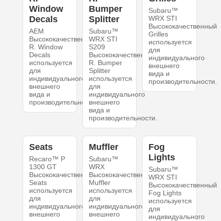
Window
Bumper
Subaru™
Decals
Splitter
WRX STI
Высококачественный
AEM
Subaru™
Grilles
Высококачественный
WRX STI
используется
R. Window
S209
для
Decals
Высококачественный
индивидуального
используется
R. Bumper
внешнего
для
Splitter
вида и
индивидуального
используется
производительности.
внешнего
для
вида и
индивидуального
производительности.
внешнего
вида и
производительности.
Seats
Muffler
Fog
Lights
Recaro™ P
Subaru™
1300 GT
WRX
Subaru™
Высококачественный
Высококачественный
WRX STI
Seats
Muffler
Высококачественный
используется
используется
Fog Lights
для
для
используется
индивидуального
индивидуального
для
внешнего
внешнего
индивидуального