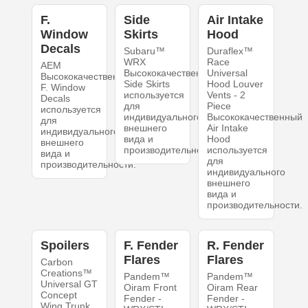
F.
Side
Air Intake
Window
Skirts
Hood
Decals
Subaru™
Duraflex™
WRX
Race
AEM
Высококачественный
Universal
Высококачественный
Side Skirts
Hood Louver
F. Window
используется
Vents - 2
Decals
для
Piece
используется
индивидуального
Высококачественный
для
внешнего
Air Intake
индивидуального
вида и
Hood
внешнего
производительности.
используется
вида и
для
производительности.
индивидуального
внешнего
вида и
производительности.
Spoilers
F. Fender
R. Fender
Flares
Flares
Carbon
Creations™
Pandem™
Pandem™
Universal GT
Oiram Front
Oiram Rear
Concept
Fender -
Fender -
Wing Trunk