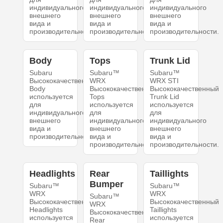
индивидуального
индивидуального
индивидуального
внешнего
внешнего
внешнего
вида и
вида и
вида и
производительности.
производительности.
производительности.
Body
Tops
Trunk Lid
Subaru
Subaru™
Subaru™
Высококачественный
WRX
WRX STI
Body
Высококачественный
Высококачественный
используется
Tops
Trunk Lid
для
используется
используется
индивидуального
для
для
внешнего
индивидуального
индивидуального
вида и
внешнего
внешнего
производительности.
вида и
вида и
производительности.
производительности.
Headlights
Rear
Taillights
Bumper
Subaru™
Subaru™
WRX
WRX
Subaru™
Высококачественный
Высококачественный
WRX
Headlights
Taillights
Высококачественный
используется
используется
Rear