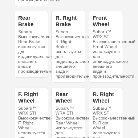
Rear
R. Right
Front
Brake
Brake
Wheel
Subaru
Subaru
Subaru™
Высококачественный
Высококачественный
WRX STI
Rear Brake
R. Right
Высококачественный
используется
Brake
Front Wheel
для
используется
используется
индивидуального
для
для
внешнего
индивидуального
индивидуального
вида и
внешнего
внешнего
производительности.
вида и
вида и
производительности.
производительности.
F. Right
Rear
R. Right
Wheel
Wheel
Wheel
Subaru™
Subaru™
Subaru™
WRX STI
WRX STI
WRX STI
Высококачественный
Высококачественный
Высококачественный
F. Right
Rear Wheel
R. Right
Wheel
используется
Wheel
используется
для
используется
для
индивидуального
для