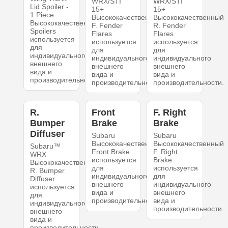
WRX/STI
WRX/STI
Lid Spoiler -
15+
15+
1 Piece
Высококачественный
Высококачественный
Высококачественный
F. Fender
R. Fender
Spoilers
Flares
Flares
используется
используется
используется
для
для
для
индивидуального
индивидуального
индивидуального
внешнего
внешнего
внешнего
вида и
вида и
вида и
производительности.
производительности.
производительности.
R.
Front
F. Right
Bumper
Brake
Brake
Diffuser
Subaru
Subaru
Высококачественный
Высококачественный
Subaru™
Front Brake
F. Right
WRX
используется
Brake
Высококачественный
для
используется
R. Bumper
индивидуального
для
Diffuser
внешнего
индивидуального
используется
вида и
внешнего
для
производительности.
вида и
индивидуального
производительности.
внешнего
вида и
производительности.