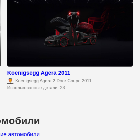
Koenigsegg Agera 2011
Koenigsegg Agera 2 Door Coupe 2011
Использованные детали: 28
омобили
гие автомобили