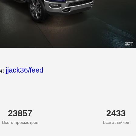
jjack36/feed
и:
23857
2433
Всего просмотров
Всего лайков