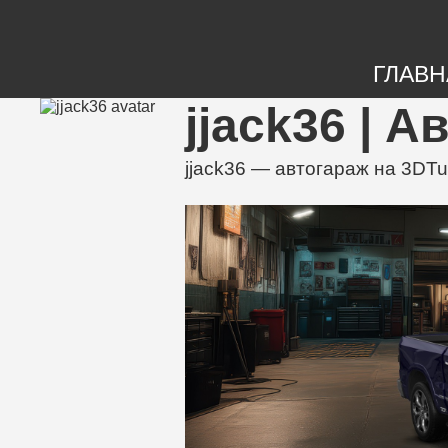
ГЛАВН
jjack36 | 
jjack36 — автогараж на 3DT