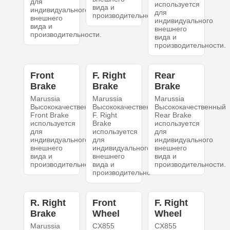
для
используется
вида и
индивидуального
для
производительности.
внешнего
индивидуального
вида и
внешнего
производительности.
вида и
производительности.
Front
F. Right
Rear
Brake
Brake
Brake
Marussia
Marussia
Marussia
Высококачественный
Высококачественный
Высококачественный
Front Brake
F. Right
Rear Brake
используется
Brake
используется
для
используется
для
индивидуального
для
индивидуального
внешнего
индивидуального
внешнего
вида и
внешнего
вида и
производительности.
вида и
производительности.
производительности.
R. Right
Front
F. Right
Brake
Wheel
Wheel
Marussia
CX855
CX855