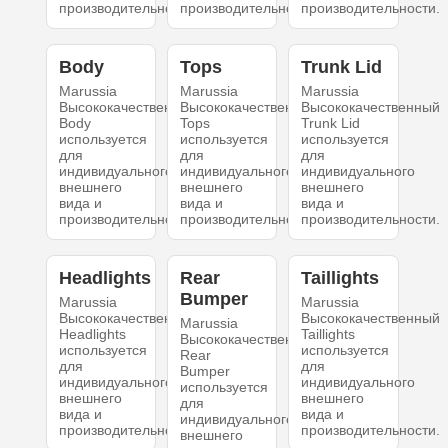
производительности.
производительности.
производительности.
Body
Tops
Trunk Lid
Marussia
Marussia
Marussia
Высококачественный
Высококачественный
Высококачественный
Body
Tops
Trunk Lid
используется
используется
используется
для
для
для
индивидуального
индивидуального
индивидуального
внешнего
внешнего
внешнего
вида и
вида и
вида и
производительности.
производительности.
производительности.
Headlights
Rear
Taillights
Bumper
Marussia
Marussia
Высококачественный
Высококачественный
Marussia
Headlights
Taillights
Высококачественный
используется
используется
Rear
для
для
Bumper
индивидуального
индивидуального
используется
внешнего
внешнего
для
вида и
вида и
индивидуального
производительности.
производительности.
внешнего