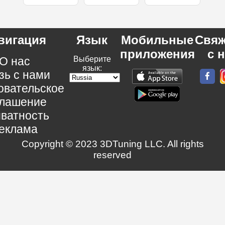
вигация
Язык
Мобильные
Свяж
приложения
с 
О нас
Выберите
язык:
зь с нами
овательское
глашение
ватность
еклама
Copyright © 2023 3DTuning LLC. All rights
reserved