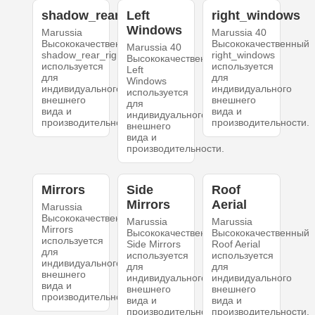
shadow_rear_right
Left
right_windows
Windows
Marussia
Marussia 40
Высококачественный
Высококачественный
Marussia 40
shadow_rear_right
right_windows
Высококачественный
используется
используется
Left
для
для
Windows
индивидуального
индивидуального
используется
внешнего
внешнего
для
вида и
вида и
индивидуального
производительности.
производительности.
внешнего
вида и
производительности.
Mirrors
Side
Roof
Mirrors
Aerial
Marussia
Высококачественный
Marussia
Marussia
Mirrors
Высококачественный
Высококачественный
используется
Side Mirrors
Roof Aerial
для
используется
используется
индивидуального
для
для
внешнего
индивидуального
индивидуального
вида и
внешнего
внешнего
производительности.
вида и
вида и
производительности.
производительности.