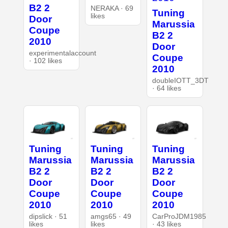
B2 2
NERAKA · 69
Tuning
likes
Door
Marussia
Coupe
B2 2
2010
Door
experimentalaccount
Coupe
· 102 likes
2010
doubleIOTT_3DT
· 64 likes
Tuning
Tuning
Tuning
Marussia
Marussia
Marussia
B2 2
B2 2
B2 2
Door
Door
Door
Coupe
Coupe
Coupe
2010
2010
2010
dipslick · 51
amgs65 · 49
CarProJDM1985
likes
likes
· 43 likes