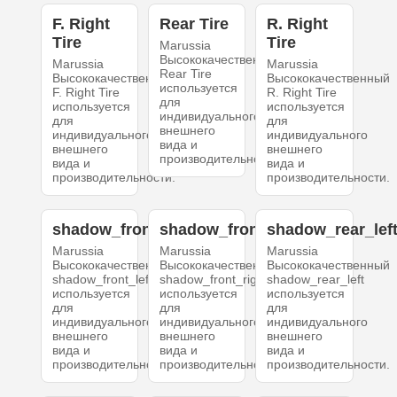
F. Right
Rear Tire
R. Right
Tire
Tire
Marussia
Высококачественный
Marussia
Marussia
Rear Tire
Высококачественный
Высококачественный
используется
F. Right Tire
R. Right Tire
для
используется
используется
индивидуального
для
для
внешнего
индивидуального
индивидуального
вида и
внешнего
внешнего
производительности.
вида и
вида и
производительности.
производительности.
shadow_front_left
shadow_front_right
shadow_rear_lef
Marussia
Marussia
Marussia
Высококачественный
Высококачественный
Высококачественный
shadow_front_left
shadow_front_right
shadow_rear_left
используется
используется
используется
для
для
для
индивидуального
индивидуального
индивидуального
внешнего
внешнего
внешнего
вида и
вида и
вида и
производительности.
производительности.
производительности.