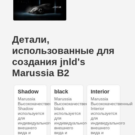
Детали,
использованные для
создания jnld's
Marussia B2
Shadow
black
Interior
Marussia
Marussia
Marussia
Высококачественный
Высококачественный
Высококачественный
Shadow
black
Interior
используется
используется
используется
для
для
для
индивидуального
индивидуального
индивидуального
внешнего
внешнего
внешнего
вида и
вида и
вида и