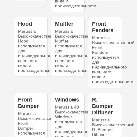
вида и
производительности.
Hood
Muffler
Front
Fenders
Marussia
Marussia
Высококачественный
Высококачественный
Marussia
Hood
Muffler
Высококачественный
используется
используется
Front
для
для
Fenders
индивидуального
индивидуального
используется
внешнего
внешнего
для
вида и
вида и
индивидуального
производительности.
производительности.
внешнего
вида и
производительности.
Front
Windows
R.
Bumper
Bumper
Marussia 40
Высококачественный
Diffuser
Marussia
Windows
Высококачественный
Marussia
используется
Front
Высококачественный
для
Bumper
R. Bumper
индивидуального
используется
Diffuser
внешнего