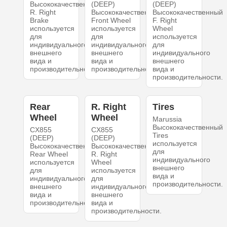
Высококачественный
(DEEP)
(DEEP)
R. Right
Высококачественный
Высококачественный
Brake
Front Wheel
F. Right
используется
используется
Wheel
для
для
используется
индивидуального
индивидуального
для
внешнего
внешнего
индивидуального
вида и
вида и
внешнего
производительности.
производительности.
вида и
производительности.
Rear
R. Right
Tires
Wheel
Wheel
Marussia
Высококачественный
CX855
CX855
Tires
(DEEP)
(DEEP)
используется
Высококачественный
Высококачественный
для
Rear Wheel
R. Right
индивидуального
используется
Wheel
внешнего
для
используется
вида и
индивидуального
для
производительности.
внешнего
индивидуального
вида и
внешнего
производительности.
вида и
производительности.