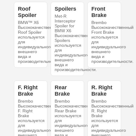
Roof
Spoilers
Front
Spoiler
Brake
Met-R
Interceptor
BMW™ X6
Brembo
Spoiler for
Высококачественный
Высококачественный
BMW X6
Roof Spoiler
Front Brake
Высококачественный
используется
используется
Spoilers
для
для
используется
индивидуального
индивидуального
для
внешнего
внешнего
индивидуального
вида и
вида и
внешнего
производительности.
производительности.
вида и
производительности.
F. Right
Rear
R. Right
Brake
Brake
Brake
Brembo
Brembo
Brembo
Высококачественный
Высококачественный
Высококачественный
F. Right
Rear Brake
R. Right
Brake
используется
Brake
используется
для
используется
для
индивидуального
для
индивидуального
внешнего
индивидуального
внешнего
вида и
внешнего