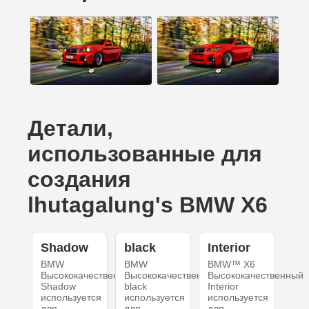
Детали,
использованные для
создания
lhutagalung's BMW X6
Shadow
black
Interior
BMW
BMW
BMW™ X6
Высококачественный
Высококачественный
Высококачественный
Shadow
black
Interior
используется
используется
используется
для
для
для