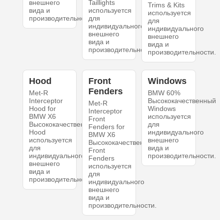
внешнего
Taillights
Trims & Kits
вида и
используется
используется
производительности.
для
для
индивидуального
индивидуального
внешнего
внешнего
вида и
вида и
производительности.
производительности.
Hood
Front
Windows
Fenders
Met-R
BMW 60%
Interceptor
Высококачественный
Met-R
Hood for
Windows
Interceptor
BMW X6
используется
Front
Высококачественный
для
Fenders for
Hood
индивидуального
BMW X6
используется
внешнего
Высококачественный
для
вида и
Front
индивидуального
производительности.
Fenders
внешнего
используется
вида и
для
производительности.
индивидуального
внешнего
вида и
производительности.