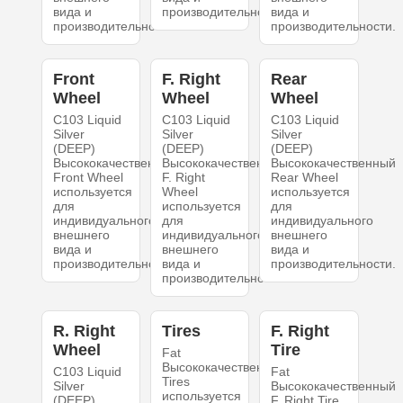
вида и
производительности.
вида и
производительности.
производительности.
Front
F. Right
Rear
Wheel
Wheel
Wheel
C103 Liquid
C103 Liquid
C103 Liquid
Silver
Silver
Silver
(DEEP)
(DEEP)
(DEEP)
Высококачественный
Высококачественный
Высококачественный
Front Wheel
F. Right
Rear Wheel
используется
Wheel
используется
для
используется
для
индивидуального
для
индивидуального
внешнего
индивидуального
внешнего
вида и
внешнего
вида и
производительности.
вида и
производительности.
производительности.
R. Right
Tires
F. Right
Wheel
Tire
Fat
Высококачественный
C103 Liquid
Fat
Tires
Silver
Высококачественный
используется
(DEEP)
F. Right Tire