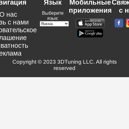
вигация
Язык
Мобильные
Свяж
приложения
с 
О нас
Выберите
язык:
зь с нами
овательское
глашение
ватность
еклама
Copyright © 2023 3DTuning LLC. All rights
reserved