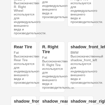
для
Высококачественный
используется
индивидуального
R. Right
для
внешнего
Wheel
индивидуального
вида и
используется
внешнего
производительности.
для
вида и
индивидуального
производительности.
внешнего
вида и
производительности.
Rear Tire
R. Right
shadow_front_lef
Tire
Fat
BMW
Высококачественный
Высококачественный
Fat
Rear Tire
shadow_front_left
Высококачественный
используется
используется
R. Right Tire
для
для
используется
индивидуального
индивидуального
для
внешнего
внешнего
индивидуального
вида и
вида и
внешнего
производительности.
производительности.
вида и
производительности.
shadow_front_right
shadow_rear_left
shadow_rear_rig