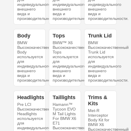
индивидуального
индивидуального
индивидуального
внешнего
внешнего
внешнего
вида и
вида и
вида и
производительности.
производительности.
производительности.
Body
Tops
Trunk Lid
BMW
BMW™ X6
BMW
Высококачественный
Высококачественный
Высококачественный
Body
Tops
Trunk Lid
используется
используется
используется
для
для
для
индивидуального
индивидуального
индивидуального
внешнего
внешнего
внешнего
вида и
вида и
вида и
производительности.
производительности.
производительности.
Headlights
Taillights
Trims &
Kits
Pre LCI
Hamann™
Высококачественный
Tycoon EVO
Met-R
Headlights
M Tail Lights
Interceptor
используется
For BMW X6
Body Kit for
для
E71
BMW X6
индивидуального
Высококачественный
Высококачественный