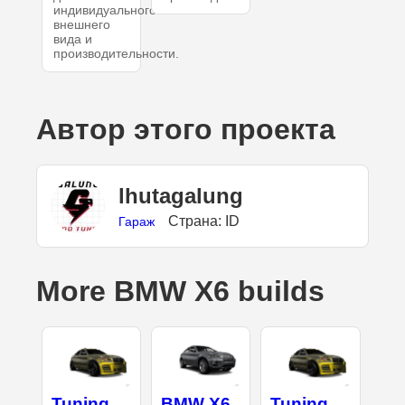
индивидуального
внешнего
вида и
производительности.
Автор этого проекта
lhutagalung
Страна: ID
Гараж
More BMW X6 builds
Tuning
BMW X6
Tuning