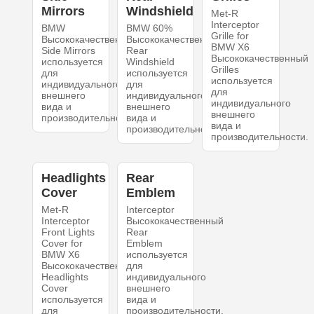
Mirrors
Windshield
Met-R
Interceptor
BMW
BMW 60%
Grille for
Высококачественный
Высококачественный
BMW X6
Side Mirrors
Rear
Высококачественный
используется
Windshield
Grilles
для
используется
используется
индивидуального
для
для
внешнего
индивидуального
индивидуального
вида и
внешнего
внешнего
производительности.
вида и
вида и
производительности.
производительности.
Headlights
Rear
Cover
Emblem
Met-R
Interceptor
Interceptor
Высококачественный
Front Lights
Rear
Cover for
Emblem
BMW X6
используется
Высококачественный
для
Headlights
индивидуального
Cover
внешнего
используется
вида и
для
производительности.