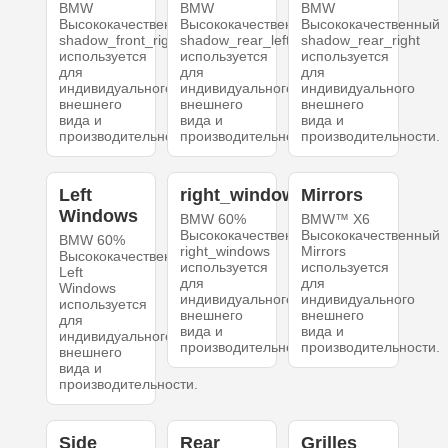
BMW
BMW
BMW
Высококачественный
Высококачественный
Высококачественный
shadow_front_right
shadow_rear_left
shadow_rear_right
используется
используется
используется
для
для
для
индивидуального
индивидуального
индивидуального
внешнего
внешнего
внешнего
вида и
вида и
вида и
производительности.
производительности.
производительности.
Left
right_windows
Mirrors
Windows
BMW 60%
BMW™ X6
Высококачественный
Высококачественный
BMW 60%
right_windows
Mirrors
Высококачественный
используется
используется
Left
для
для
Windows
индивидуального
индивидуального
используется
внешнего
внешнего
для
вида и
вида и
индивидуального
производительности.
производительности.
внешнего
вида и
производительности.
Side
Rear
Grilles