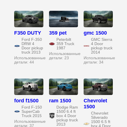
F350 DUTY
359 pet
gmc 1500
Ford F-350
Peterbilt
GMC Sierra
DRW 4
359 Truck
4 Door
Door pickup
1987
pickup truck
truck 2013
2014
Использованные
Использованные
детали: 23
Использованные
детали: 44
детали: 34
ford f1500
ram 1500
Chevrolet
1500
Ford F-150
Dodge Ram
SuperCab
1500 6.4 ft
Chevrolet
Truck 2015
box 4 Door
Silverado
pickup truck
Использованные
1500 6.5 ft
2013
детали: 37
box 4 Door