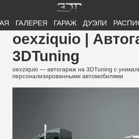
АЯ
ГАЛЕРЕЯ
ГАРАЖ
ДУЭЛИ
РАСПИ
oexziquio | Авто
3DTuning
oexziquio — автогараж на 3DTuning с уника
персонализированными автомобилями