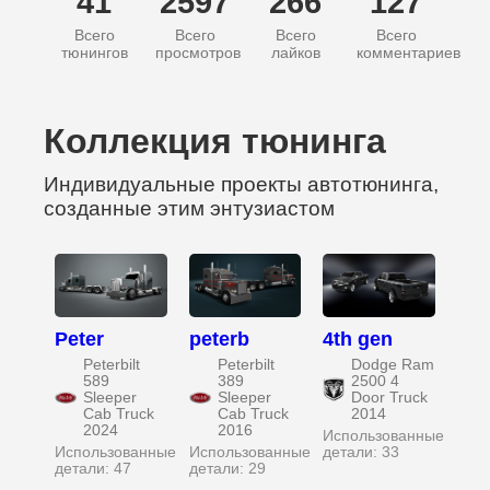
41
2597
266
127
Всего
Всего
Всего
Всего
тюнингов
просмотров
лайков
комментариев
Коллекция тюнинга
Индивидуальные проекты автотюнинга,
созданные этим энтузиастом
Peter
peterb
4th gen
Peterbilt
Peterbilt
Dodge Ram
589
389
2500 4
Sleeper
Sleeper
Door Truck
Cab Truck
Cab Truck
2014
2024
2016
Использованные
Использованные
Использованные
детали: 33
детали: 47
детали: 29