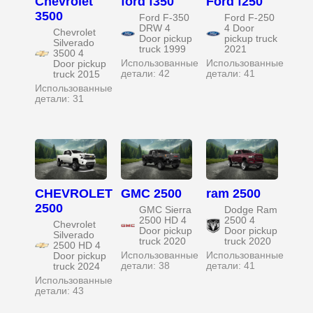
Chevrolet
ford f350
Ford f250
3500
Ford F-350
Ford F-250
DRW 4
4 Door
Chevrolet
Door pickup
pickup truck
Silverado
truck 1999
2021
3500 4
Использованные
Использованные
Door pickup
детали: 42
детали: 41
truck 2015
Использованные
детали: 31
CHEVROLET
GMC 2500
ram 2500
2500
GMC Sierra
Dodge Ram
2500 HD 4
2500 4
Chevrolet
Door pickup
Door pickup
Silverado
truck 2020
truck 2020
2500 HD 4
Использованные
Использованные
Door pickup
детали: 38
детали: 41
truck 2024
Использованные
детали: 43