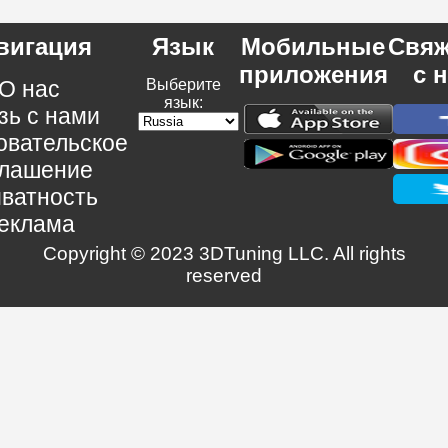
вигация
Язык
Мобильные
Свяж
приложения
с 
О нас
Выберите
язык:
зь с нами
овательское
глашение
ватность
еклама
Copyright © 2023 3DTuning LLC. All rights
reserved