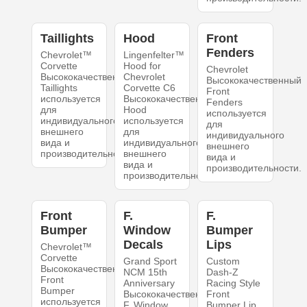
Taillights
Hood
Front
Fenders
Chevrolet™
Lingenfelter™
Corvette
Hood for
Chevrolet
Высококачественный
Chevrolet
Высококачественный
Taillights
Corvette C6
Front
используется
Высококачественный
Fenders
для
Hood
используется
индивидуального
используется
для
внешнего
для
индивидуального
вида и
индивидуального
внешнего
производительности.
внешнего
вида и
вида и
производительности.
производительности.
Front
F.
F.
Bumper
Window
Bumper
Decals
Lips
Chevrolet™
Corvette
Grand Sport
Custom
Высококачественный
NCM 15th
Dash-Z
Front
Anniversary
Racing Style
Bumper
Высококачественный
Front
используется
F. Window
Bumper Lip