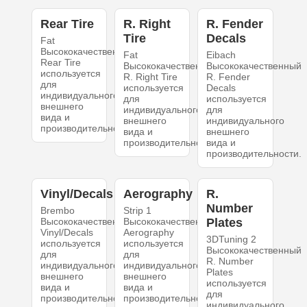
Rear Tire
R. Right
R. Fender
Tire
Decals
Fat
Высококачественный
Fat
Eibach
Rear Tire
Высококачественный
Высококачественный
используется
R. Right Tire
R. Fender
для
используется
Decals
индивидуального
для
используется
внешнего
индивидуального
для
вида и
внешнего
индивидуального
производительности.
вида и
внешнего
производительности.
вида и
производительности.
Vinyl/Decals
Aerography
R.
Number
Brembo
Strip 1
Высококачественный
Высококачественный
Plates
Vinyl/Decals
Aerography
3DTuning 2
используется
используется
Высококачественный
для
для
R. Number
индивидуального
индивидуального
Plates
внешнего
внешнего
используется
вида и
вида и
для
производительности.
производительности.
индивидуального