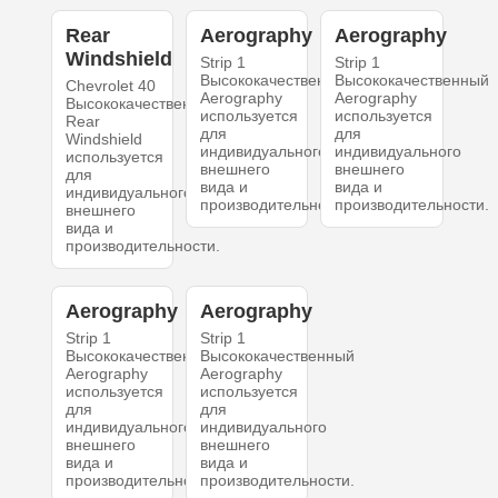
Rear
Aerography
Aerography
Windshield
Strip 1
Strip 1
Высококачественный
Высококачественный
Chevrolet 40
Aerography
Aerography
Высококачественный
используется
используется
Rear
для
для
Windshield
индивидуального
индивидуального
используется
внешнего
внешнего
для
вида и
вида и
индивидуального
производительности.
производительности.
внешнего
вида и
производительности.
Aerography
Aerography
Strip 1
Strip 1
Высококачественный
Высококачественный
Aerography
Aerography
используется
используется
для
для
индивидуального
индивидуального
внешнего
внешнего
вида и
вида и
производительности.
производительности.