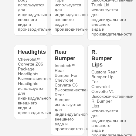
Body
Tops
Высококачественный
используется
используется
Trunk Lid
для
для
используется
индивидуального
индивидуального
для
внешнего
внешнего
индивидуального
вида и
вида и
внешнего
производительности.
производительности.
вида и
производительности.
Headlights
Rear
R.
Bumper
Bumper
Chevrolet™
Corvette Z06
Lips
Innotech™
Package
Rear
Custom Rear
Headlights
Bumper For
Bumper Lip
Высококачественный
Chevrolet
For
Headlights
Corvette C6
Chevrolet
используется
Высококачественный
Corvette V1
для
Rear
Высококачественный
индивидуального
Bumper
R. Bumper
внешнего
используется
Lips
вида и
для
используется
производительности.
индивидуального
для
внешнего
индивидуального
вида и
внешнего
производительности.
вида и
производительности.