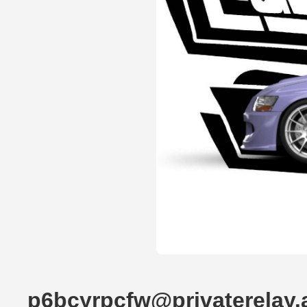
p6bcyrpcfw@privaterelay.