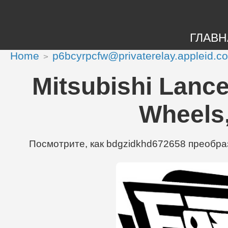
ГЛАВН
Home
p6bcyrpcfw@privaterelay.appleid.c
Mitsubishi Lance
Wheels,
Посмотрите, как bdgzidkhd672658 преобрази