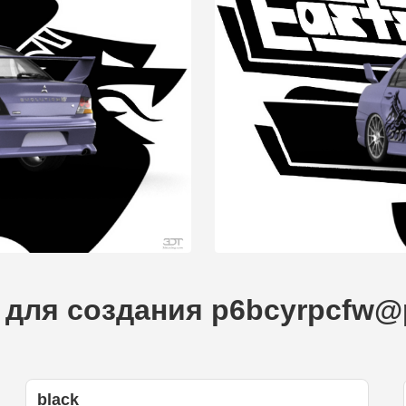
для создания p6bcyrpcfw@pr
black