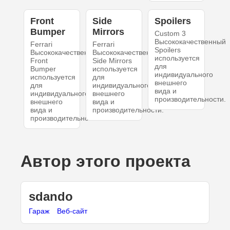
Front
Side
Spoilers
Bumper
Mirrors
Custom 3
Высококачественный
Ferrari
Ferrari
Spoilers
Высококачественный
Высококачественный
используется
Front
Side Mirrors
для
Bumper
используется
индивидуального
используется
для
внешнего
для
индивидуального
вида и
индивидуального
внешнего
производительности.
внешнего
вида и
вида и
производительности.
производительности.
Автор этого проекта
sdando
Гараж
Веб-сайт