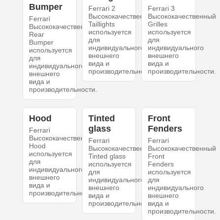
Bumper
Ferrari 2
Ferrari 3
Высококачественный
Высококачественный
Ferrari
Taillights
Grilles
Высококачественный
используется
используется
Rear
для
для
Bumper
индивидуального
индивидуального
используется
внешнего
внешнего
для
вида и
вида и
индивидуального
производительности.
производительности.
внешнего
вида и
производительности.
Hood
Tinted
Front
glass
Fenders
Ferrari
Высококачественный
Ferrari
Ferrari
Hood
Высококачественный
Высококачественный
используется
Tinted glass
Front
для
используется
Fenders
индивидуального
для
используется
внешнего
индивидуального
для
вида и
внешнего
индивидуального
производительности.
вида и
внешнего
производительности.
вида и
производительности.