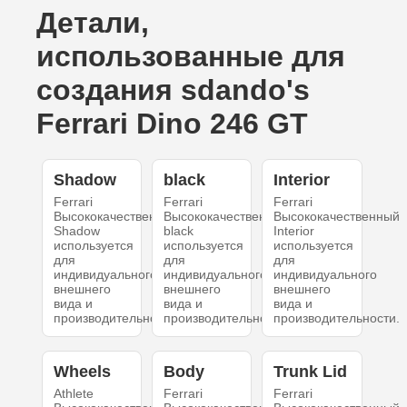
Детали,
использованные для
создания sdando's
Ferrari Dino 246 GT
Shadow
black
Interior
Ferrari
Ferrari
Ferrari
Высококачественный
Высококачественный
Высококачественный
Shadow
black
Interior
используется
используется
используется
для
для
для
индивидуального
индивидуального
индивидуального
внешнего
внешнего
внешнего
вида и
вида и
вида и
производительности.
производительности.
производительности.
Wheels
Body
Trunk Lid
Athlete
Ferrari
Ferrari