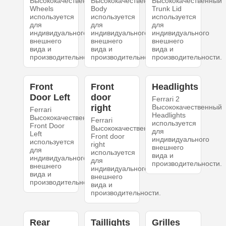
Высококачественный
Высококачественный
Высококачественный
Wheels
Body
Trunk Lid
используется
используется
используется
для
для
для
индивидуального
индивидуального
индивидуального
внешнего
внешнего
внешнего
вида и
вида и
вида и
производительности.
производительности.
производительности.
Front
Front
Headlights
Door Left
door
Ferrari 2
right
Высококачественный
Ferrari
Headlights
Высококачественный
Ferrari
используется
Front Door
Высококачественный
для
Left
Front door
индивидуального
используется
right
внешнего
для
используется
вида и
индивидуального
для
производительности.
внешнего
индивидуального
вида и
внешнего
производительности.
вида и
производительности.
Rear
Taillights
Grilles