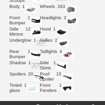
Scoops
Body
1
Wheels
263
Front
1
Headlights
3
Bumper
Side
12
Hood
1
Mirrors
Underglow
1
Grilles
2
Rear
1
Taillights
4
Bumper
Shadow
1
Side
1
Skirts
Spoilers
20
Roof
15
Spoiler
Tinted
1
Front
1
glass
Fenders