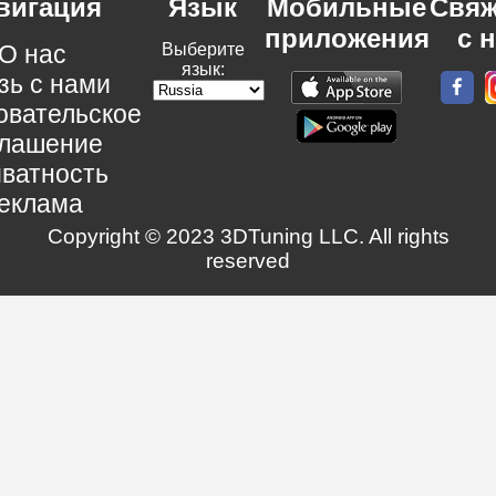
вигация
Язык
Мобильные
Свяж
приложения
с 
О нас
Выберите
язык:
зь с нами
овательское
глашение
ватность
еклама
Copyright © 2023 3DTuning LLC. All rights
reserved