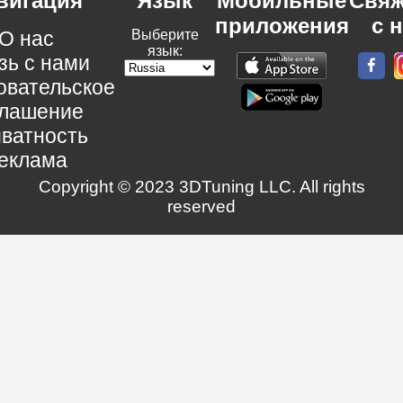
вигация
Язык
Мобильные
Свяж
приложения
с 
О нас
Выберите
язык:
зь с нами
овательское
глашение
ватность
еклама
Copyright © 2023 3DTuning LLC. All rights
reserved