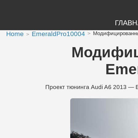
ГЛАВН
Home
EmeraldPro10004
Модифицированный
Модифиц
Emer
Проект тюнинга Audi A6 2013 — E