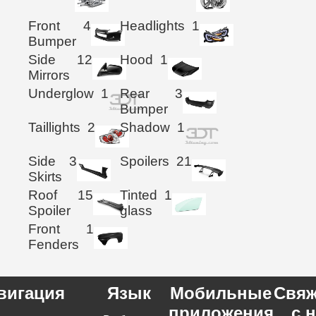
Front
4
Headlights
1
Bumper
Side
12
Hood
1
Mirrors
Underglow
1
Rear
3
Bumper
Taillights
2
Shadow
1
Side
3
Spoilers
21
Skirts
Roof
15
Tinted
1
Spoiler
glass
Front
1
Fenders
вигация
Язык
Мобильные
Свяж
приложения
с 