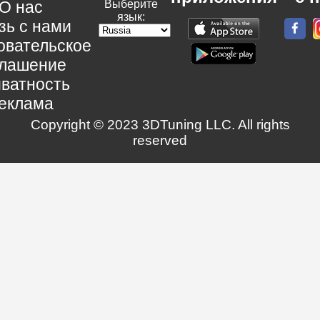
О нас
Выберите
язык:
зь с нами
овательское
глашение
ватность
еклама
Copyright © 2023 3DTuning LLC. All rights
reserved