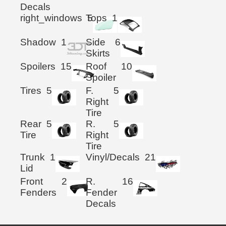
Decals
right_windows
Tops
5
1
Shadow
1
Side
6
Skirts
Spoilers
15
Roof
10
Spoiler
Tires
5
F.
5
Right
Tire
Rear
5
R.
5
Tire
Right
Tire
Trunk
1
Vinyl/Decals
21
Lid
Front
2
R.
16
Fenders
Fender
Decals