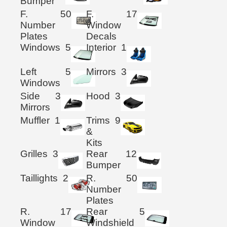
Bumper
F.
50
F.
17
Number
Window
Plates
Decals
Windows
5
Interior
1
Left
5
Mirrors
3
Windows
Side
3
Hood
3
Mirrors
Muffler
1
Trims
9
&
Kits
Grilles
3
Rear
12
Bumper
Taillights
2
R.
50
Number
Plates
R.
17
Rear
5
Window
Windshield