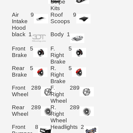
Stripe
Kits
Air
9
Roof
9
Intake
Scoops
Hood
black
1
Body
1
Front
5
F.
5
Brake
Right
Brake
Rear
5
R.
5
Brake
Right
Brake
Front
289
F.
289
Wheel
Right
Wheel
Rear
289
R.
289
Wheel
Right
Wheel
Front
8
Headlights
2