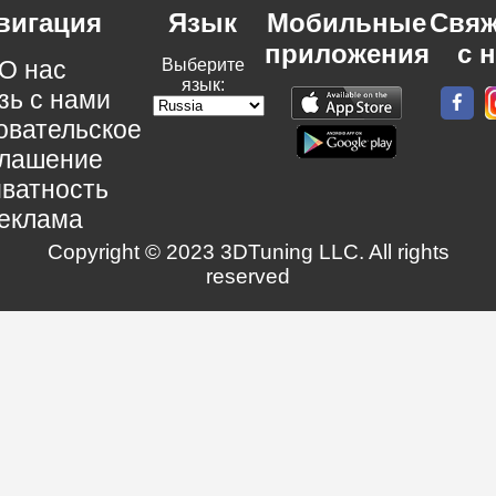
вигация
Язык
Мобильные
Свяж
приложения
с 
О нас
Выберите
язык:
зь с нами
овательское
глашение
ватность
еклама
Copyright © 2023 3DTuning LLC. All rights
reserved