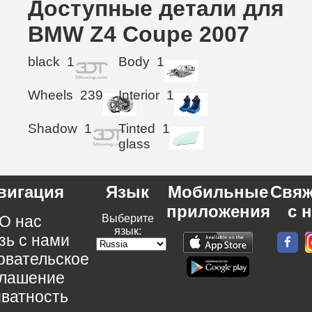
Доступные детали для
BMW Z4 Coupe 2007
black
1
Body
1
Wheels
239
Interior
1
Shadow
1
Tinted
1
glass
вигация
Язык
Мобильные
Свяж
приложения
с 
О нас
Выберите
язык:
зь с нами
овательское
глашение
ватность