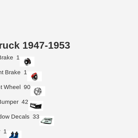
ruck 1947-1953
Brake
1
ht Brake
1
ht Wheel
90
 Bumper
42
ndow Decals
33
r
1