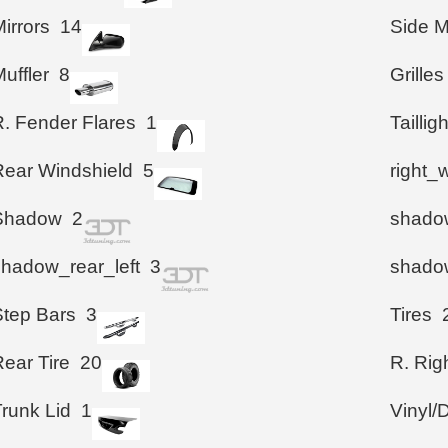
irrors
14
Side M
uffler
8
Grilles
R. Fender Flares
1
Taillig
Rear Windshield
5
right_
Shadow
2
shadow
shadow_rear_left
3
shadow
Step Bars
3
Tires
ear Tire
20
R. Righ
Trunk Lid
1
Vinyl/