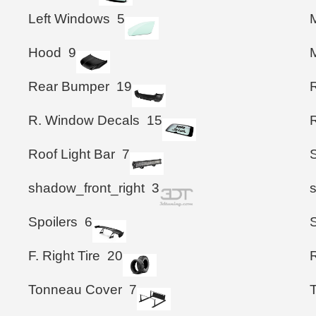
Left Windows
5
M
Hood
9
M
Rear Bumper
19
R. Window Decals
15
Roof Light Bar
7
shadow_front_right
3
Spoilers
6
F. Right Tire
20
R
Tonneau Cover
7