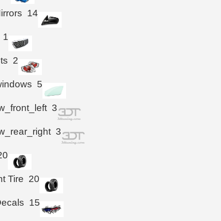
irrors
14
1
hts
2
windows
5
_front_left
3
_rear_right
3
20
t Tire
20
Decals
15