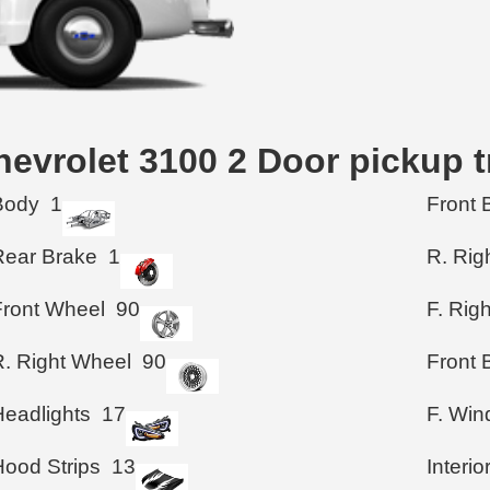
vrolet 3100 2 Door pickup t
Body
1
Front 
Rear Brake
1
R. Rig
Front Wheel
90
F. Rig
R. Right Wheel
90
Front
Headlights
17
F. Wi
Hood Strips
13
Interio