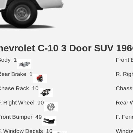
evrolet C-10 3 Door SUV 196
Body
1
Front 
Rear Brake
1
R. Rig
Chase Rack
10
Chass
F. Right Wheel
90
Rear 
Front Bumper
49
F. Fen
F. Window Decals
16
Windo