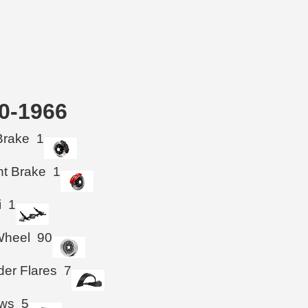
0-1966
Brake
1
ht Brake
1
i
1
Wheel
90
der Flares
7
ws
5