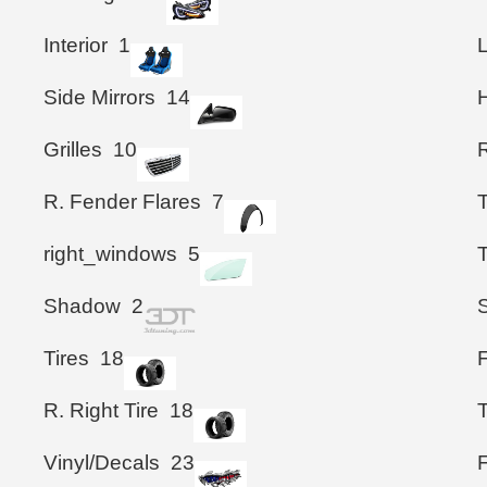
Interior
1
Side Mirrors
14
Grilles
10
R. Fender Flares
7
T
right_windows
5
Shadow
2
S
Tires
18
F
R. Right Tire
18
Vinyl/Decals
23