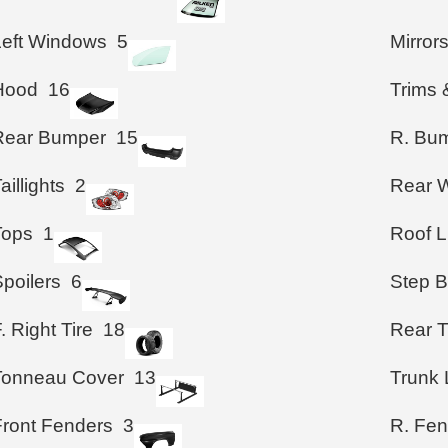
Left Windows
5
Mirror
Hood
16
Trims 
Rear Bumper
15
R. Bum
aillights
2
Rear W
Tops
1
Roof L
poilers
6
Step B
. Right Tire
18
Rear T
Tonneau Cover
13
Trunk 
Front Fenders
3
R. Fen