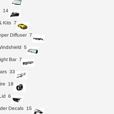
s
14
& Kits
7
per Diffuser
7
indshield
5
ight Bar
7
ars
33
ire
18
Lid
6
der Decals
15