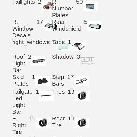
Taillights
2
R.
50
Number
Plates
R.
17
Rear
5
Window
Windshield
Decals
right_windows
Tops
5
1
Roof
2
Shadow
3
Light
Bar
Skid
1
Step
17
Plates
Bars
Tailgate
1
Tires
19
Led
Light
Bar
F.
19
Rear
19
Right
Tire
Tire