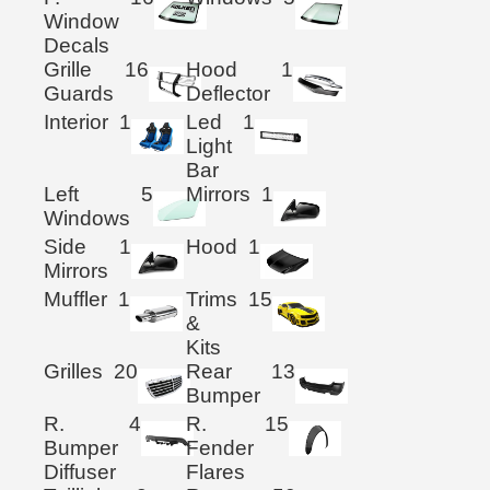
Window
Decals
Grille
16
Hood
1
Guards
Deflector
Interior
1
Led
1
Light
Bar
Left
5
Mirrors
1
Windows
Side
1
Hood
1
Mirrors
Muffler
1
Trims
15
&
Kits
Grilles
20
Rear
13
Bumper
R.
4
R.
15
Bumper
Fender
Diffuser
Flares