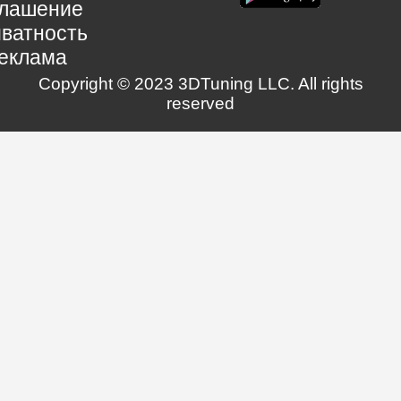
глашение
ватность
еклама
Copyright © 2023 3DTuning LLC. All rights
reserved