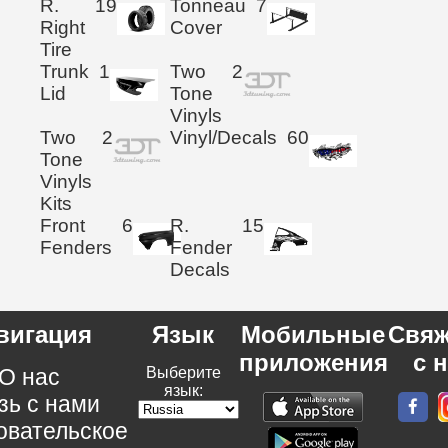
R.
19
Tonneau
7
Right
Cover
Tire
Trunk
1
Two
2
Lid
Tone
Vinyls
Two
2
Vinyl/Decals
60
Tone
Vinyls
Kits
Front
6
R.
15
Fenders
Fender
Decals
вигация
Язык
Мобильные
Свяж
приложения
с 
О нас
Выберите
язык:
зь с нами
овательское