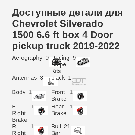
Доступные детали для
Chevrolet Silverado
1500 6.6 ft box 4 Door
pickup truck 2019-2022
Aerography
9
Racing
9
Stripe
Kits
Antennas
3
black
1
Body
1
Front
1
Brake
F.
1
Rear
1
Right
Brake
Brake
R.
1
Bull
21
Right
Bar