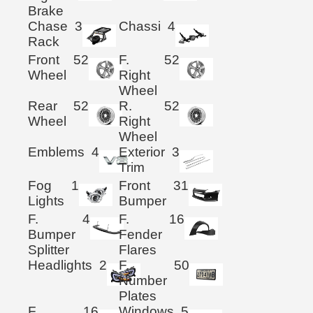
Brake
Chase
3
Chassi
4
Rack
Front
52
F.
52
Wheel
Right
Wheel
Rear
52
R.
52
Wheel
Right
Wheel
Emblems
4
Exterior
3
Trim
Fog
1
Front
31
Lights
Bumper
F.
4
F.
16
Bumper
Fender
Splitter
Flares
Headlights
2
F.
50
Number
Plates
F.
16
Windows
5