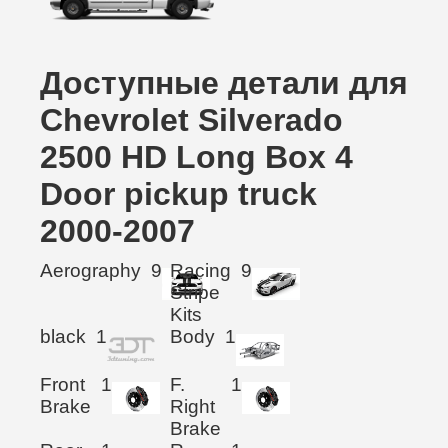
Доступные детали для
Chevrolet Silverado
2500 HD Long Box 4
Door pickup truck
2000-2007
Aerography
9
Racing
9
Stripe
Kits
black
1
Body
1
Front
1
F.
1
Brake
Right
Brake