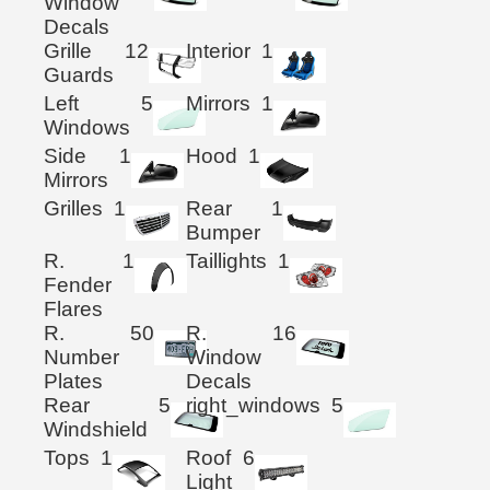
Window
Decals
Grille
12
Interior
1
Guards
Left
5
Mirrors
1
Windows
Side
1
Hood
1
Mirrors
Grilles
1
Rear
1
Bumper
R.
1
Taillights
1
Fender
Flares
R.
50
R.
16
Number
Window
Plates
Decals
Rear
5
right_windows
5
Windshield
Tops
1
Roof
6
Light