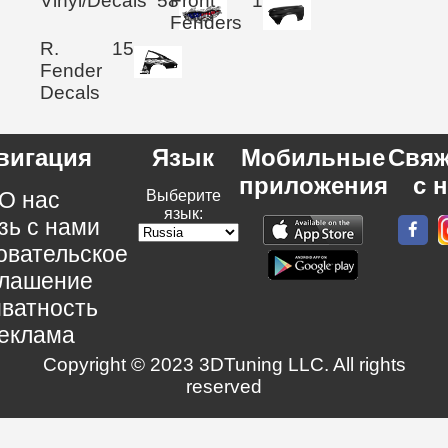
Vinyl/Decals
58
Front
1
Fenders
R.
15
Fender
Decals
вигация
Язык
Мобильные
Свяж
приложения
с 
О нас
Выберите
язык:
зь с нами
овательское
глашение
ватность
еклама
Copyright © 2023 3DTuning LLC. All rights
reserved