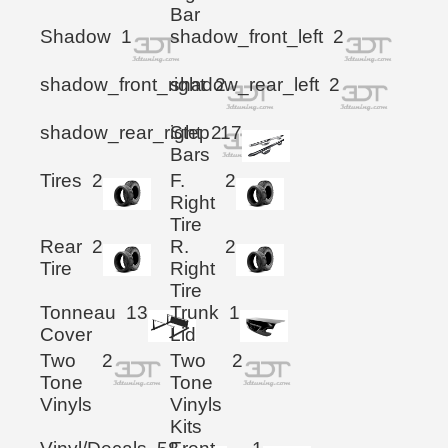
Bar
Shadow
1
shadow_front_left
2
shadow_front_right
shadow_rear_left
2
2
shadow_rear_right
Step
2
17
Bars
Tires
2
F.
2
Right
Tire
Rear
2
R.
2
Tire
Right
Tire
Tonneau
13
Trunk
1
Cover
Lid
Two
2
Two
2
Tone
Tone
Vinyls
Vinyls
Kits