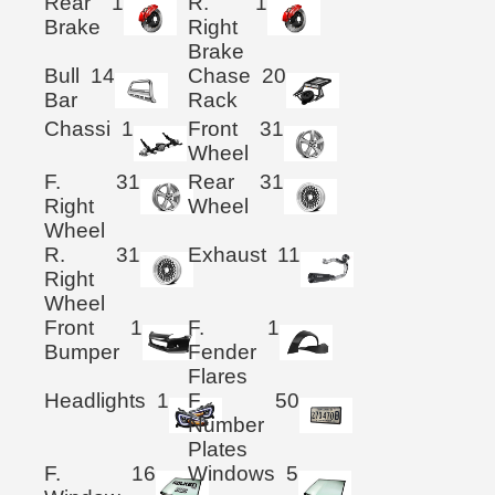
Rear
1
R.
1
Brake
Right
Brake
Bull
14
Chase
20
Bar
Rack
Chassi
1
Front
31
Wheel
F.
31
Rear
31
Right
Wheel
Wheel
R.
31
Exhaust
11
Right
Wheel
Front
1
F.
1
Bumper
Fender
Flares
Headlights
1
F.
50
Number
Plates
F.
16
Windows
5