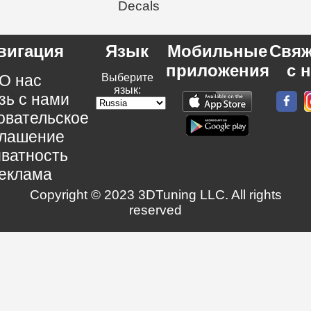
Decals
вигация
Язык
Мобильные
Свяж
приложения
с 
О нас
Выберите
язык:
зь с нами
овательское
глашение
ватность
еклама
Copyright © 2023 3DTuning LLC. All rights
reserved