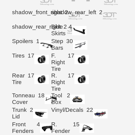
shadow_front_right
shadow_rear_left
2
2
shadow_rear_right
Side
2
4
Skirts
Spoilers
1
Step
30
Bars
Tires
17
F.
17
Right
Tire
Rear
17
R.
17
Tire
Right
Tire
Tonneau
18
Tool
2
Cover
Box
Trunk
2
Vinyl/Decals
22
Lid
Front
4
R.
15
Fenders
Fender