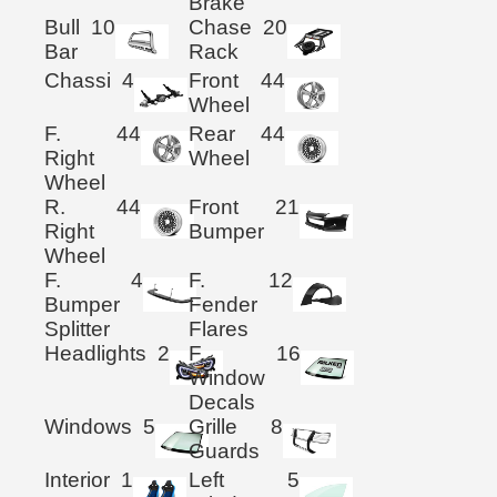
Brake
Bull
10
Chase
20
Bar
Rack
Chassi
4
Front
44
Wheel
F.
44
Rear
44
Right
Wheel
Wheel
R.
44
Front
21
Right
Bumper
Wheel
F.
4
F.
12
Bumper
Fender
Splitter
Flares
Headlights
2
F.
16
Window
Decals
Windows
5
Grille
8
Guards
Interior
1
Left
5