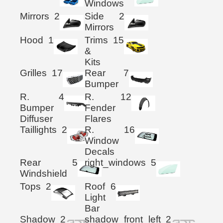
Windows
Mirrors
2
Side
2
Mirrors
Hood
1
Trims
15
&
Kits
Grilles
17
Rear
7
Bumper
R.
4
R.
12
Bumper
Fender
Diffuser
Flares
Taillights
2
R.
16
Window
Decals
Rear
5
right_windows
5
Windshield
Tops
2
Roof
6
Light
Bar
Shadow
2
shadow_front_left
2