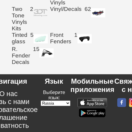
Vinyls
Two
2
Vinyl/Decals
62
Tone
Vinyls
Kits
Tinted
5
Front
1
glass
Fenders
R.
15
Fender
Decals
вигация
Язык
Мобильные
Свяж
приложения
с 
О нас
Выберите
язык:
зь с нами
овательское
глашение
ватность