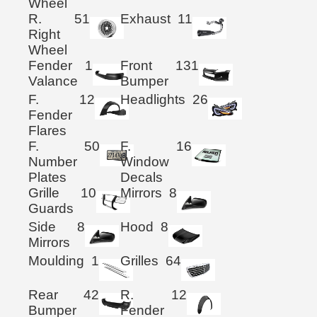
Wheel
R.
51
Exhaust
11
Right
Wheel
Fender
1
Front
131
Valance
Bumper
F.
12
Headlights
26
Fender
Flares
F.
50
F.
16
Number
Window
Plates
Decals
Grille
10
Mirrors
8
Guards
Side
8
Hood
8
Mirrors
Moulding
1
Grilles
64
Rear
42
R.
12
Bumper
Fender