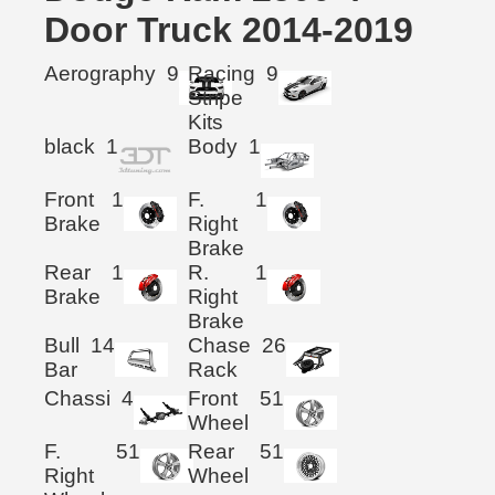
Door Truck 2014-2019
Aerography
9
Racing
9
Stripe
Kits
black
1
Body
1
Front
1
F.
1
Brake
Right
Brake
Rear
1
R.
1
Brake
Right
Brake
Bull
14
Chase
26
Bar
Rack
Chassi
4
Front
51
Wheel
F.
51
Rear
51
Right
Wheel