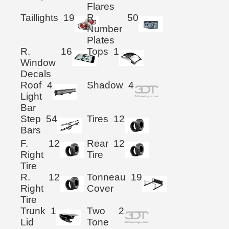
Flares
Taillights
19
R.
50
Number
Plates
R.
16
Tops
1
Window
Decals
Roof
4
Shadow
4
Light
Bar
Step
54
Tires
12
Bars
F.
12
Rear
12
Right
Tire
Tire
R.
12
Tonneau
19
Right
Cover
Tire
Trunk
1
Two
2
Lid
Tone