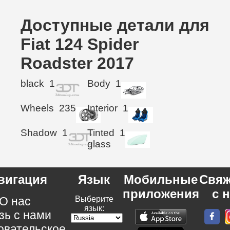
Доступные детали для
Fiat 124 Spider
Roadster 2017
black
1
Body
1
Wheels
235
Interior
1
Shadow
1
Tinted
1
glass
вигация
Язык
Мобильные
Свяж
приложения
с 
О нас
Выберите
язык:
зь с нами
овательское