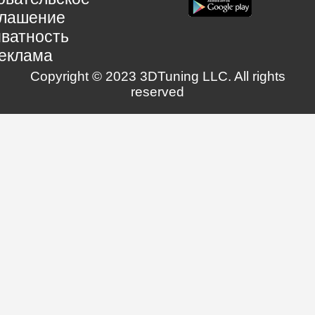
глашение
ватность
еклама
Copyright © 2023 3DTuning LLC. All rights
reserved