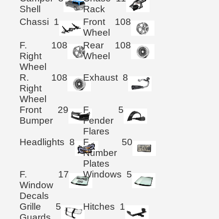
Shell
Rack
Chassi
1
Front
108
Wheel
F.
108
Rear
108
Right
Wheel
Wheel
R.
108
Exhaust
8
Right
Wheel
Front
29
F.
5
Bumper
Fender
Flares
Headlights
8
F.
50
Number
Plates
F.
17
Windows
5
Window
Decals
Grille
5
Hitches
1
Guards