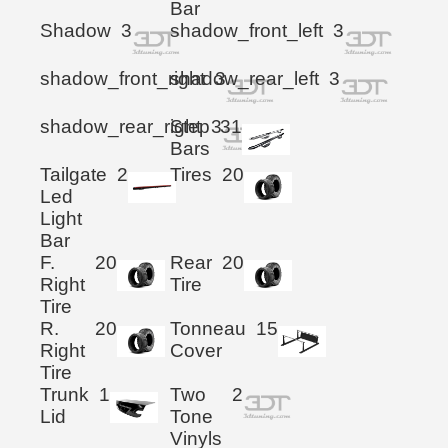
Bar
Shadow
3
shadow_front_left
3
shadow_front_right
shadow_rear_left
3
3
shadow_rear_right
Step
3
31
Bars
Tailgate
2
Tires
20
Led
Light
Bar
F.
20
Rear
20
Right
Tire
Tire
R.
20
Tonneau
15
Right
Cover
Tire
Trunk
1
Two
2
Lid
Tone
Vinyls