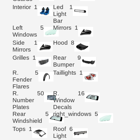
Interior
1
Led
1
Light
Bar
Left
5
Mirrors
1
Windows
Side
1
Hood
8
Mirrors
Grilles
1
Rear
9
Bumper
R.
5
Taillights
1
Fender
Flares
R.
50
R.
16
Number
Window
Plates
Decals
Rear
5
right_windows
5
Windshield
Tops
1
Roof
6
Light