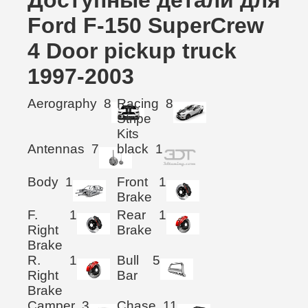
Ford F-150 SuperCrew
4 Door pickup truck
1997-2003
Aerography
8
Racing
8
Stripe
Kits
Antennas
7
black
1
Body
1
Front
1
Brake
F.
1
Rear
1
Right
Brake
Brake
R.
1
Bull
5
Right
Bar
Brake
Camper
3
Chase
11