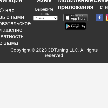
вигация
Язык
Мобильные
Свяж
приложения
с 
О нас
Выберите
язык:
зь с нами
овательское
глашение
ватность
еклама
Copyright © 2023 3DTuning LLC. All rights
reserved