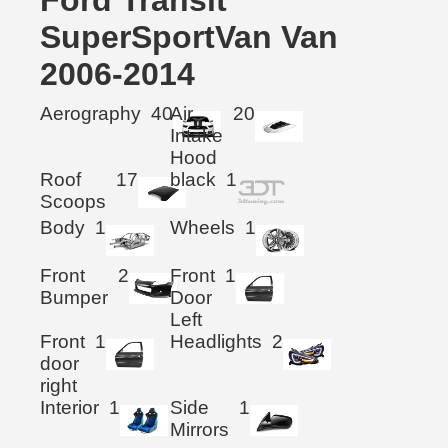
SuperSportVan Van
2006-2014
Aerography
40
Air
20
Intake
Hood
Roof
17
black
1
Scoops
Body
1
Wheels
1
Front
2
Front
1
Bumper
Door
Left
Front
1
Headlights
2
door
right
Interior
1
Side
1
Mirrors