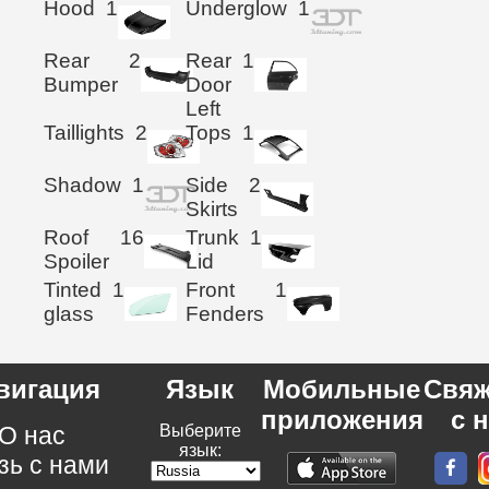
Hood
1
Underglow
1
Rear
2
Rear
1
Bumper
Door
Left
Taillights
2
Tops
1
Shadow
1
Side
2
Skirts
Roof
16
Trunk
1
Spoiler
Lid
Tinted
1
Front
1
glass
Fenders
вигация
Язык
Мобильные
Свяж
приложения
с 
О нас
Выберите
язык:
зь с нами