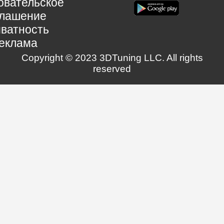
овательское
глашение
ватность
еклама
Copyright © 2023 3DTuning LLC. All rights
reserved