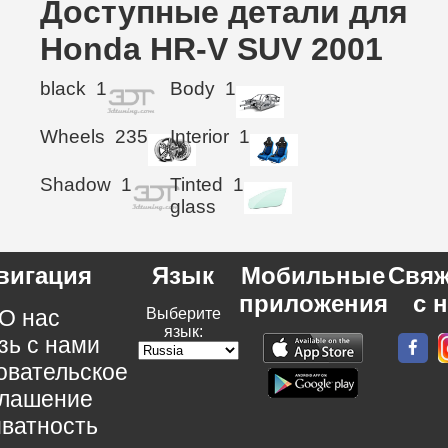
Доступные детали для
Honda HR-V SUV 2001
black
1
Body
1
Wheels
235
Interior
1
Shadow
1
Tinted
1
glass
вигация
Язык
Мобильные
Свяж
приложения
с 
О нас
Выберите
язык:
зь с нами
овательское
глашение
ватность