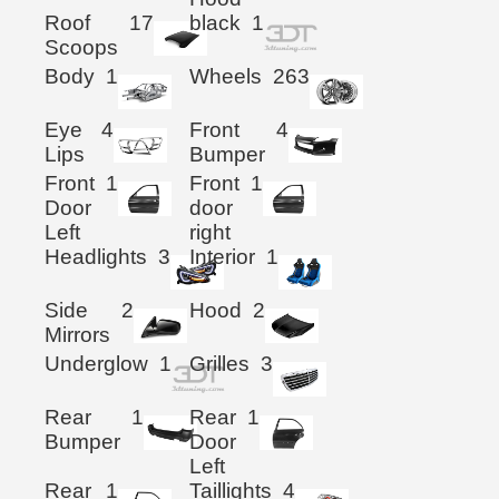
Roof
17
black
1
Scoops
Body
1
Wheels
263
Eye
4
Front
4
Lips
Bumper
Front
1
Front
1
Door
door
Left
right
Headlights
3
Interior
1
Side
2
Hood
2
Mirrors
Underglow
1
Grilles
3
Rear
1
Rear
1
Bumper
Door
Left
Rear
1
Taillights
4