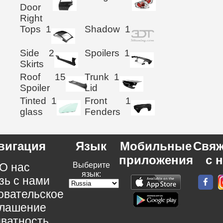
Door
Right
Tops
1
Shadow
1
Side
2
Spoilers
1
Skirts
Roof
15
Trunk
1
Spoiler
Lid
Tinted
1
Front
1
glass
Fenders
вигация
Язык
Мобильные
Свяж
приложения
с 
О нас
Выберите
язык:
зь с нами
овательское
глашение
ватность