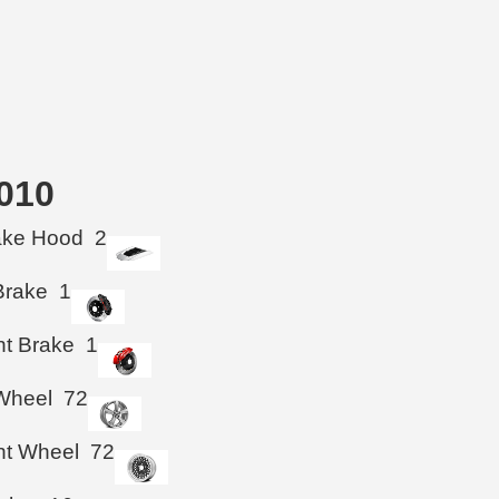
010
take Hood
2
Brake
1
ht Brake
1
Wheel
72
ht Wheel
72