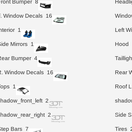
Front Bumper
8
Headli
F. Window Decals
16
Windo
nterior
1
Left 
ide Mirrors
1
Hood
Rear Bumper
4
Taillig
R. Window Decals
16
Rear W
Tops
1
Roof L
shadow_front_left
2
shadow
shadow_rear_right
2
Side S
Step Bars
7
Tires