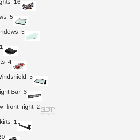
ghts
16
ws
5
Windows
5
1
hts
4
indshield
5
ight Bar
6
_front_right
2
kirts
1
20