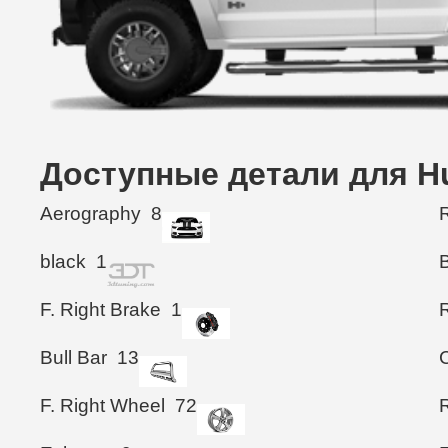
Доступные детали для H
Aerography
8
R
black
1
F. Right Brake
1
Bull Bar
13
F. Right Wheel
72