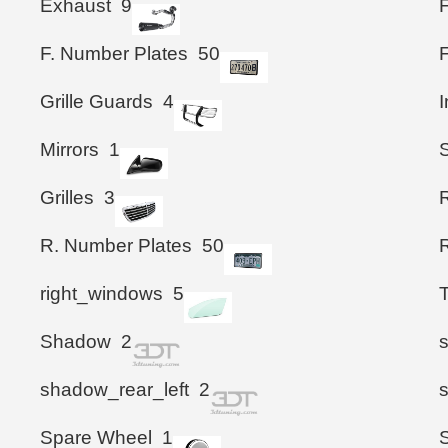
Exhaust
9
F. Number Plates
50
Grille Guards
4
I
Mirrors
1
S
Grilles
3
R. Number Plates
50
right_windows
5
Shadow
2
shadow_rear_left
2
Spare Wheel
1