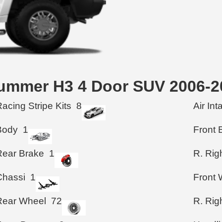
ummer H3 4 Door SUV 2006-2
acing Stripe Kits
8
Air In
Body
1
Front 
Rear Brake
1
R. Rig
Chassi
1
Front 
Rear Wheel
72
R. Rig