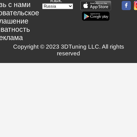
язык:
зь с нами
овательское
глашение
ватность
еклама
Copyright © 2023 3DTuning LLC. All rights
reserved