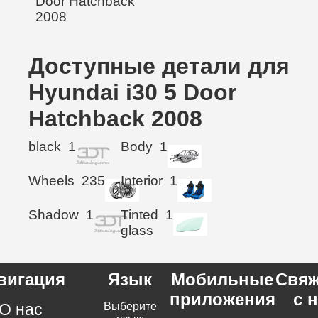
Доступные детали для
Hyundai i30 5 Door
Hatchback 2008
black
1
Body
1
Wheels
235
Interior
1
Shadow
1
Tinted
1
glass
вигация
Язык
Мобильные
Свяж
приложения
с 
О нас
Выберите