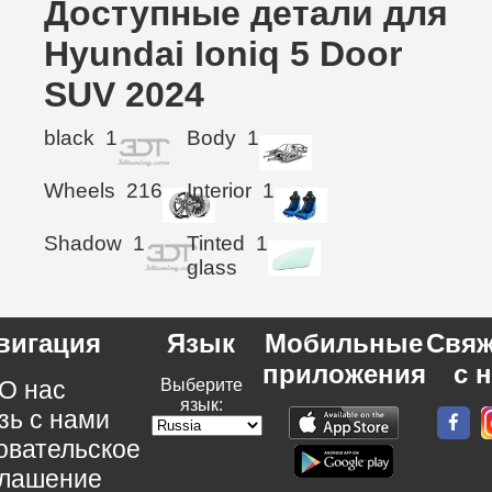
Доступные детали для
Hyundai Ioniq 5 Door
SUV 2024
black
1
Body
1
Wheels
216
Interior
1
Shadow
1
Tinted
1
glass
вигация
Язык
Мобильные
Свяж
приложения
с 
О нас
Выберите
язык:
зь с нами
овательское
глашение